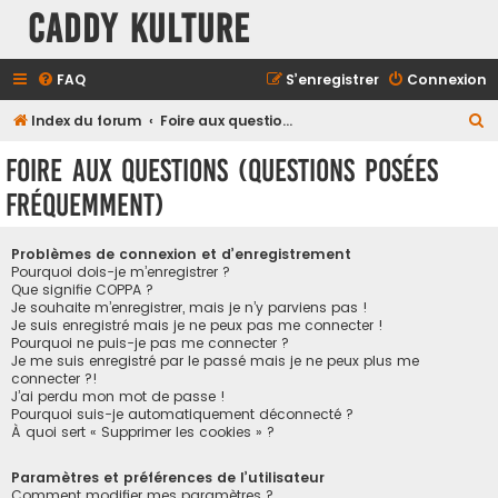
Caddy Kulture
FAQ
S’enregistrer
Connexion
R
Index du forum
Foire aux questions (Questions posées fréquemment)
e
Foire aux questions (Questions posées
c
fréquemment)
h
e
Problèmes de connexion et d’enregistrement
r
Pourquoi dois-je m’enregistrer ?
Que signifie COPPA ?
c
Je souhaite m’enregistrer, mais je n’y parviens pas !
h
Je suis enregistré mais je ne peux pas me connecter !
Pourquoi ne puis-je pas me connecter ?
e
Je me suis enregistré par le passé mais je ne peux plus me
connecter ?!
r
J’ai perdu mon mot de passe !
Pourquoi suis-je automatiquement déconnecté ?
À quoi sert « Supprimer les cookies » ?
Paramètres et préférences de l’utilisateur
Comment modifier mes paramètres ?