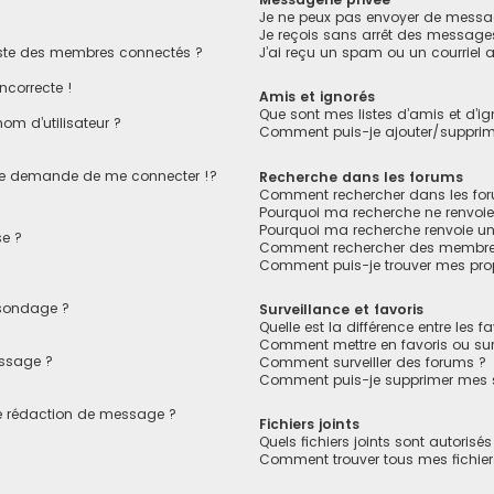
Je ne peux pas envoyer de messag
Je reçois sans arrêt des messages
ste des membres connectés ?
J’ai reçu un spam ou un courriel
ncorrecte !
Amis et ignorés
Que sont mes listes d’amis et d’ig
om d’utilisateur ?
Comment puis-je ajouter/supprimer
e demande de me connecter !?
Recherche dans les forums
Comment rechercher dans les fo
Pourquoi ma recherche ne renvoie
Pourquoi ma recherche renvoie u
e ?
Comment rechercher des membre
Comment puis-je trouver mes pro
 sondage ?
Surveillance et favoris
Quelle est la différence entre les fa
Comment mettre en favoris ou surv
essage ?
Comment surveiller des forums ?
Comment puis-je supprimer mes su
de rédaction de message ?
Fichiers joints
Quels fichiers joints sont autorisé
Comment trouver tous mes fichiers