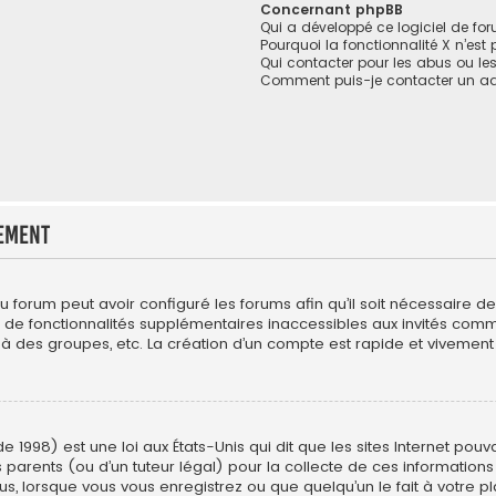
Concernant phpBB
Qui a développé ce logiciel de fo
Pourquoi la fonctionnalité X n’est
Qui contacter pour les abus ou le
Comment puis-je contacter un ad
ement
du forum peut avoir configuré les forums afin qu’il soit nécessaire 
r de fonctionnalités supplémentaires inaccessibles aux invités com
 à des groupes, etc. La création d’un compte est rapide et vivement 
e 1998) est une loi aux États-Unis qui dit que les sites Internet pou
 parents (ou d’un tuteur légal) pour la collecte de ces informations
us, lorsque vous vous enregistrez ou que quelqu’un le fait à votre pl