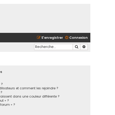
S’enregistrer
Connexion
Rechercher
Recherche avancé
es
 ?
tilisateurs et comment les rejoindre ?
 ?
issent dans une couleur différente ?
ut » ?
 forum » ?