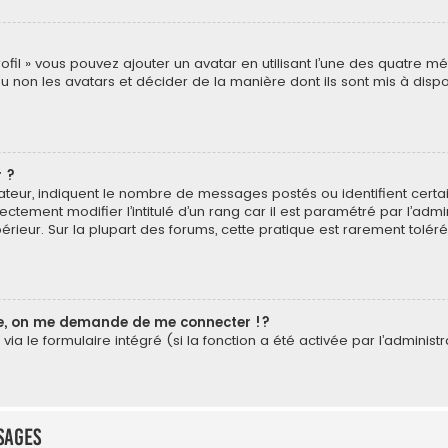
rofil » vous pouvez ajouter un avatar en utilisant l’une des quatre mé
u non les avatars et décider de la manière dont ils sont mis à dispos
 ?
isateur, indiquent le nombre de messages postés ou identifient cer
ectement modifier l’intitulé d’un rang car il est paramétré par l’ad
érieur. Sur la plupart des forums, cette pratique est rarement tolé
, on me demande de me connecter !?
a le formulaire intégré (si la fonction a été activée par l’administr
sages