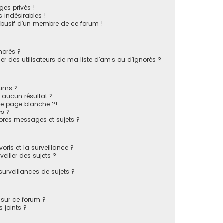
es privés !
 indésirables !
 abusif d’un membre de ce forum !
norés ?
 des utilisateurs de ma liste d’amis ou d’ignorés ?
rums ?
 aucun résultat ?
ne page blanche ?!
s ?
pres messages et sujets ?
voris et la surveillance ?
eiller des sujets ?
rveillances de sujets ?
s sur ce forum ?
 joints ?