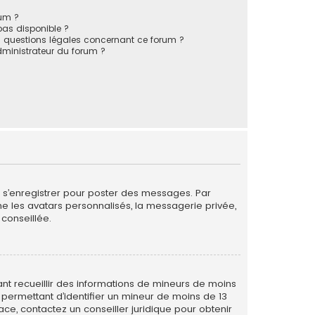
rum ?
 pas disponible ?
s questions légales concernant ce forum ?
ministrateur du forum ?
de s’enregistrer pour poster des messages. Par
me les avatars personnalisés, la messagerie privée,
conseillée.
vant recueillir des informations de mineurs de moins
 permettant d’identifier un mineur de moins de 13
ace, contactez un conseiller juridique pour obtenir