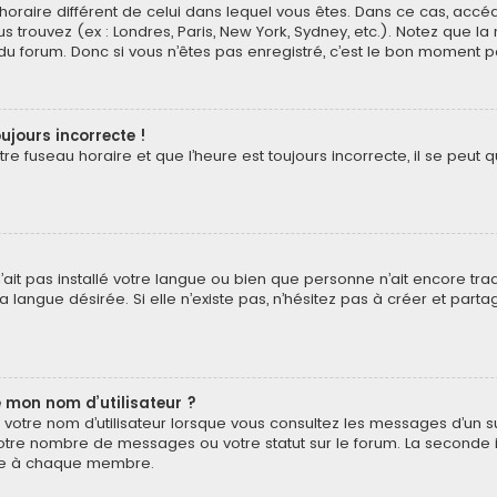
au horaire différent de celui dans lequel vous êtes. Dans ce cas, acc
s trouvez (ex : Londres, Paris, New York, Sydney, etc.). Notez que l
 forum. Donc si vous n’êtes pas enregistré, c’est le bon moment pou
ujours incorrecte !
e fuseau horaire et que l’heure est toujours incorrecte, il se peut q
 n’ait pas installé votre langue ou bien que personne n’ait encore t
 langue désirée. Si elle n’existe pas, n’hésitez pas à créer et part
 mon nom d’utilisateur ?
votre nom d’utilisateur lorsque vous consultez les messages d’un suj
otre nombre de messages ou votre statut sur le forum. La seconde 
pre à chaque membre.