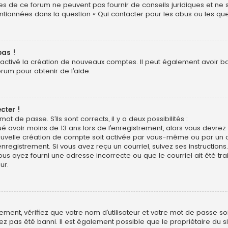
res de ce forum ne peuvent pas fournir de conseils juridiques et ne
entionnées dans la question « Qui contacter pour les abus ou les qu
pas !
sactivé la création de nouveaux comptes. Il peut également avoir bann
orum pour obtenir de l’aide.
cter !
mot de passe. S’ils sont corrects, il y a deux possibilités :
ué avoir moins de 13 ans lors de l’enregistrement, alors vous devrez s
uvelle création de compte soit activée par vous-même ou par un a
nregistrement. Si vous avez reçu un courriel, suivez ses instructions.
ous ayez fourni une adresse incorrecte ou que le courriel ait été trai
ur.
ment, vérifiez que votre nom d’utilisateur et votre mot de passe soie
z pas été banni. Il est également possible que le propriétaire du si