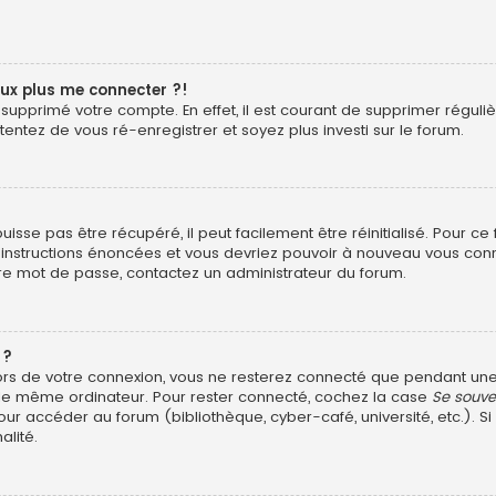
eux plus me connecter ?!
ou supprimé votre compte. En effet, il est courant de supprimer rég
 tentez de vous ré-enregistrer et soyez plus investi sur le forum.
sse pas être récupéré, il peut facilement être réinitialisé. Pour ce
s instructions énoncées et vous devriez pouvoir à nouveau vous con
otre mot de passe, contactez un administrateur du forum.
 ?
ors de votre connexion, vous ne resterez connecté que pendant u
ant le même ordinateur. Pour rester connecté, cochez la case
Se souve
ur accéder au forum (bibliothèque, cyber-café, université, etc.). Si
alité.