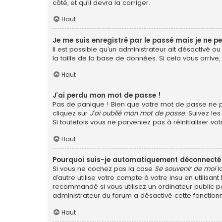
côté, et qu’il devra la corriger.
Haut
Je me suis enregistré par le passé mais je ne p
Il est possible qu’un administrateur ait désactivé 
la taille de la base de données. Si cela vous arrive,
Haut
J’ai perdu mon mot de passe !
Pas de panique ! Bien que votre mot de passe ne pui
cliquez sur
J’ai oublié mon mot de passe
. Suivez le
Si toutefois vous ne parveniez pas à réinitialiser v
Haut
Pourquoi suis-je automatiquement déconnecté
Si vous ne cochez pas la case
Se souvenir de moi
l
d’autre utilise votre compte à votre insu en utilis
recommandé si vous utilisez un ordinateur public po
administrateur du forum a désactivé cette fonctionn
Haut