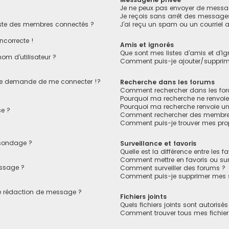
Je ne peux pas envoyer de messag
Je reçois sans arrêt des messages
ste des membres connectés ?
J’ai reçu un spam ou un courriel
ncorrecte !
Amis et ignorés
Que sont mes listes d’amis et d’ig
om d’utilisateur ?
Comment puis-je ajouter/supprimer
e demande de me connecter !?
Recherche dans les forums
Comment rechercher dans les fo
Pourquoi ma recherche ne renvoie
Pourquoi ma recherche renvoie u
e ?
Comment rechercher des membre
Comment puis-je trouver mes pro
 sondage ?
Surveillance et favoris
Quelle est la différence entre les fa
Comment mettre en favoris ou surv
essage ?
Comment surveiller des forums ?
Comment puis-je supprimer mes su
de rédaction de message ?
Fichiers joints
Quels fichiers joints sont autorisé
Comment trouver tous mes fichiers