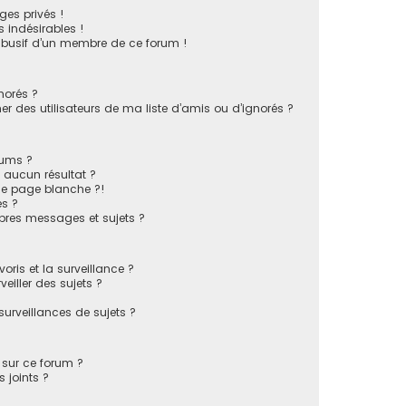
es privés !
 indésirables !
 abusif d’un membre de ce forum !
norés ?
 des utilisateurs de ma liste d’amis ou d’ignorés ?
rums ?
 aucun résultat ?
ne page blanche ?!
s ?
pres messages et sujets ?
voris et la surveillance ?
eiller des sujets ?
rveillances de sujets ?
s sur ce forum ?
 joints ?