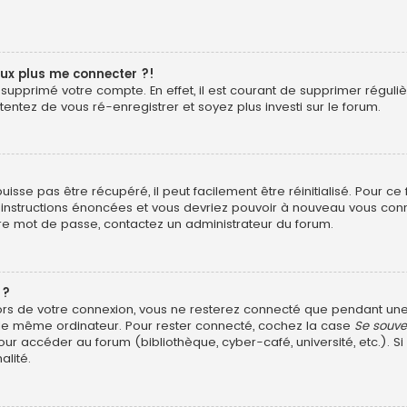
eux plus me connecter ?!
ou supprimé votre compte. En effet, il est courant de supprimer rég
 tentez de vous ré-enregistrer et soyez plus investi sur le forum.
sse pas être récupéré, il peut facilement être réinitialisé. Pour ce
s instructions énoncées et vous devriez pouvoir à nouveau vous con
otre mot de passe, contactez un administrateur du forum.
 ?
ors de votre connexion, vous ne resterez connecté que pendant u
ant le même ordinateur. Pour rester connecté, cochez la case
Se souve
ur accéder au forum (bibliothèque, cyber-café, université, etc.). Si
alité.