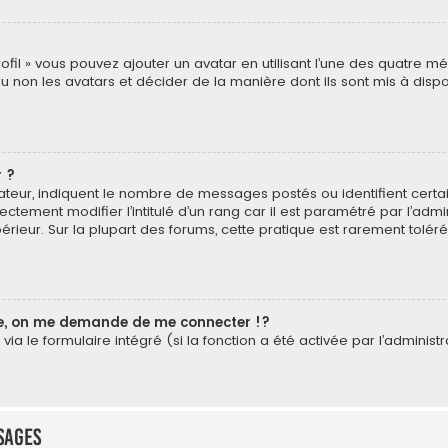
rofil » vous pouvez ajouter un avatar en utilisant l’une des quatre mé
u non les avatars et décider de la manière dont ils sont mis à dispos
 ?
isateur, indiquent le nombre de messages postés ou identifient cer
ectement modifier l’intitulé d’un rang car il est paramétré par l’ad
érieur. Sur la plupart des forums, cette pratique est rarement tolé
, on me demande de me connecter !?
a le formulaire intégré (si la fonction a été activée par l’administr
sages