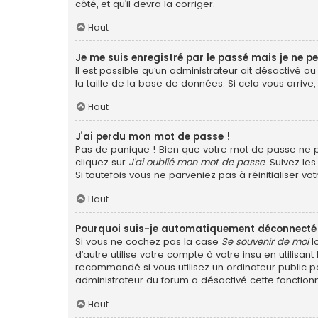
côté, et qu’il devra la corriger.
Haut
Je me suis enregistré par le passé mais je ne p
Il est possible qu’un administrateur ait désactivé 
la taille de la base de données. Si cela vous arrive,
Haut
J’ai perdu mon mot de passe !
Pas de panique ! Bien que votre mot de passe ne pui
cliquez sur
J’ai oublié mon mot de passe
. Suivez le
Si toutefois vous ne parveniez pas à réinitialiser v
Haut
Pourquoi suis-je automatiquement déconnecté
Si vous ne cochez pas la case
Se souvenir de moi
l
d’autre utilise votre compte à votre insu en utilis
recommandé si vous utilisez un ordinateur public po
administrateur du forum a désactivé cette fonctionn
Haut