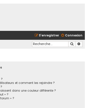
S’enregistrer
Connexion
Rechercher
Recherche avancé
es
 ?
tilisateurs et comment les rejoindre ?
 ?
issent dans une couleur différente ?
ut » ?
 forum » ?