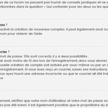
res de ce forum ne peuvent pas fournir de conseils juridiques et ne
entionnées dans la question « Qui contacter pour les abus ou les qu
pas !
sactivé la création de nouveaux comptes. Il peut également avoir bann
orum pour obtenir de l’aide.
cter !
mot de passe. S’ils sont corrects, il y a deux possibilités :
ué avoir moins de 13 ans lors de l’enregistrement, alors vous devrez s
uvelle création de compte soit activée par vous-même ou par un a
nregistrement. Si vous avez reçu un courriel, suivez ses instructions.
ous ayez fourni une adresse incorrecte ou que le courriel ait été trai
ur.
ment, vérifiez que votre nom d’utilisateur et votre mot de passe soie
z pas été banni. Il est également possible que le propriétaire du si