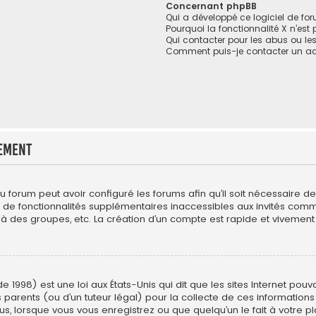
Concernant phpBB
Qui a développé ce logiciel de fo
Pourquoi la fonctionnalité X n’est
Qui contacter pour les abus ou le
Comment puis-je contacter un ad
ement
du forum peut avoir configuré les forums afin qu’il soit nécessaire 
r de fonctionnalités supplémentaires inaccessibles aux invités com
 à des groupes, etc. La création d’un compte est rapide et vivement 
e 1998) est une loi aux États-Unis qui dit que les sites Internet pou
 parents (ou d’un tuteur légal) pour la collecte de ces informations
us, lorsque vous vous enregistrez ou que quelqu’un le fait à votre pl