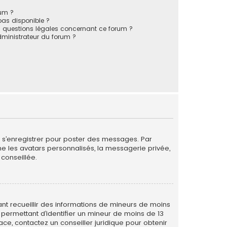
rum ?
 pas disponible ?
s questions légales concernant ce forum ?
ministrateur du forum ?
de s’enregistrer pour poster des messages. Par
me les avatars personnalisés, la messagerie privée,
conseillée.
vant recueillir des informations de mineurs de moins
 permettant d’identifier un mineur de moins de 13
ace, contactez un conseiller juridique pour obtenir