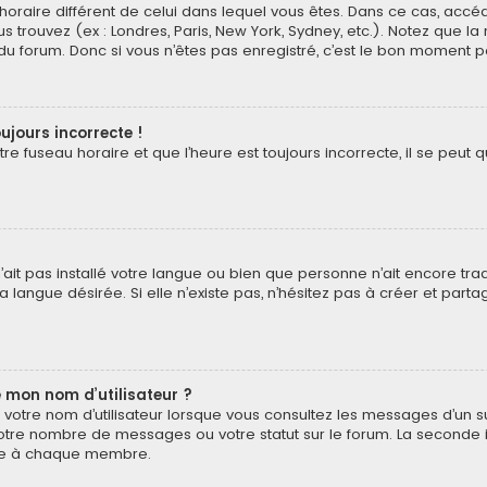
au horaire différent de celui dans lequel vous êtes. Dans ce cas, acc
s trouvez (ex : Londres, Paris, New York, Sydney, etc.). Notez que l
 forum. Donc si vous n’êtes pas enregistré, c’est le bon moment pou
ujours incorrecte !
e fuseau horaire et que l’heure est toujours incorrecte, il se peut q
 n’ait pas installé votre langue ou bien que personne n’ait encore t
 langue désirée. Si elle n’existe pas, n’hésitez pas à créer et part
 mon nom d’utilisateur ?
votre nom d’utilisateur lorsque vous consultez les messages d’un suj
otre nombre de messages ou votre statut sur le forum. La seconde 
pre à chaque membre.