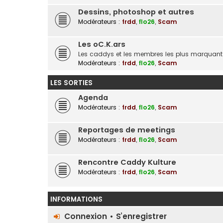
Dessins, photoshop et autres
Modérateurs :
frdd
,
flo26
,
Scam
Les oC.K.ars
Les caddys et les membres les plus marquan
Modérateurs :
frdd
,
flo26
,
Scam
LES SORTIES
Agenda
Modérateurs :
frdd
,
flo26
,
Scam
Reportages de meetings
Modérateurs :
frdd
,
flo26
,
Scam
Rencontre Caddy Kulture
Modérateurs :
frdd
,
flo26
,
Scam
INFORMATIONS
Connexion
•
S’enregistrer