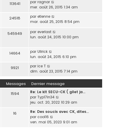
par
ragnar
113641
mer. août 26, 2015 1:34 am
par
etienne
24518
mar. août 25, 2015 8:54 pm
par
everlast
545949
lun. août 24, 2015 10:00 pm
par
Ullrick
14664
lun. août 24, 2015 6:10 pm
par
ice T
9921
dim. août 23, 2015 7:14 pm
Messages
Dernier message
Re: Le kit SECU-CK ( gilet ja…
1594
V
par
Typ17in34
o
jeu. oct. 20, 2022 10:29 am
i
Re: Des soucis avec CK, dites…
r
16
V
par
cool16
l
o
ven. mai 05, 2023 9:01 am
e
i
d