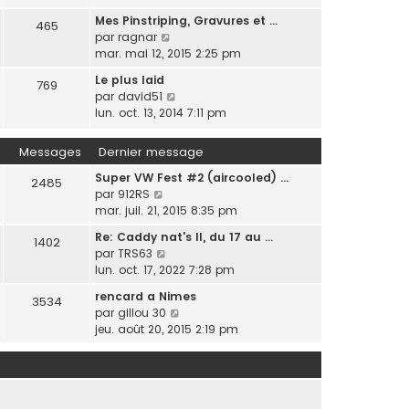
m
a
i
d
i
e
Mes Pinstriping, Gravures et …
g
r
465
e
e
s
V
par
ragnar
e
l
r
r
s
o
mar. mai 12, 2015 2:25 pm
e
n
m
a
i
d
i
Le plus laid
e
g
769
r
e
e
V
par
david51
s
e
l
r
r
o
lun. oct. 13, 2014 7:11 pm
s
e
n
m
i
a
d
i
e
r
g
Messages
Dernier message
e
e
s
l
e
r
r
s
Super VW Fest #2 (aircooled) …
e
2485
n
m
a
V
par
912RS
d
i
e
g
o
mar. juil. 21, 2015 8:35 pm
e
e
s
e
i
r
r
Re: Caddy nat's II, du 17 au …
s
1402
r
n
m
V
par
TRS63
a
l
i
e
o
lun. oct. 17, 2022 7:28 pm
g
e
e
s
i
e
d
r
rencard a Nimes
s
3534
r
e
m
V
par
gillou 30
a
l
r
e
o
jeu. août 20, 2015 2:19 pm
g
e
n
s
i
e
d
i
s
r
e
e
a
l
r
r
g
e
n
m
e