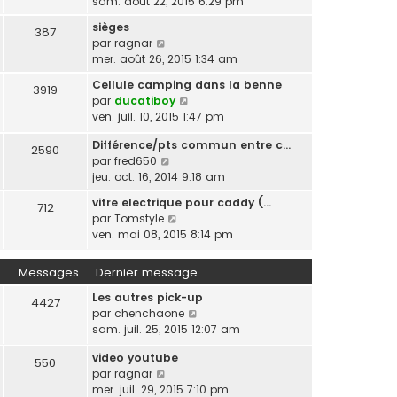
o
sam. août 22, 2015 6:29 pm
r
g
e
n
i
m
e
d
sièges
i
387
r
e
e
V
par
ragnar
e
l
s
r
o
mer. août 26, 2015 1:34 am
r
e
s
n
i
m
d
a
Cellule camping dans la benne
i
3919
r
e
e
g
V
par
ducatiboy
e
l
s
r
e
o
ven. juil. 10, 2015 1:47 pm
r
e
s
n
i
m
d
a
i
Différence/pts commun entre c…
r
2590
e
e
g
V
e
par
fred650
l
s
r
e
o
r
jeu. oct. 16, 2014 9:18 am
e
s
n
i
m
d
a
i
vitre electrique pour caddy (…
712
r
e
e
g
e
V
par
Tomstyle
l
s
r
e
r
o
ven. mai 08, 2015 8:14 pm
e
s
n
m
i
d
a
i
e
r
Messages
Dernier message
e
g
e
s
l
r
e
r
Les autres pick-up
s
e
4427
n
m
V
par
chenchaone
a
d
i
e
o
sam. juil. 25, 2015 12:07 am
g
e
e
s
i
e
r
r
s
video youtube
r
n
550
m
a
V
par
ragnar
l
i
e
g
o
mer. juil. 29, 2015 7:10 pm
e
e