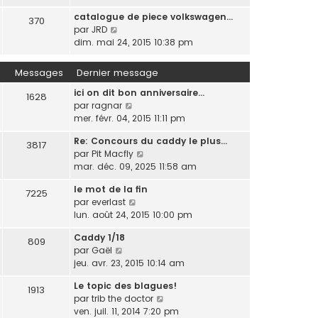
s
e
i
d
r
s
catalogue de piece volkswagen…
r
370
e
m
a
V
par
JRD
l
r
e
g
o
dim. mai 24, 2015 10:38 pm
e
n
s
e
i
d
i
s
r
e
Messages
Dernier message
e
a
l
r
r
g
ici on dit bon anniversaire...
e
n
1628
m
e
V
par
ragnar
d
i
e
o
mer. févr. 04, 2015 11:11 pm
e
e
s
i
r
r
s
Re: Concours du caddy le plus…
r
n
3817
m
a
V
par
Pit Macfly
l
i
e
g
o
mar. déc. 09, 2025 11:58 am
e
e
s
e
i
d
r
s
le mot de la fin
r
7225
e
m
a
V
par
everlast
l
r
e
g
o
lun. août 24, 2015 10:00 pm
e
n
s
e
i
d
i
s
Caddy 1/18
r
809
e
e
a
V
par
Gaël
l
r
r
g
o
jeu. avr. 23, 2015 10:14 am
e
n
m
e
i
d
i
e
Le topic des blagues!
r
1913
e
e
s
V
par
trib the doctor
l
r
r
s
o
ven. juil. 11, 2014 7:20 pm
e
n