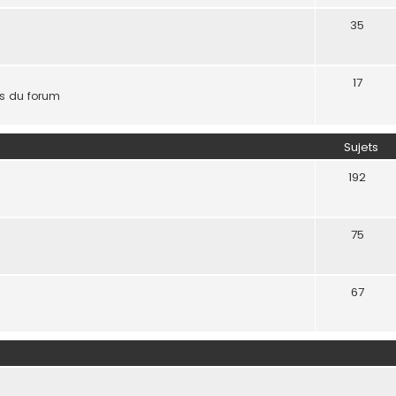
35
17
ts du forum
Sujets
192
75
67