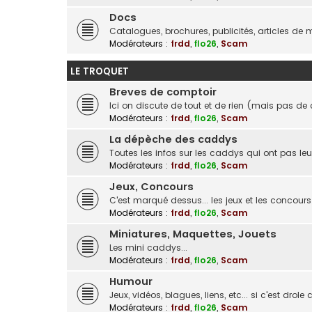
Docs
Catalogues, brochures, publicités, articles de
Modérateurs :
frdd
,
flo26
,
Scam
LE TROQUET
Breves de comptoir
Ici on discute de tout et de rien (mais pas d
Modérateurs :
frdd
,
flo26
,
Scam
La dépèche des caddys
Toutes les infos sur les caddys qui ont pas leu
Modérateurs :
frdd
,
flo26
,
Scam
Jeux, Concours
C'est marqué dessus... les jeux et les concours
Modérateurs :
frdd
,
flo26
,
Scam
Miniatures, Maquettes, Jouets
Les mini caddys...
Modérateurs :
frdd
,
flo26
,
Scam
Humour
Jeux, vidéos, blagues, liens, etc... si c'est drole
Modérateurs :
frdd
,
flo26
,
Scam