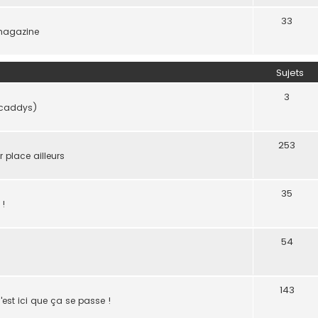
33
 magazine
Sujets
3
e caddys)
253
r place ailleurs
35
 !
54
143
 c'est ici que ça se passe !