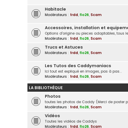
Habitacle
Modérateurs :
frdd
,
flo26
,
Scam
Accessoires, installation et equipem
Options d'origine ou pieces adaptables, tous l
Modérateurs :
frdd
,
flo26
,
Scam
Trucs et Astuces
Modérateurs :
frdd
,
flo26
,
Scam
Les Tutos des Caddymaniacs
Ici tout est expliqué en images, pas à pas...
Modérateurs :
frdd
,
flo26
,
Scam
LA BIBLIOTHÈQUE
Photos
toutes les photos de Caddy (Merci de poster p
Modérateurs :
frdd
,
flo26
,
Scam
Vidéos
Toutes les vidéos de Caddys
Modérateurs :
frdd
,
flo26
,
Scam