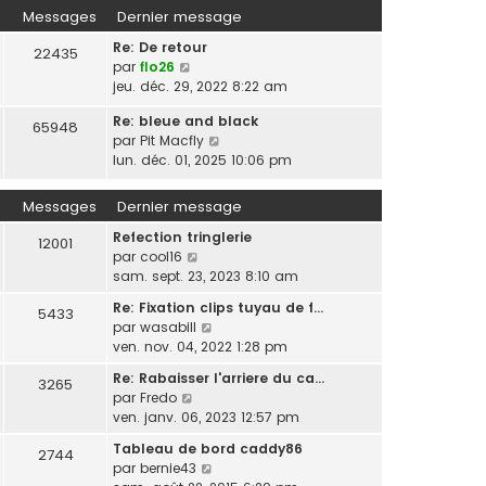
r
e
Messages
Dernier message
l
r
Re: De retour
e
n
22435
V
par
flo26
d
i
o
jeu. déc. 29, 2022 8:22 am
e
e
i
r
r
Re: bleue and black
r
n
65948
m
V
par
Pit Macfly
l
i
e
o
lun. déc. 01, 2025 10:06 pm
e
e
s
i
d
r
s
r
e
m
Messages
Dernier message
a
l
r
e
g
Refection tringlerie
e
n
12001
s
e
V
par
cool16
d
i
s
o
sam. sept. 23, 2023 8:10 am
e
e
a
i
r
r
g
Re: Fixation clips tuyau de f…
5433
r
n
m
e
V
par
wasabill
l
i
e
o
ven. nov. 04, 2022 1:28 pm
e
e
s
i
d
r
Re: Rabaisser l'arriere du ca…
s
3265
r
e
m
V
par
Fredo
a
l
r
e
o
ven. janv. 06, 2023 12:57 pm
g
e
n
s
i
e
d
Tableau de bord caddy86
i
s
2744
r
e
V
par
bernie43
e
a
l
r