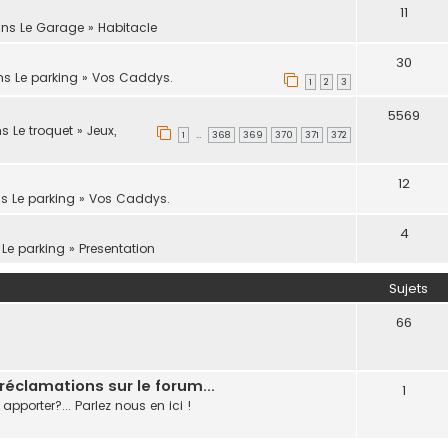
11
ans
Le Garage
»
Habitacle
30
ans
Le parking
»
Vos Caddys.
1
2
3
5569
ans
Le troquet
»
Jeux,
1
368
369
370
371
372
…
12
ns
Le parking
»
Vos Caddys.
4
s
Le parking
»
Presentation
Sujets
66
éclamations sur le forum...
1
pporter?... Parlez nous en ici !