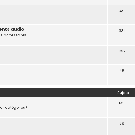
49
ents audio
331
es accessoires
188
48
Sujets
139
ar catégories)
98