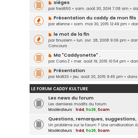
sièges
par
fred650
» sam. août 30, 2014 7:08 am » d
Présentation du caddy de mon fils
par
etienne
» sam. mai 30, 2015 12:49 pm » d
le mot de la fin
par
tinuslem
» lun. avr. 28, 2008 9:06 pm » d
Concours
Ma "Caddyonette" .
par
Carlo.Z
» mer. août 19, 2015 10:54 pm » da
Présentation
par
Matt33
» jeu. août 20, 2015 9:45 pm » dan
LE FORUM CADDY KULTURE
Les news du forum
Les dernieres modifs du forum
Modérateurs :
frdd
,
flo26
,
Scam
Questions, remarques, suggestions, r
Un problème sur le forum ? Une amélioration à a
Modérateurs :
frdd
,
flo26
,
Scam