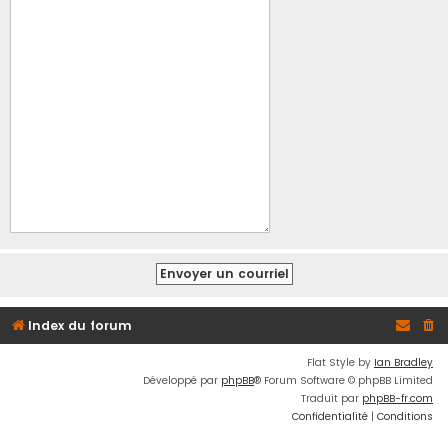
Index du forum
Flat Style by
Ian Bradley
Développé par
phpBB
® Forum Software © phpBB Limited
Traduit par
phpBB-fr.com
Confidentialité
|
Conditions