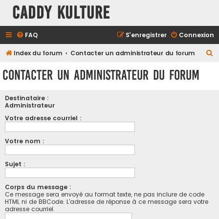
Caddy Kulture
FAQ
S’enregistrer
Connexion
R
Index du forum
Contacter un administrateur du forum
e
Contacter un administrateur du forum
c
h
Destinataire :
e
Administrateur
r
Votre adresse courriel :
c
Votre nom :
h
e
Sujet :
r
Corps du message :
Ce message sera envoyé au format texte, ne pas inclure de code
HTML ni de BBCode. L’adresse de réponse à ce message sera votre
adresse courriel.