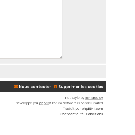
Nous contacter
Supprimer les cookies
Flat Style by
Ian Bradley
Développé par
phpBB
® Forum Software © phpBB Limited
Traduit par
phpBB-fr.com
Confidentialité
|
Conditions