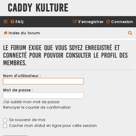
Caddy Kulture
FAQ
S’enregistrer
Connexion
R
Index du forum
e
Le forum exige que vous soyez enregistré et
c
connecté pour pouvoir consulter le profil des
h
membres.
e
r
Nom d’utilisateur :
c
h
Mot de passe :
e
J’ai oublié mon mot de passe
r
Renvoyer le courriel de confirmation
Se souvenir de moi
Cacher mon statut en ligne pour cette session