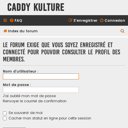
Caddy Kulture
FAQ
S’enregistrer
Connexion
R
Index du forum
e
Le forum exige que vous soyez enregistré et
c
connecté pour pouvoir consulter le profil des
h
membres.
e
r
Nom d’utilisateur :
c
h
Mot de passe :
e
J’ai oublié mon mot de passe
r
Renvoyer le courriel de confirmation
Se souvenir de moi
Cacher mon statut en ligne pour cette session