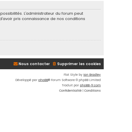
ssibilités. L’administrateur du forum peut
’avoir pris connaissance de nos conditions
Nous contacter
Supprimer les cookies
Flat Style by
Ian Bradley
Développé par
phpBB
® Forum Software © phpBB Limited
Traduit par
phpBB-fr.com
Confidentialité
|
Conditions