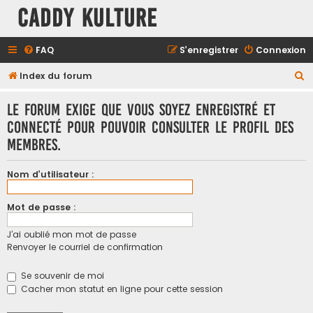
Caddy Kulture
FAQ
S’enregistrer
Connexion
R
Index du forum
e
Le forum exige que vous soyez enregistré et
c
connecté pour pouvoir consulter le profil des
h
membres.
e
r
Nom d’utilisateur :
c
h
Mot de passe :
e
J’ai oublié mon mot de passe
r
Renvoyer le courriel de confirmation
Se souvenir de moi
Cacher mon statut en ligne pour cette session