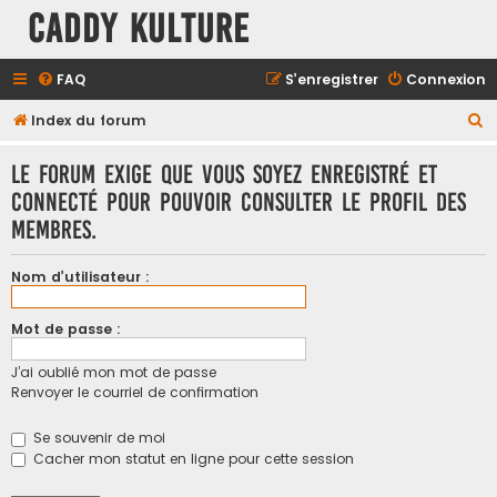
Caddy Kulture
FAQ
S’enregistrer
Connexion
R
Index du forum
e
Le forum exige que vous soyez enregistré et
c
connecté pour pouvoir consulter le profil des
h
membres.
e
r
Nom d’utilisateur :
c
h
Mot de passe :
e
J’ai oublié mon mot de passe
r
Renvoyer le courriel de confirmation
Se souvenir de moi
Cacher mon statut en ligne pour cette session