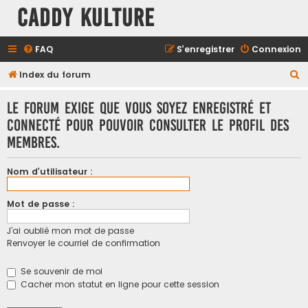
Caddy Kulture
FAQ
S’enregistrer
Connexion
R
Index du forum
e
Le forum exige que vous soyez enregistré et
c
connecté pour pouvoir consulter le profil des
h
membres.
e
r
Nom d’utilisateur :
c
h
Mot de passe :
e
J’ai oublié mon mot de passe
r
Renvoyer le courriel de confirmation
Se souvenir de moi
Cacher mon statut en ligne pour cette session