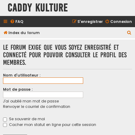
Caddy Kulture
FAQ
S’enregistrer
Connexion
R
Index du forum
e
Le forum exige que vous soyez enregistré et
c
connecté pour pouvoir consulter le profil des
h
membres.
e
r
Nom d’utilisateur :
c
h
Mot de passe :
e
J’ai oublié mon mot de passe
r
Renvoyer le courriel de confirmation
Se souvenir de moi
Cacher mon statut en ligne pour cette session