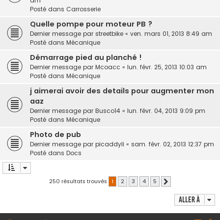
am
Posté dans
Carrosserie
Quelle pompe pour moteur PB ?
Dernier message par
streetbike
«
ven. mars 01, 2013 8:49 am
Posté dans
Mécanique
Démarrage pied au planché !
Dernier message par
Mcoacc
«
lun. févr. 25, 2013 10:03 am
Posté dans
Mécanique
j aimerai avoir des details pour augmenter mon
aaz
Dernier message par
Busco14
«
lun. févr. 04, 2013 9:09 pm
Posté dans
Mécanique
Photo de pub
Dernier message par
picaddyli
«
sam. févr. 02, 2013 12:37 pm
Posté dans
Docs
250 résultats trouvés
1
2
3
4
5
Suivante
Aller à