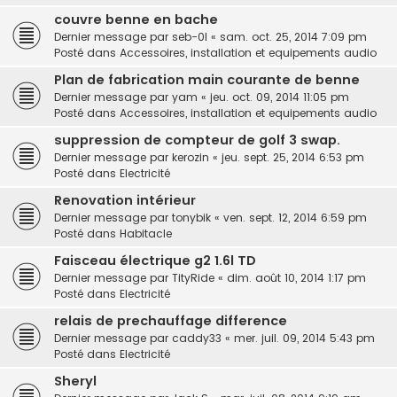
couvre benne en bache
Dernier message par
seb-0l
«
sam. oct. 25, 2014 7:09 pm
Posté dans
Accessoires, installation et equipements audio
Plan de fabrication main courante de benne
Dernier message par
yam
«
jeu. oct. 09, 2014 11:05 pm
Posté dans
Accessoires, installation et equipements audio
suppression de compteur de golf 3 swap.
Dernier message par
kerozin
«
jeu. sept. 25, 2014 6:53 pm
Posté dans
Electricité
Renovation intérieur
Dernier message par
tonybik
«
ven. sept. 12, 2014 6:59 pm
Posté dans
Habitacle
Faisceau électrique g2 1.6l TD
Dernier message par
TityRide
«
dim. août 10, 2014 1:17 pm
Posté dans
Electricité
relais de prechauffage difference
Dernier message par
caddy33
«
mer. juil. 09, 2014 5:43 pm
Posté dans
Electricité
Sheryl