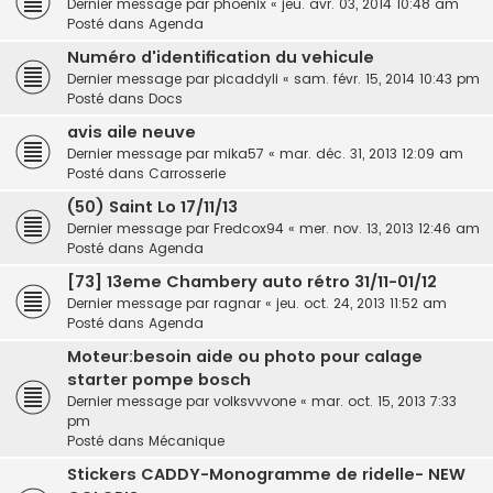
Dernier message par
phoenix
«
jeu. avr. 03, 2014 10:48 am
Posté dans
Agenda
Numéro d'identification du vehicule
Dernier message par
picaddyli
«
sam. févr. 15, 2014 10:43 pm
Posté dans
Docs
avis aile neuve
Dernier message par
mika57
«
mar. déc. 31, 2013 12:09 am
Posté dans
Carrosserie
(50) Saint Lo 17/11/13
Dernier message par
Fredcox94
«
mer. nov. 13, 2013 12:46 am
Posté dans
Agenda
[73] 13eme Chambery auto rétro 31/11-01/12
Dernier message par
ragnar
«
jeu. oct. 24, 2013 11:52 am
Posté dans
Agenda
Moteur:besoin aide ou photo pour calage
starter pompe bosch
Dernier message par
volksvvvone
«
mar. oct. 15, 2013 7:33
pm
Posté dans
Mécanique
Stickers CADDY-Monogramme de ridelle- NEW