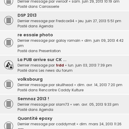
Dernier message par
vwroof
«
sam. juin 29, 2013 10:19 am
Posté dans
Carrosserie
DSP 2013
Dernier message par
Fredcox94
«
jeu. juin 27, 2013 5:51 pm
Posté dans
Agenda
re essaie photo
Dernier message par
galoy romain
«
dim. juin 09, 2013 4:42
pm
Posté dans
Presentation
La PUB arrive sur CK ...
Dernier message par
frdd
«
lun. juin 03, 2013 7:39 pm
Posté dans
Les news du forum
volksbourg
Dernier message par
skullhead
«
dim. avr. 14, 2013 7:20 pm
Posté dans
Rencontre Caddy Kulture
Semnoz 2013 !
Dernier message par
slam73
«
ven. avr. 05, 2013 9:33 pm
Posté dans
Agenda
Quantité epoxy
Dernier message par
caddymat
«
dim. mars 24, 2013 11:26