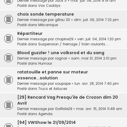
Dernier message par
Jack S
«
mar. juil. 08, 2014 9:19 am
Posté dans
Vos Caddys.
choix sonde temperature
Dernier message par
gillou 30
«
dim. juil. 06, 2014 7:32 pm
Posté dans
Mécanique
Répartiteur
Dernier message par
chopine29
«
ven. juil. 04, 2014 1:20 pm
Posté dans
Suspension / freinage / train roulants....
Blood guzzler ! une volksrod et du sang
Dernier message par
ragnar
«
sam. mai 31, 2014 2:01 pm
Posté dans
Humour
ratatouille et panne sur moteur
essence...solution
Dernier message par
soupape
«
lun. avr. 28, 2014 7:40 pm
Posté dans
Trucs et Astuces
[29] Rencard Vag Presqu'ile de Crozon dim 20
Avril
Dernier message par
Golfiste29
«
mar. avr. 15, 2014 11:48 am
Posté dans
Agenda
[94] VWShow le 21/09/2014