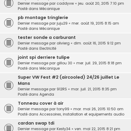
Dernier message par
caddyvw
«
jeu. août 20, 2015 7:10 pm
Posté dans
Mécanique
pb montage tringlerie
Dernier message par
juju29
«
mer. août 19, 2015 8:15 am
Posté dans
Mécanique
tester sonde a carburant
Dernier message par
olivierg
«
dim. août 16, 2015 9:12 pm
Posté dans
Electricité
joint spi derriere tulipe
Dernier message par
gillou 30
«
mer. juil. 29, 2015 8:18 pm
Posté dans
Mécanique
Super VW Fest #2 (aircooled) 24/26 juillet Le
Mans
Dernier message par
912RS
«
mar. juil. 21, 2015 8:35 pm
Posté dans
Agenda
Tonneau cover à air
Dernier message par
tony99
«
mar. mai 26, 2015 10:50 am
Posté dans
Accessoires, installation et equipements audio
cardan swap tdi
Dernier message par
Kesty34
«
ven. mai 22, 2015 8:21 pm