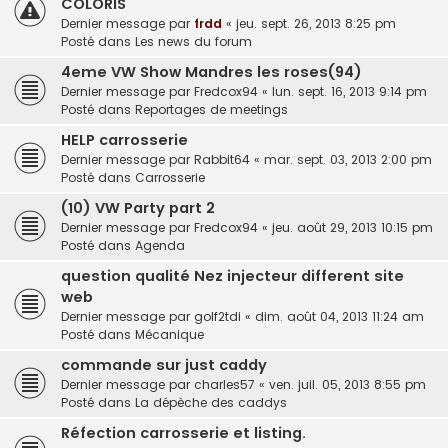
COLORIS
Dernier message par
frdd
«
jeu. sept. 26, 2013 8:25 pm
Posté dans
Les news du forum
4eme VW Show Mandres les roses(94)
Dernier message par
Fredcox94
«
lun. sept. 16, 2013 9:14 pm
Posté dans
Reportages de meetings
HELP carrosserie
Dernier message par
Rabbit64
«
mar. sept. 03, 2013 2:00 pm
Posté dans
Carrosserie
(10) VW Party part 2
Dernier message par
Fredcox94
«
jeu. août 29, 2013 10:15 pm
Posté dans
Agenda
question qualité Nez injecteur different site
web
Dernier message par
golf2tdi
«
dim. août 04, 2013 11:24 am
Posté dans
Mécanique
commande sur just caddy
Dernier message par
charles57
«
ven. juil. 05, 2013 8:55 pm
Posté dans
La dépèche des caddys
Réfection carrosserie et listing.