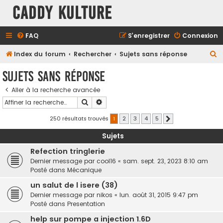
Caddy Kulture
FAQ
S’enregistrer
Connexion
R
Index du forum
Rechercher
Sujets sans réponse
e
Sujets sans réponse
c
Aller à la recherche avancée
h
Rechercher
Recherche avancée
e
r
250 résultats trouvés
1
2
3
4
5
Suivante
c
Sujets
h
Refection tringlerie
e
Dernier message par
cool16
«
sam. sept. 23, 2023 8:10 am
r
Posté dans
Mécanique
un salut de l isere (38)
Dernier message par
nikos
«
lun. août 31, 2015 9:47 pm
Posté dans
Presentation
help sur pompe a injection 1.6D