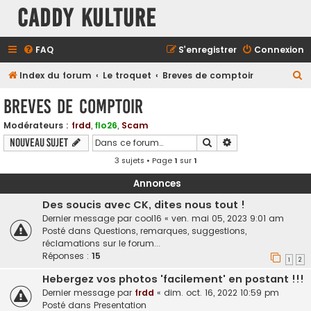
Caddy Kulture
FAQ
S’enregistrer
Connexion
R
Index du forum
Le troquet
Breves de comptoir
e
Breves de comptoir
c
Modérateurs :
frdd
,
flo26
,
Scam
h
Rechercher
Recherche avancé
Nouveau sujet
e
3 sujets • Page
1
sur
1
r
c
Annonces
h
Des soucis avec CK, dites nous tout !
Dernier message par
cool16
«
ven. mai 05, 2023 9:01 am
e
Posté dans
Questions, remarques, suggestions,
r
réclamations sur le forum...
Réponses :
15
1
2
Hebergez vos photos 'facilement' en postant !!!
Dernier message par
frdd
«
dim. oct. 16, 2022 10:59 pm
Posté dans
Presentation