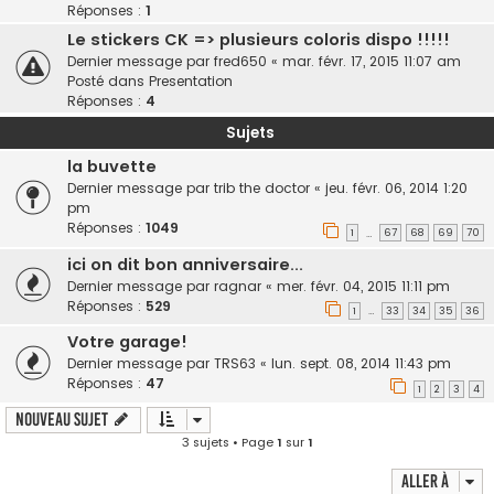
Réponses :
1
Le stickers CK => plusieurs coloris dispo !!!!!
Dernier message par
fred650
«
mar. févr. 17, 2015 11:07 am
Posté dans
Presentation
Réponses :
4
Sujets
la buvette
Dernier message par
trib the doctor
«
jeu. févr. 06, 2014 1:20
pm
Réponses :
1049
1
67
68
69
70
…
ici on dit bon anniversaire...
Dernier message par
ragnar
«
mer. févr. 04, 2015 11:11 pm
Réponses :
529
1
33
34
35
36
…
Votre garage!
Dernier message par
TRS63
«
lun. sept. 08, 2014 11:43 pm
Réponses :
47
1
2
3
4
Nouveau sujet
3 sujets • Page
1
sur
1
Aller à