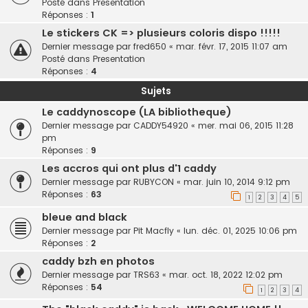
Posté dans
Presentation
Réponses :
1
Le stickers CK => plusieurs coloris dispo !!!!!
Dernier message par
fred650
«
mar. févr. 17, 2015 11:07 am
Posté dans
Presentation
Réponses :
4
Sujets
Le caddynoscope (LA bibliotheque)
Dernier message par
CADDY54920
«
mer. mai 06, 2015 11:28
pm
Réponses :
9
Les accros qui ont plus d'1 caddy
Dernier message par
RUBYCON
«
mar. juin 10, 2014 9:12 pm
Réponses :
63
1
2
3
4
5
bleue and black
Dernier message par
Pit Macfly
«
lun. déc. 01, 2025 10:06 pm
Réponses :
2
caddy bzh en photos
Dernier message par
TRS63
«
mar. oct. 18, 2022 12:02 pm
Réponses :
54
1
2
3
4