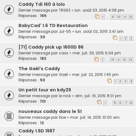
Caddy Tdi 160 à lolo
Dernier message par
TRS63
«
lun. août 03, 2015 4:08 pm
Réponses :
169
1
9
10
11
12
…
BabyCad' 1.6 TD Restauration
Dernier message par
Jul-55
«
lun. août 03, 2015 3:41 am
Réponses :
30
1
2
3
[71] Caddy pick up 1600D 86
Dernier message par
cass
«
mer. juil. 29, 2015 6:04 pm
Réponses :
182
1
10
11
12
13
…
The Gaël's Caddy
Dernier message par
Gaël
«
mer. juil. 22, 2015 1:45 pm
Réponses :
50
1
2
3
4
Un petit tour en kdy29
Dernier message par
le nick
«
dim. juil. 19, 2015 8:01 pm
Réponses :
110
1
5
6
7
8
…
nouveaux caddy dans le 51
Dernier message par
Doe
«
mar. juil. 14, 2015 10:00 am
Réponses :
12
Caddy 1.6D 1987