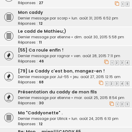
Réponses :
27
1
2
Mon caddy
Dernier message par
scorp
«
lun. août 31, 2015 6:52 pm
Réponses :
12
Le cadd de Mathieu;)
Dernier message par
etienne
«
dim. août 30, 2015 5:58 pm
Réponses :
11
[55] Ca roule enfin !
Dernier message par
ragnar
«
ven. août 28, 2015 7:11 pm
Réponses :
46
1
2
3
4
[79] Le Caddy c'est bon, mangez-en !
Dernier message par
Jul-55
«
jeu. août 27, 2015 12:15 am
Réponses :
68
1
2
3
4
5
Présentation du caddy de mon fils
Dernier message par
etienne
«
mar. août 25, 2015 8:54 pm
Réponses :
30
1
2
3
Ma "Caddyonette" .
Dernier message par
Ullrick
«
lun. août 24, 2015 6:10 pm
Réponses :
12
Re: Mon.....mien!!!CADDY 65...