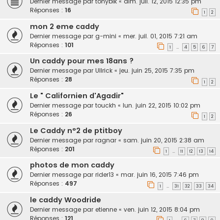
Dernier message par
tonybik
«
dim. juil. 12, 2015 12:35 pm
Réponses :
16
1
2
mon 2 eme caddy
Dernier message par
g-mini
«
mer. juil. 01, 2015 7:21 am
Réponses :
101
1
4
5
6
7
…
Un caddy pour mes 18ans ?
Dernier message par
Ullrick
«
jeu. juin 25, 2015 7:35 pm
Réponses :
28
1
2
Le " Californien d'Agadir"
Dernier message par
touckh
«
lun. juin 22, 2015 10:02 pm
Réponses :
26
1
2
Le Caddy n°2 de ptitboy
Dernier message par
ragnar
«
sam. juin 20, 2015 2:38 am
Réponses :
201
1
11
12
13
14
…
photos de mon caddy
Dernier message par
rider13
«
mar. juin 16, 2015 7:46 pm
Réponses :
497
1
31
32
33
34
…
le caddy Woodride
Dernier message par
etienne
«
ven. juin 12, 2015 8:04 pm
Réponses :
121