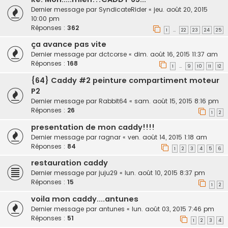
Dernier message par
SyndicateRider
«
jeu. août 20, 2015
10:00 pm
Réponses :
362
1
22
23
24
25
…
ça avance pas vite
Dernier message par
dctcorse
«
dim. août 16, 2015 11:37 am
Réponses :
168
1
9
10
11
12
…
{64} Caddy #2 peinture compartiment moteur
P2
Dernier message par
Rabbit64
«
sam. août 15, 2015 8:16 pm
Réponses :
26
1
2
presentation de mon caddy!!!!
Dernier message par
ragnar
«
ven. août 14, 2015 1:18 am
Réponses :
84
1
2
3
4
5
6
restauration caddy
Dernier message par
juju29
«
lun. août 10, 2015 8:37 pm
Réponses :
15
1
2
voila mon caddy....antunes
Dernier message par
antunes
«
lun. août 03, 2015 7:46 pm
Réponses :
51
1
2
3
4