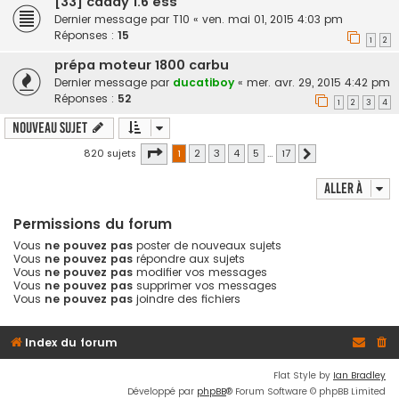
[33] caddy 1.6 ess
Dernier message par
T10
«
ven. mai 01, 2015 4:03 pm
Réponses :
15
1
2
prépa moteur 1800 carbu
Dernier message par
ducatiboy
«
mer. avr. 29, 2015 4:42 pm
Réponses :
52
1
2
3
4
Nouveau sujet
Page
1
sur
17
820 sujets
1
2
3
4
5
…
17
Suivante
Aller à
Permissions du forum
Vous
ne pouvez pas
poster de nouveaux sujets
Vous
ne pouvez pas
répondre aux sujets
Vous
ne pouvez pas
modifier vos messages
Vous
ne pouvez pas
supprimer vos messages
Vous
ne pouvez pas
joindre des fichiers
Index du forum
Flat Style by
Ian Bradley
Développé par
phpBB
® Forum Software © phpBB Limited