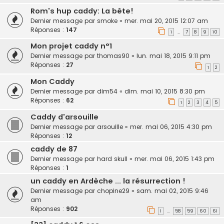
Rom's hup caddy: La bête!
Dernier message par
smoke
«
mer. mai 20, 2015 12:07 am
Réponses :
147
1
7
8
9
10
…
Mon projet caddy n°1
Dernier message par
thomas90
«
lun. mai 18, 2015 9:11 pm
Réponses :
27
1
2
Mon Caddy
Dernier message par
dim54
«
dim. mai 10, 2015 8:30 pm
Réponses :
62
1
2
3
4
5
Caddy d'arsouille
Dernier message par
arsouille
«
mer. mai 06, 2015 4:30 pm
Réponses :
12
caddy de 87
Dernier message par
hard skull
«
mer. mai 06, 2015 1:43 pm
Réponses :
1
un caddy en Ardèche ... la résurrection !
Dernier message par
chopine29
«
sam. mai 02, 2015 9:46
am
Réponses :
902
1
58
59
60
61
…