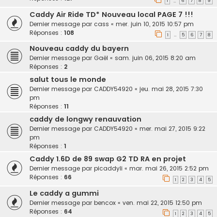
1
6
7
8
9
…
Caddy Air Ride TD* Nouveau local PAGE 7 !!!
Dernier message par
cass
«
mer. juin 10, 2015 10:57 pm
Réponses :
108
1
5
6
7
8
…
Nouveau caddy du bayern
Dernier message par
Gaël
«
sam. juin 06, 2015 8:20 am
Réponses :
2
salut tous le monde
Dernier message par
CADDY54920
«
jeu. mai 28, 2015 7:30
pm
Réponses :
11
caddy de longwy renauvation
Dernier message par
CADDY54920
«
mer. mai 27, 2015 9:22
pm
Réponses :
1
Caddy 1.6D de 89 swap G2 TD RA en projet
Dernier message par
picaddyli
«
mar. mai 26, 2015 2:52 pm
Réponses :
66
1
2
3
4
5
Le caddy a gummi
Dernier message par
bencox
«
ven. mai 22, 2015 12:50 pm
Réponses :
64
1
2
3
4
5