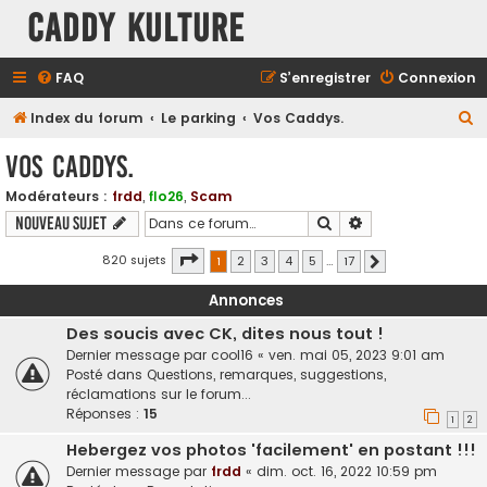
Caddy Kulture
FAQ
S’enregistrer
Connexion
R
Index du forum
Le parking
Vos Caddys.
e
Vos Caddys.
c
Modérateurs :
frdd
,
flo26
,
Scam
h
Rechercher
Recherche avancé
Nouveau sujet
e
r
Page
1
sur
17
820 sujets
1
2
3
4
5
…
17
Suivante
c
Annonces
h
Des soucis avec CK, dites nous tout !
e
Dernier message par
cool16
«
ven. mai 05, 2023 9:01 am
r
Posté dans
Questions, remarques, suggestions,
réclamations sur le forum...
Réponses :
15
1
2
Hebergez vos photos 'facilement' en postant !!!
Dernier message par
frdd
«
dim. oct. 16, 2022 10:59 pm