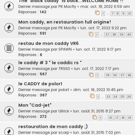
The "black caddy" is back...WELCOME HOME !!
Dernier message par
Pit Macfly
«
mar. oct. 18, 2022 6:59 am
Réponses :
142
1
7
8
9
10
…
Mon caddy, en restauration full origine!
Dernier message par
Pit Macfly
«
lun. oct. 17, 2022 9:22 pm
Réponses :
591
1
37
38
39
40
…
restau de mon caddy VR6
Dernier message par
SPAWN
«
lun. oct. 17, 2022 9:17 pm
Réponses :
6
le caddy # 3 " le caddic rs "
Dernier message par
TRS63
«
lun. oct. 17, 2022 7:17 pm
Réponses :
567
1
35
36
37
38
…
le CADDY de polor1
Dernier message par
polor1
«
dim. oct. 16, 2022 10:45 pm
Réponses :
387
1
23
24
25
26
…
Mon "Cad-jet"
Dernier message par
Ullrick
«
lun. août 31, 2015 8:27 pm
Réponses :
272
1
16
17
18
19
…
restauration de mon caddy ;)
Dernier message par
scorp
«
lun. août 31, 2015 7:02 pm