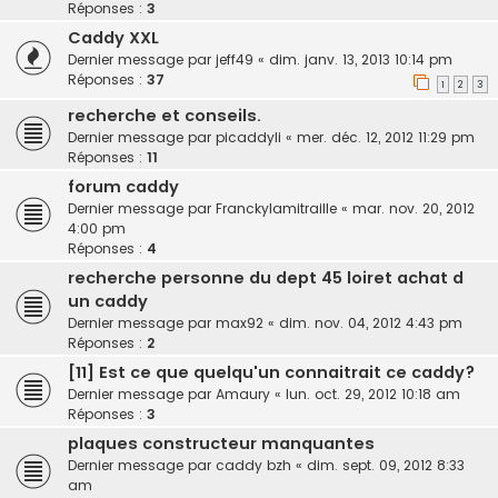
Réponses :
3
Caddy XXL
Dernier message par
jeff49
«
dim. janv. 13, 2013 10:14 pm
Réponses :
37
1
2
3
recherche et conseils.
Dernier message par
picaddyli
«
mer. déc. 12, 2012 11:29 pm
Réponses :
11
forum caddy
Dernier message par
Franckylamitraille
«
mar. nov. 20, 2012
4:00 pm
Réponses :
4
recherche personne du dept 45 loiret achat d
un caddy
Dernier message par
max92
«
dim. nov. 04, 2012 4:43 pm
Réponses :
2
[11] Est ce que quelqu'un connaitrait ce caddy?
Dernier message par
Amaury
«
lun. oct. 29, 2012 10:18 am
Réponses :
3
plaques constructeur manquantes
Dernier message par
caddy bzh
«
dim. sept. 09, 2012 8:33
am