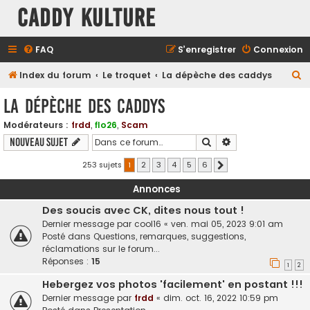
Caddy Kulture
FAQ
S’enregistrer
Connexion
R
Index du forum
Le troquet
La dépèche des caddys
e
La dépèche des caddys
c
Modérateurs :
frdd
,
flo26
,
Scam
h
Rechercher
Recherche avancé
Nouveau sujet
e
r
253 sujets
1
2
3
4
5
6
Suivante
c
Annonces
h
Des soucis avec CK, dites nous tout !
e
Dernier message par
cool16
«
ven. mai 05, 2023 9:01 am
r
Posté dans
Questions, remarques, suggestions,
réclamations sur le forum...
Réponses :
15
1
2
Hebergez vos photos 'facilement' en postant !!!
Dernier message par
frdd
«
dim. oct. 16, 2022 10:59 pm