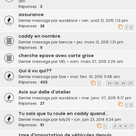
am
Réponses :
3
assurance
Dernier message par
euroblack
«
ven. août 21, 2015 1:13 pm
Réponses :
26
1
2
caddy en nombre
Dernier message par
bencox
«
jeu. mars 12, 2015 1:31 pm
Réponses :
9
cherche epave avec carte grise
Dernier message par
VIEL
«
sam. mars 07, 2015 3:29 am
Qui à vu qui??
Dernier message par
Doe
«
mar. févr. 10, 2015 11:48 am
Réponses :
403
1
24
25
26
27
…
Avis sur dalle d'atelier
Dernier message par
euroblack
«
mer. janv. 07, 2015 8:17 pm
Réponses :
27
1
2
Tu sais que tu roule en caddy quand...
Dernier message par
kdy29
«
lun. juin 23, 2014 9:24 pm
Réponses :
91
1
4
5
6
7
…
taxe d'importation de véhicules depuis