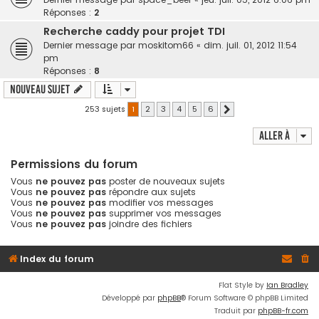
Réponses :
2
Recherche caddy pour projet TDI
Dernier message par
moskitom66
«
dim. juil. 01, 2012 11:54
pm
Réponses :
8
Nouveau sujet
253 sujets
1
2
3
4
5
6
Suivante
Aller à
Permissions du forum
Vous
ne pouvez pas
poster de nouveaux sujets
Vous
ne pouvez pas
répondre aux sujets
Vous
ne pouvez pas
modifier vos messages
Vous
ne pouvez pas
supprimer vos messages
Vous
ne pouvez pas
joindre des fichiers
Index du forum
Flat Style by
Ian Bradley
Développé par
phpBB
® Forum Software © phpBB Limited
Traduit par
phpBB-fr.com