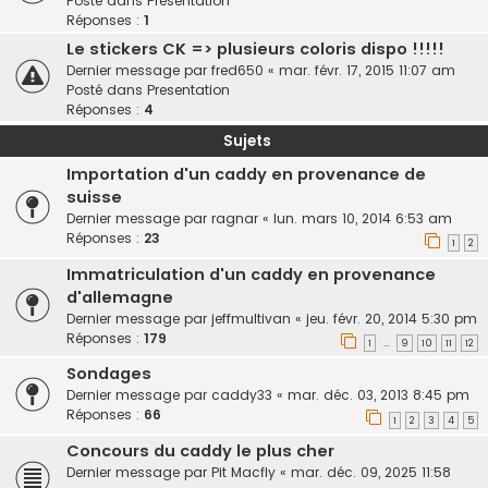
Posté dans
Presentation
Réponses :
1
Le stickers CK => plusieurs coloris dispo !!!!!
Dernier message par
fred650
«
mar. févr. 17, 2015 11:07 am
Posté dans
Presentation
Réponses :
4
Sujets
Importation d'un caddy en provenance de
suisse
Dernier message par
ragnar
«
lun. mars 10, 2014 6:53 am
Réponses :
23
1
2
Immatriculation d'un caddy en provenance
d'allemagne
Dernier message par
jeffmultivan
«
jeu. févr. 20, 2014 5:30 pm
Réponses :
179
1
9
10
11
12
…
Sondages
Dernier message par
caddy33
«
mar. déc. 03, 2013 8:45 pm
Réponses :
66
1
2
3
4
5
Concours du caddy le plus cher
Dernier message par
Pit Macfly
«
mar. déc. 09, 2025 11:58