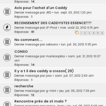
Réponses :
14
Avis pour l'achat d'un Caddy
Dernier message par
JRD
«
lun. sept. 03, 2012 1:20 pm
Réponses :
1
RECENSEMENT DES CADDYSTES ESSENCE!!!!
Dernier message par
LP-Prod
«
mer. août 22, 2012 6:15 pm
Réponses :
81
1
2
3
4
5
6
No comment....
Dernier message par
sebsaro
«
lun. juil. 30, 2012 11:35 pm
CONSO
Dernier message par
mankonpiba
«
sam. juil. 21, 2012 10:07
am
Réponses :
14
Il y a t il des caddy a crozon( 29)
Dernier message par
joss
«
sam. juil. 07, 2012 2:40 am
Réponses :
1
recherche
Dernier message par
g-mini
«
jeu. juil. 05, 2012 7:39 pm
Réponses :
12
Rencontre prés de st malo ?
Dernier message par
space_beer
«
jeu. juil. 05, 2012 6:06 pm