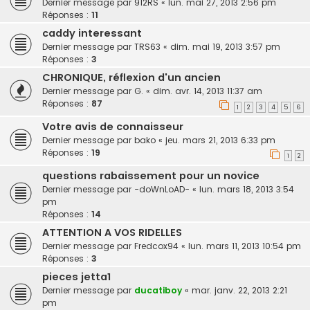
Dernier message par
912RS
«
lun. mai 27, 2013 2:56 pm
Réponses :
11
caddy interessant
Dernier message par
TRS63
«
dim. mai 19, 2013 3:57 pm
Réponses :
3
CHRONIQUE, réflexion d'un ancien
Dernier message par
G.
«
dim. avr. 14, 2013 11:37 am
Réponses :
87
1
2
3
4
5
6
Votre avis de connaisseur
Dernier message par
bako
«
jeu. mars 21, 2013 6:33 pm
Réponses :
19
1
2
questions rabaissement pour un novice
Dernier message par
-doWnLoAD-
«
lun. mars 18, 2013 3:54
pm
Réponses :
14
ATTENTION A VOS RIDELLES
Dernier message par
Fredcox94
«
lun. mars 11, 2013 10:54 pm
Réponses :
3
pieces jetta1
Dernier message par
ducatiboy
«
mar. janv. 22, 2013 2:21
pm