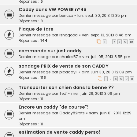
Réponses :
6
Caddy dans VW POWER n°46
Dernier message par
bencox
«
lun. sept. 30, 2013 12:35 pm
Réponses :
9
Plaque de tare
Dernier message par
isnogood
«
ven. sept. 13, 2013 8:48 am
Réponses :
144
1
7
8
9
10
…
commande sur just caddy
Dernier message par
charles57
«
ven. juil. 05, 2013 8:55 pm
sondage PRIX de vente de son CADDY
Dernier message par
picaddyli
«
dim. juin 30, 2013 12:09 pm
Réponses :
118
1
5
6
7
8
…
Transporter son chien dans la benne ??
Dernier message par
Ted'
«
mer. juin 26, 2013 3:06 pm
Réponses :
11
Encore un caddy "de course"!
Dernier message par
Caddy82rats
«
sam. juin 01, 2013 12:29
pm
Réponses :
11
estimation de vente caddy perso!