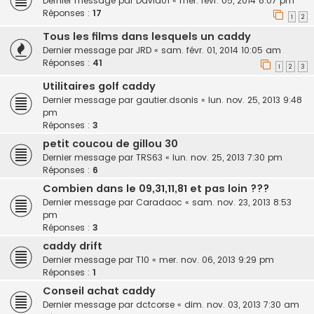
Dernier message par
David01
«
mer. févr. 05, 2014 8:07 pm
Réponses :
17
1
2
Tous les films dans lesquels un caddy
Dernier message par
JRD
«
sam. févr. 01, 2014 10:05 am
Réponses :
41
1
2
3
Utilitaires golf caddy
Dernier message par
gautier.dsonis
«
lun. nov. 25, 2013 9:48
pm
Réponses :
3
petit coucou de gillou 30
Dernier message par
TRS63
«
lun. nov. 25, 2013 7:30 pm
Réponses :
6
Combien dans le 09,31,11,81 et pas loin ???
Dernier message par
Caradaoc
«
sam. nov. 23, 2013 8:53
pm
Réponses :
3
caddy drift
Dernier message par
T10
«
mer. nov. 06, 2013 9:29 pm
Réponses :
1
Conseil achat caddy
Dernier message par
dctcorse
«
dim. nov. 03, 2013 7:30 am