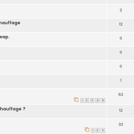
2
chauffage
12
wap.
0
0
0
1
62
1
2
3
4
5
chauffage ?
12
32
1
2
3