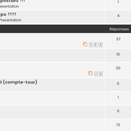
postant !!!
1
resentation
po !!!!!
4
Presentation
Réponses
37
1
2
3
10
20
1
2
II (compte-tour)
0
1
0
13