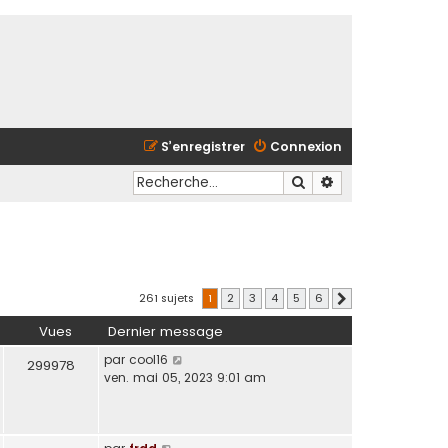
S’enregistrer
Connexion
Rechercher
Recherche avancé
261 sujets
1
2
3
4
5
6
Suivante
Vues
Dernier message
par
cool16
299978
ven. mai 05, 2023 9:01 am