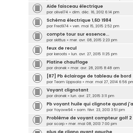
Aide faisceau électrique
par
olive174
»
dim. déc. 16, 2012 6:14 pm
Schéma électrique 1,6D 1984
par
Fred974
»
ven. mai 15, 2015 2:52 pm
compte tour sur essence...
par
skittus
»
mer. avr. 08, 2015 2:23 pm
feux de recul
par
keroots
»
lun. avr. 27, 2015 11:25 pm
Platine chauffage
par
dronek
»
mar. avr. 28, 2015 8:48 am
[87] Pb éclairage de tableau de bord
par
Team Uppsala
»
mar. mai 27, 2014 6:56 p
Voyant clignotant
par
dronek
»
lun. avr. 27, 2015 3:11 pm
Pb voyant huile qui clignote quand j'
par
Yoyovw94
»
sam. févr. 23, 2013 3:51 pm
Problème de voyant compteur golf 2
par
scorp
»
mer. mai 08, 2013 7:00 pm
plus de cligno avant gauche