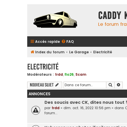
Caddy 
Le forum fr
Accès rapide
FAQ
Index du forum
Le Garage
Electricité
Electricité
Modérateurs :
frdd
,
flo26
,
Scam
Recherc
Rec
Nouveau sujet
ANNONCES
Des soucis avec CK, dites nous tout 
par
frdd
»
dim. oct. 16, 2022 10:56 pm
» dans
Q
forum...