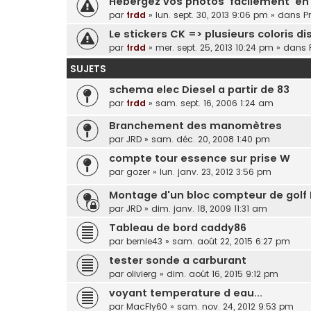
Hebergez vos photos 'facilement' en 
par
frdd
»
lun. sept. 30, 2013 9:06 pm
» dans
P
Le stickers CK => plusieurs coloris dis
par
frdd
»
mer. sept. 25, 2013 10:24 pm
» dans
SUJETS
schema elec Diesel a partir de 83
par
frdd
»
sam. sept. 16, 2006 1:24 am
Branchement des manomètres
par
JRD
»
sam. déc. 20, 2008 1:40 pm
compte tour essence sur prise W
par
gozer
»
lun. janv. 23, 2012 3:56 pm
Montage d'un bloc compteur de golf 
par
JRD
»
dim. janv. 18, 2009 11:31 am
Tableau de bord caddy86
par
bernie43
»
sam. août 22, 2015 6:27 pm
tester sonde a carburant
par
olivierg
»
dim. août 16, 2015 9:12 pm
voyant temperature d eau...
par
MacFly60
»
sam. nov. 24, 2012 9:53 pm