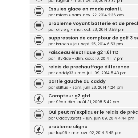
par
ragnar
»
mer. nov. 26, 2014 3:37 pm
Essuies glace en mode ralenti.
par
miam
»
sam. nov. 22, 2014 2:36 am
probleme voyant batterie et de pre
par
olivierg
»
mar. oct. 28, 2014 8:59 pm
suppression de compteur de golf 3 s
par
kerozin
»
jeu. sept. 25, 2014 6:53 pm
Faisceau électrique g2 1.6l TD
par
TityRide
»
dim. août 10, 2014 1:17 pm
relais de prechauffage difference
par
caddy33
»
mer. juil. 09, 2014 5:43 pm
partie gauche du caddy
par
skittus
»
sam. juin 28, 2014 4:24 pm
Compteur g2 gtd
par
Séb
»
dim. août 31, 2008 5:42 pm
Qui peut m'expliquer le relais de pré
par
Caddy82rats
»
lun. juin 09, 2014 4:44 pm
probleme cligno
par
lap05
»
mer. avr. 02, 2014 8:48 pm