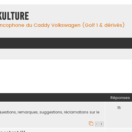
Kulture
ancophone du Caddy Volkswagen (Golf 1 & dérivés)
her
herche avancée
Réponses
!
15
uestions, remarques, suggestions, réclamations sur le
1
2