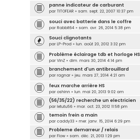
panne indicateur de carburant
par
TITOFEAR
»
sam. sept. 22, 2007 10:37 pm
souci avec batterie dans le coffre
par
Rabbit64
»
sam. avr. 26, 2014 5:38 pm
Souci clignotants
par
LP-Prod
»
lun. août 20, 2012 3:32 pm
Problème éclairage tdb et horloge HS
par
VinZ
»
dim. mars 30, 2014 4:14 pm
branchement d'un antibrouillard
par
ragnar
»
jeu. mars 27, 2014 4:21 am
feux marche arrière HS
par
oshinn
»
lun. mai 20, 2013 9:02 am
(56/35/22) recherche un electricien
par
letutu56
»
mar. oct. 23, 2012 11:58 pm
temoin frein a main
par
caddy33
»
mer. janv. 15, 2014 6:29 pm
Probleme demarreur / relais
par
Flow
»
sam. déc. 21, 2013 1:29 pm