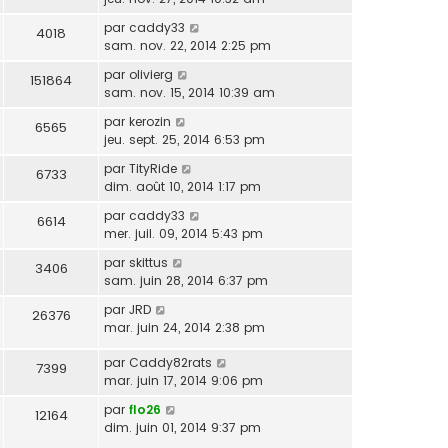
par
caddy33
4018
sam. nov. 22, 2014 2:25 pm
par
olivierg
151864
sam. nov. 15, 2014 10:39 am
par
kerozin
6565
jeu. sept. 25, 2014 6:53 pm
par
TityRide
6733
dim. août 10, 2014 1:17 pm
par
caddy33
6614
mer. juil. 09, 2014 5:43 pm
par
skittus
3406
sam. juin 28, 2014 6:37 pm
par
JRD
26376
mar. juin 24, 2014 2:38 pm
par
Caddy82rats
7399
mar. juin 17, 2014 9:06 pm
par
flo26
12164
dim. juin 01, 2014 9:37 pm