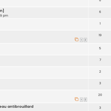
6
on]
6
:49 pm
1
19
1
2
5
7
2
3
20
1
2
au antibrouillard
3