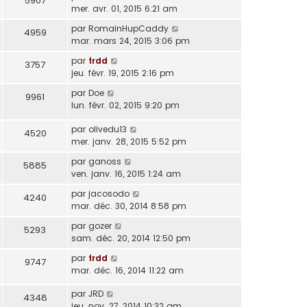
5907
mer. avr. 01, 2015 6:21 am
par
RomainHupCaddy
4959
mar. mars 24, 2015 3:06 pm
par
frdd
3757
jeu. févr. 19, 2015 2:16 pm
par
Doe
9961
lun. févr. 02, 2015 9:20 pm
par
olivedu13
4520
mer. janv. 28, 2015 5:52 pm
par
ganoss
5885
ven. janv. 16, 2015 1:24 am
par
jacosodo
4240
mar. déc. 30, 2014 8:58 pm
par
gozer
5293
sam. déc. 20, 2014 12:50 pm
par
frdd
9747
mar. déc. 16, 2014 11:22 am
par
JRD
4348
jeu. nov. 27, 2014 10:32 am