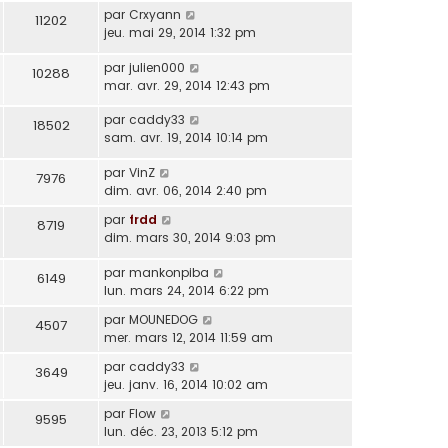
par
Crxyann
11202
jeu. mai 29, 2014 1:32 pm
par
julien000
10288
mar. avr. 29, 2014 12:43 pm
par
caddy33
18502
sam. avr. 19, 2014 10:14 pm
par
VinZ
7976
dim. avr. 06, 2014 2:40 pm
par
frdd
8719
dim. mars 30, 2014 9:03 pm
par
mankonpiba
6149
lun. mars 24, 2014 6:22 pm
par
MOUNEDOG
4507
mer. mars 12, 2014 11:59 am
par
caddy33
3649
jeu. janv. 16, 2014 10:02 am
par
Flow
9595
lun. déc. 23, 2013 5:12 pm