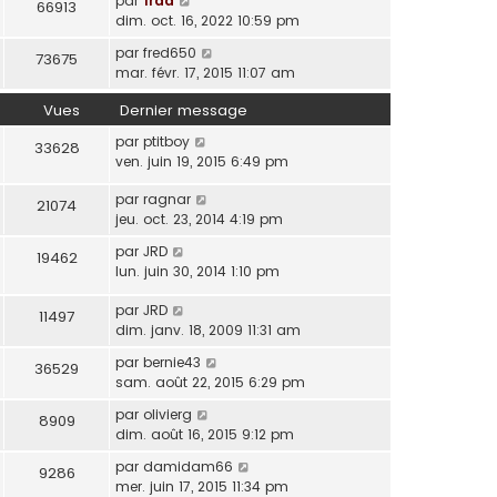
par
frdd
66913
dim. oct. 16, 2022 10:59 pm
par
fred650
73675
mar. févr. 17, 2015 11:07 am
Vues
Dernier message
par
ptitboy
33628
ven. juin 19, 2015 6:49 pm
par
ragnar
21074
jeu. oct. 23, 2014 4:19 pm
par
JRD
19462
lun. juin 30, 2014 1:10 pm
par
JRD
11497
dim. janv. 18, 2009 11:31 am
par
bernie43
36529
sam. août 22, 2015 6:29 pm
par
olivierg
8909
dim. août 16, 2015 9:12 pm
par
damidam66
9286
mer. juin 17, 2015 11:34 pm