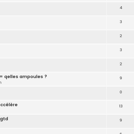
4
3
2
3
2
 = qelles ampoules ?
9
m
0
accélère
13
 gtd
9