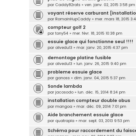
par
Caddy82rats
»
ven. janv. 02, 2015 3:58 pm
voyant réserve carburant [installati
par
RomainHupCaddy
»
mer. mars 18, 2015 3
compteur golf 2
par
tony54
»
mer. févr. 18, 2015 10:38 pm
essuie glace qui fonctionne seul !!!!
par
olivedu13
»
mar. janv. 20, 2015 4:37 pm
demontage platine fusible
par
olivedu13
»
lun. janv. 26, 2015 9:40 pm
probleme essuie glace
par
ganoss
»
dim. janv. 04, 2015 5:37 pm
Sonde lambda
par
jacosodo
»
lun. déc. 15, 2014 8:24 pm
installation compteur double obus
par
mangoa
»
mar. déc. 09, 2014 7:01 pm
Aide branchement essuie glace
par
quatrapla
»
mar. sept. 03, 2013 9:53 pm
Schéma pour raccordement du faisce