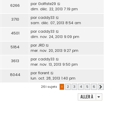
par
Golfiste29
6266
dim. déc. 22, 2013 7:19 pm
par
caddy33
3710
sam. déc. 07, 2013 8:54 am
par
caddy33
4501
dim. nov. 24, 2013 9:09 pm
par
JRD
5184
mer. nov. 20, 2013 9:27 pm
par
caddy33
3613
mer. nov. 13, 2013 9:50 pm
par
florent
8044
lun. oct. 28, 2013 1:40 pm
261 sujets
1
2
3
4
5
6
Suivante
Aller à