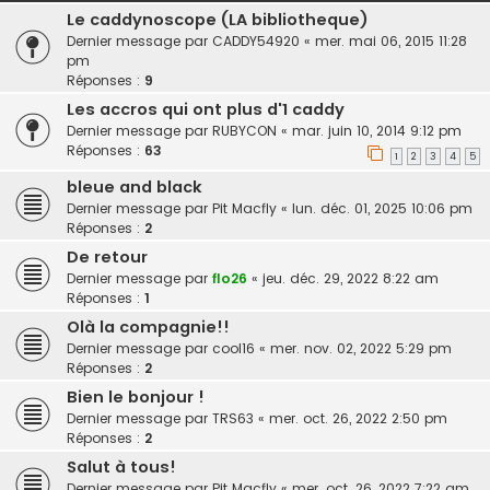
Le caddynoscope (LA bibliotheque)
Dernier message par
CADDY54920
«
mer. mai 06, 2015 11:28
pm
Réponses :
9
Les accros qui ont plus d'1 caddy
Dernier message par
RUBYCON
«
mar. juin 10, 2014 9:12 pm
Réponses :
63
1
2
3
4
5
bleue and black
Dernier message par
Pit Macfly
«
lun. déc. 01, 2025 10:06 pm
Réponses :
2
De retour
Dernier message par
flo26
«
jeu. déc. 29, 2022 8:22 am
Réponses :
1
Olà la compagnie!!
Dernier message par
cool16
«
mer. nov. 02, 2022 5:29 pm
Réponses :
2
Bien le bonjour !
Dernier message par
TRS63
«
mer. oct. 26, 2022 2:50 pm
Réponses :
2
Salut à tous!
Dernier message par
Pit Macfly
«
mer. oct. 26, 2022 7:22 am