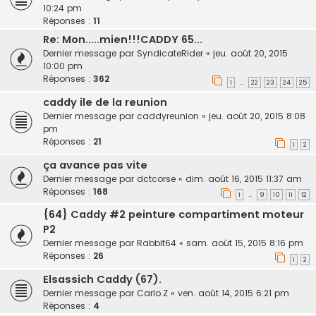
10:24 pm
Réponses :
11
Re: Mon.....mien!!!CADDY 65...
Dernier message par
SyndicateRider
«
jeu. août 20, 2015
10:00 pm
Réponses :
362
1
22
23
24
25
…
caddy ile de la reunion
Dernier message par
caddyreunion
«
jeu. août 20, 2015 8:08
pm
Réponses :
21
1
2
ça avance pas vite
Dernier message par
dctcorse
«
dim. août 16, 2015 11:37 am
Réponses :
168
1
9
10
11
12
…
{64} Caddy #2 peinture compartiment moteur
P2
Dernier message par
Rabbit64
«
sam. août 15, 2015 8:16 pm
Réponses :
26
1
2
Elsassich Caddy (67).
Dernier message par
Carlo.Z
«
ven. août 14, 2015 6:21 pm
Réponses :
4