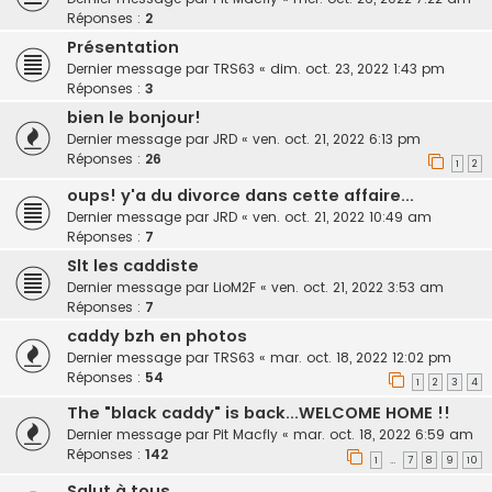
Réponses :
2
Présentation
Dernier message par
TRS63
«
dim. oct. 23, 2022 1:43 pm
Réponses :
3
bien le bonjour!
Dernier message par
JRD
«
ven. oct. 21, 2022 6:13 pm
Réponses :
26
1
2
oups! y'a du divorce dans cette affaire...
Dernier message par
JRD
«
ven. oct. 21, 2022 10:49 am
Réponses :
7
Slt les caddiste
Dernier message par
LioM2F
«
ven. oct. 21, 2022 3:53 am
Réponses :
7
caddy bzh en photos
Dernier message par
TRS63
«
mar. oct. 18, 2022 12:02 pm
Réponses :
54
1
2
3
4
The "black caddy" is back...WELCOME HOME !!
Dernier message par
Pit Macfly
«
mar. oct. 18, 2022 6:59 am
Réponses :
142
1
7
8
9
10
…
Salut à tous