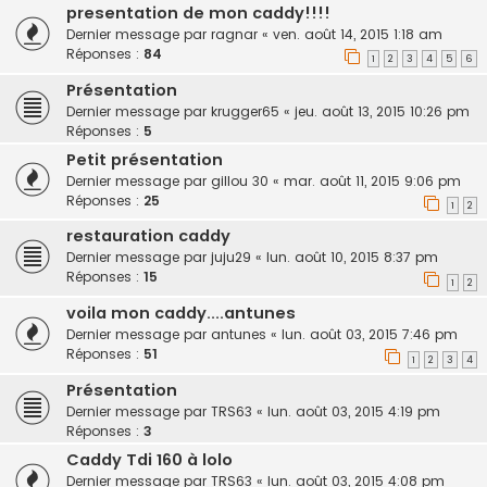
presentation de mon caddy!!!!
Dernier message par
ragnar
«
ven. août 14, 2015 1:18 am
Réponses :
84
1
2
3
4
5
6
Présentation
Dernier message par
krugger65
«
jeu. août 13, 2015 10:26 pm
Réponses :
5
Petit présentation
Dernier message par
gillou 30
«
mar. août 11, 2015 9:06 pm
Réponses :
25
1
2
restauration caddy
Dernier message par
juju29
«
lun. août 10, 2015 8:37 pm
Réponses :
15
1
2
voila mon caddy....antunes
Dernier message par
antunes
«
lun. août 03, 2015 7:46 pm
Réponses :
51
1
2
3
4
Présentation
Dernier message par
TRS63
«
lun. août 03, 2015 4:19 pm
Réponses :
3
Caddy Tdi 160 à lolo
Dernier message par
TRS63
«
lun. août 03, 2015 4:08 pm