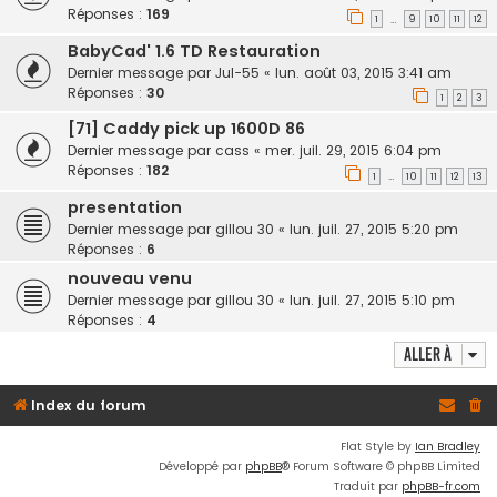
Réponses :
169
1
9
10
11
12
…
BabyCad' 1.6 TD Restauration
Dernier message par
Jul-55
«
lun. août 03, 2015 3:41 am
Réponses :
30
1
2
3
[71] Caddy pick up 1600D 86
Dernier message par
cass
«
mer. juil. 29, 2015 6:04 pm
Réponses :
182
1
10
11
12
13
…
presentation
Dernier message par
gillou 30
«
lun. juil. 27, 2015 5:20 pm
Réponses :
6
nouveau venu
Dernier message par
gillou 30
«
lun. juil. 27, 2015 5:10 pm
Réponses :
4
Aller à
Index du forum
Flat Style by
Ian Bradley
Développé par
phpBB
® Forum Software © phpBB Limited
Traduit par
phpBB-fr.com