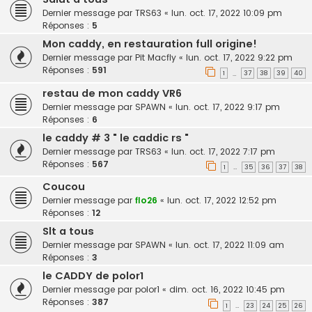
Dernier message par
TRS63
«
lun. oct. 17, 2022 10:09 pm
Réponses :
5
Mon caddy, en restauration full origine!
Dernier message par
Pit Macfly
«
lun. oct. 17, 2022 9:22 pm
Réponses :
591
1
37
38
39
40
…
restau de mon caddy VR6
Dernier message par
SPAWN
«
lun. oct. 17, 2022 9:17 pm
Réponses :
6
le caddy # 3 " le caddic rs "
Dernier message par
TRS63
«
lun. oct. 17, 2022 7:17 pm
Réponses :
567
1
35
36
37
38
…
Coucou
Dernier message par
flo26
«
lun. oct. 17, 2022 12:52 pm
Réponses :
12
Slt a tous
Dernier message par
SPAWN
«
lun. oct. 17, 2022 11:09 am
Réponses :
3
le CADDY de polor1
Dernier message par
polor1
«
dim. oct. 16, 2022 10:45 pm
Réponses :
387
1
23
24
25
26
…