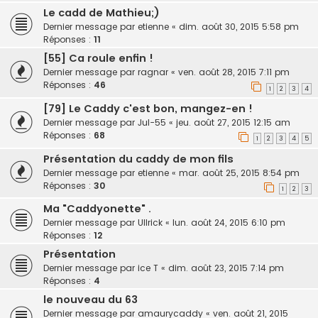
Le cadd de Mathieu;)
Dernier message par
etienne
«
dim. août 30, 2015 5:58 pm
Réponses :
11
[55] Ca roule enfin !
Dernier message par
ragnar
«
ven. août 28, 2015 7:11 pm
Réponses :
46
1
2
3
4
[79] Le Caddy c'est bon, mangez-en !
Dernier message par
Jul-55
«
jeu. août 27, 2015 12:15 am
Réponses :
68
1
2
3
4
5
Présentation du caddy de mon fils
Dernier message par
etienne
«
mar. août 25, 2015 8:54 pm
Réponses :
30
1
2
3
Ma "Caddyonette" .
Dernier message par
Ullrick
«
lun. août 24, 2015 6:10 pm
Réponses :
12
Présentation
Dernier message par
ice T
«
dim. août 23, 2015 7:14 pm
Réponses :
4
le nouveau du 63
Dernier message par
amaurycaddy
«
ven. août 21, 2015