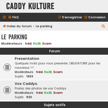
Caddy Kulture
FAQ
S’enregistrer
Connexion
R
Index du forum
Le parking
e
Le parking
c
Modérateurs :
frdd
,
flo26
,
Scam
h
e
Forum
r
Presentation
Quelques mots pour vous presenter, OBLIGATOIRE pour les
c
nouveaux !!!
h
Modérateurs :
frdd
,
flo26
,
Scam
e
Sujets :
1663
r
Vos Caddys.
Postez des photos de vos Caddys
Modérateurs :
frdd
,
flo26
,
Scam
Sujets :
820
Sujets actifs