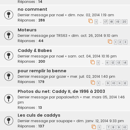
Réponses :
14
no comment
Dernier message par
noel
«
dim. nov. 02, 2014 1:19 am
Réponses :
286
1
17
18
19
20
…
Moteurs
Dernier message par
TRS63
«
dim. oct. 26, 2014 9:10 am
Réponses :
44
1
2
3
Caddy & Babes
Dernier message par
noel
«
sam. oct. 04, 2014 10:16 pm
Réponses :
200
1
11
12
13
14
…
pour remplir la benne
Dernier message par
gozer
«
mer. juil. 02, 2014 1:40 pm
Réponses :
179
1
9
10
11
12
…
Photos du net: Caddy II, de 1996 à 2003
Dernier message par
papalowitch
«
mer. mars 05, 2014 1:46
pm
Réponses :
13
Les culs de caddys
Dernier message par
soupape
«
dim. janv. 12, 2014 9:33 pm
Réponses :
137
1
7
8
9
10
…