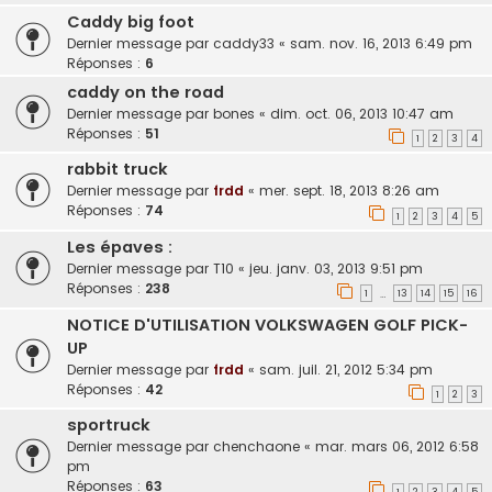
Caddy big foot
Dernier message par
caddy33
«
sam. nov. 16, 2013 6:49 pm
Réponses :
6
caddy on the road
Dernier message par
bones
«
dim. oct. 06, 2013 10:47 am
Réponses :
51
1
2
3
4
rabbit truck
Dernier message par
frdd
«
mer. sept. 18, 2013 8:26 am
Réponses :
74
1
2
3
4
5
Les épaves :
Dernier message par
T10
«
jeu. janv. 03, 2013 9:51 pm
Réponses :
238
1
13
14
15
16
…
NOTICE D'UTILISATION VOLKSWAGEN GOLF PICK-
UP
Dernier message par
frdd
«
sam. juil. 21, 2012 5:34 pm
Réponses :
42
1
2
3
sportruck
Dernier message par
chenchaone
«
mar. mars 06, 2012 6:58
pm
Réponses :
63
1
2
3
4
5