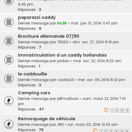
9:45 pm
Réponses :
3
paparazzi caddy
Dernier message par
flo26
«
mar. juin 10, 2014 11:47 pm
Réponses :
6
Brochure allemande 07/90
Dernier message par
TRS63
«
dim. avr. 27, 2014 8:19 pm
Réponses :
7
Immatriculation d un caddy hollandais
Dernier message par
jordan
«
mar. avr. 22, 2014 8:03 am
Réponses :
1
le caddouille
Dernier message par
caddy33
«
mer. avr. 09, 2014 8:32 pm
Réponses :
3
Camping cars
Dernier message par
jeffmultivan
«
sam. mars 22, 2014 7:51
pm
Réponses :
47
1
2
3
4
Remorquage de véhicule
Dernier message par
JRD
«
lun. mars 03, 2014 12:43 am
Réponses :
75
1
2
3
4
5
6