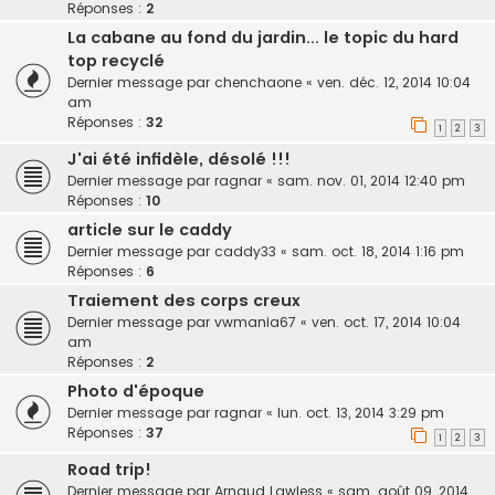
Réponses :
2
La cabane au fond du jardin... le topic du hard
top recyclé
Dernier message par
chenchaone
«
ven. déc. 12, 2014 10:04
am
Réponses :
32
1
2
3
J'ai été infidèle, désolé !!!
Dernier message par
ragnar
«
sam. nov. 01, 2014 12:40 pm
Réponses :
10
article sur le caddy
Dernier message par
caddy33
«
sam. oct. 18, 2014 1:16 pm
Réponses :
6
Traiement des corps creux
Dernier message par
vwmania67
«
ven. oct. 17, 2014 10:04
am
Réponses :
2
Photo d'époque
Dernier message par
ragnar
«
lun. oct. 13, 2014 3:29 pm
Réponses :
37
1
2
3
Road trip!
Dernier message par
Arnaud Lawless
«
sam. août 09, 2014