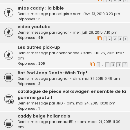
Infos caddy : la bible
Dernier message par
oeilgris
«
sam. févr. 13, 2010 3:23 pm
Réponses :
6
video youtube
Dernier message par
ragnar
«
mer. juil. 29, 2015 7:10 pm
Réponses :
69
1
2
3
4
5
Les autres pick-up
Dernier message par
chenchaone
«
sam. juil. 25, 2015 12:07
am
Réponses :
206
1
11
12
13
14
…
Rat Rod Jeep Death-Wish Trip!
Dernier message par
ragnar
«
dim. mai 31, 2015 9:48 am
Réponses :
3
catalogue de piece volkswagen ensemble de la
gamme gratuit
Dernier message par
JRD
«
dim. mai 24, 2015 10:38 pm
Réponses :
1
caddy belge hollandais
Dernier message par
arnaud51
«
sam. mars 21, 2015 11:09
pm