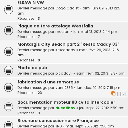
ELSAWIN VW
Dernier message par
Gogo Gadjet
«
dim. juin 09, 2013 12:51
am
Réponses :
3
Plaque de tare attelage Westfalia
Dernier message par
moclan
«
lun. mai 13, 2013 2:44 pm
Réponses :
7
Montargis City Beach part 2 "Resto Caddy 83"
Dernier message par
Kekecaddy
«
mar. févr. 26, 2013 12:18
am
Réponses :
9
Photo de pub
Dernier message par
picaddyli
«
sam. févr. 02, 2013 12:37 pm
fabrication d une remorque
Dernier message par
yann2335
«
lun. déc. 10, 2012 7:18 pm
Réponses :
23
1
2
documentation moteur 80 cv td intercooler
Dernier message par
ducatiboy
«
jeu. sept. 27, 2012 2:59 pm
Réponses :
3
Brochure concessionnaire Française
Dernier message par
JRD
«
mar. sept. 25, 2012 7:56 am