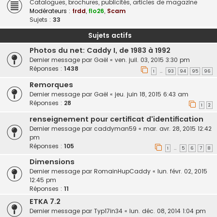
Catalogues, brochures, publicités, articles de magazine
Modérateurs :
frdd
,
flo26
,
Scam
Sujets :
33
Sujets actifs
Photos du net: Caddy I, de 1983 à 1992
Dernier message par
Gaël
«
ven. juil. 03, 2015 3:30 pm
Réponses :
1438
1
93
94
95
96
…
Remorques
Dernier message par
Gaël
«
jeu. juin 18, 2015 6:43 am
Réponses :
28
1
2
renseignement pour certificat d'identification
Dernier message par
caddyman59
«
mar. avr. 28, 2015 12:42
pm
Réponses :
105
1
5
6
7
8
…
Dimensions
Dernier message par
RomainHupCaddy
«
lun. févr. 02, 2015
12:45 pm
Réponses :
11
ETKA 7.2
Dernier message par
Typ17in34
«
lun. déc. 08, 2014 1:04 pm