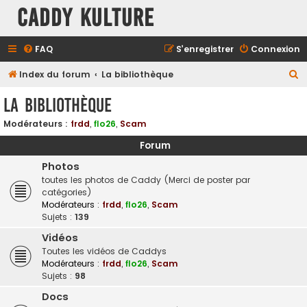
Caddy Kulture
FAQ
S’enregistrer
Connexion
R
Index du forum
La bibliothèque
e
La bibliothèque
c
Modérateurs :
frdd
,
flo26
,
Scam
h
e
Forum
r
Photos
toutes les photos de Caddy (Merci de poster par
c
catégories)
h
Modérateurs :
frdd
,
flo26
,
Scam
e
Sujets :
139
r
Vidéos
Toutes les vidéos de Caddys
Modérateurs :
frdd
,
flo26
,
Scam
Sujets :
98
Docs