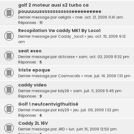
golf 2 moteur ausi s2 turbo ca
pouuuuusssssssssssseeeeeeeeee
Dernier message par
oeilgris
«
mer. oct. 21, 2009 11:41 am
Réponses :
11
Recopilation Vw caddy MK1 By Loco1
Dernier message par
Caddy_loco1
«
jeu. oct. 15, 2009 9:12
am
seat exeo
Dernier message par
dctcorse
«
sam. oct. 03, 2009 8:32 pm
Réponses :
5
triste epoque
Dernier message par
Cosmocats
«
mar. juil. 14, 2009 1:10 pm
caddy video
Dernier message par
kdy29
«
sam. juil. 11, 2009 5:45 pm
Réponses :
9
Golf 1 neufcentvigthuitisé
Dernier message par
kdy29
«
jeu. juil. 09, 2009 1:32 pm
Réponses :
6
Caddy 2L 16V
Dernier message par
JRD
«
lun. juin 15, 2009 12:50 pm