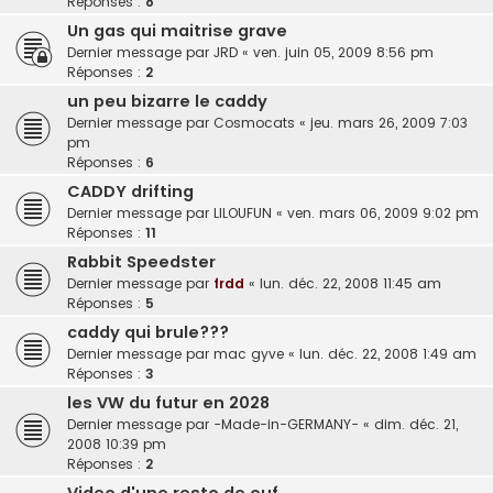
Réponses :
8
Un gas qui maitrise grave
Dernier message par
JRD
«
ven. juin 05, 2009 8:56 pm
Réponses :
2
un peu bizarre le caddy
Dernier message par
Cosmocats
«
jeu. mars 26, 2009 7:03
pm
Réponses :
6
CADDY drifting
Dernier message par
LILOUFUN
«
ven. mars 06, 2009 9:02 pm
Réponses :
11
Rabbit Speedster
Dernier message par
frdd
«
lun. déc. 22, 2008 11:45 am
Réponses :
5
caddy qui brule???
Dernier message par
mac gyve
«
lun. déc. 22, 2008 1:49 am
Réponses :
3
les VW du futur en 2028
Dernier message par
-Made-in-GERMANY-
«
dim. déc. 21,
2008 10:39 pm
Réponses :
2
Video d'une resto de ouf