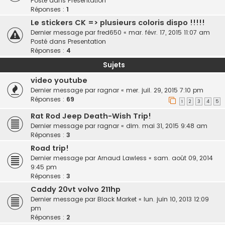
Posté dans
Presentation
Réponses :
1
Le stickers CK => plusieurs coloris dispo !!!!!
Dernier message par
fred650
«
mar. févr. 17, 2015 11:07 am
Posté dans
Presentation
Réponses :
4
Sujets
video youtube
Dernier message par
ragnar
«
mer. juil. 29, 2015 7:10 pm
Réponses :
69
1
2
3
4
5
Rat Rod Jeep Death-Wish Trip!
Dernier message par
ragnar
«
dim. mai 31, 2015 9:48 am
Réponses :
3
Road trip!
Dernier message par
Arnaud Lawless
«
sam. août 09, 2014
9:45 pm
Réponses :
3
Caddy 20vt volvo 211hp
Dernier message par
Black Market
«
lun. juin 10, 2013 12:09
pm
Réponses :
2