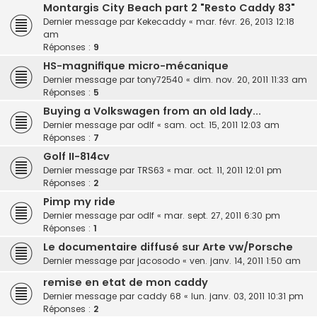
Montargis City Beach part 2 "Resto Caddy 83"
Dernier message par
Kekecaddy
«
mar. févr. 26, 2013 12:18
am
Réponses :
9
HS-magnifique micro-mécanique
Dernier message par
tony72540
«
dim. nov. 20, 2011 11:33 am
Réponses :
5
Buying a Volkswagen from an old lady...
Dernier message par
odlf
«
sam. oct. 15, 2011 12:03 am
Réponses :
7
Golf II-814cv
Dernier message par
TRS63
«
mar. oct. 11, 2011 12:01 pm
Réponses :
2
Pimp my ride
Dernier message par
odlf
«
mar. sept. 27, 2011 6:30 pm
Réponses :
1
Le documentaire diffusé sur Arte vw/Porsche
Dernier message par
jacosodo
«
ven. janv. 14, 2011 1:50 am
remise en etat de mon caddy
Dernier message par
caddy 68
«
lun. janv. 03, 2011 10:31 pm
Réponses :
2