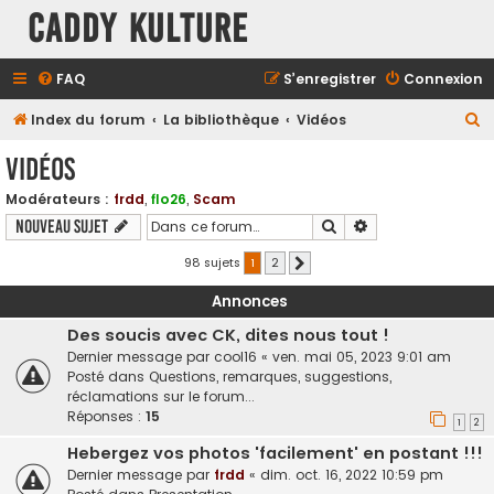
Caddy Kulture
FAQ
S’enregistrer
Connexion
R
Index du forum
La bibliothèque
Vidéos
e
Vidéos
c
Modérateurs :
frdd
,
flo26
,
Scam
h
Rechercher
Recherche avancé
Nouveau sujet
e
r
98 sujets
1
2
Suivante
c
Annonces
h
Des soucis avec CK, dites nous tout !
e
Dernier message par
cool16
«
ven. mai 05, 2023 9:01 am
r
Posté dans
Questions, remarques, suggestions,
réclamations sur le forum...
Réponses :
15
1
2
Hebergez vos photos 'facilement' en postant !!!
Dernier message par
frdd
«
dim. oct. 16, 2022 10:59 pm