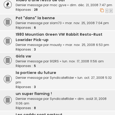
Dernier message par
mac gyve
«
dim. déc. 21, 2008 7:47 pm
Réponses :
28
1
2
Pot "dans" la benne
Dernier message par
slam73
«
mar. nov. 25, 2008 7:04 pm
Réponses :
6
1980 Mountian Green VW Rabbit Resto-Rust
Lowrider Pick-up
Dernier message par
mousty
«
mar. nov. 25, 2008 6:53 pm
Réponses :
3
Girls vw
Dernier message par
912RS
«
lun. nov. 17, 2008 11:56 am
Réponses :
5
la portiere du future
Dernier message par
SyndicateRider
«
lun. oct. 27, 2008 5:32
pm
Réponses :
3
un super flaming !
Dernier message par
SyndicateRider
«
dim. août 31, 2008
11:06 am
Réponses :
8
Les caddy sont partout