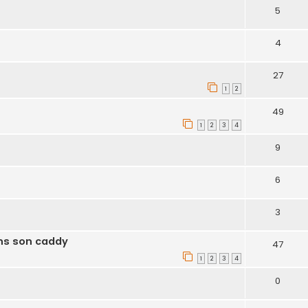
5
4
27
1
2
49
1
2
3
4
9
6
3
s son caddy
47
1
2
3
4
0