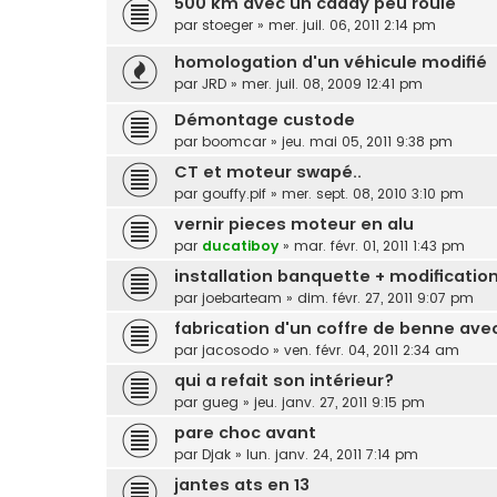
500 km avec un caddy peu roulé
par
stoeger
»
mer. juil. 06, 2011 2:14 pm
homologation d'un véhicule modifié
par
JRD
»
mer. juil. 08, 2009 12:41 pm
Démontage custode
par
boomcar
»
jeu. mai 05, 2011 9:38 pm
CT et moteur swapé..
par
gouffy.pif
»
mer. sept. 08, 2010 3:10 pm
vernir pieces moteur en alu
par
ducatiboy
»
mar. févr. 01, 2011 1:43 pm
installation banquette + modification
par
joebarteam
»
dim. févr. 27, 2011 9:07 pm
fabrication d'un coffre de benne av
par
jacosodo
»
ven. févr. 04, 2011 2:34 am
qui a refait son intérieur?
par
gueg
»
jeu. janv. 27, 2011 9:15 pm
pare choc avant
par
Djak
»
lun. janv. 24, 2011 7:14 pm
jantes ats en 13