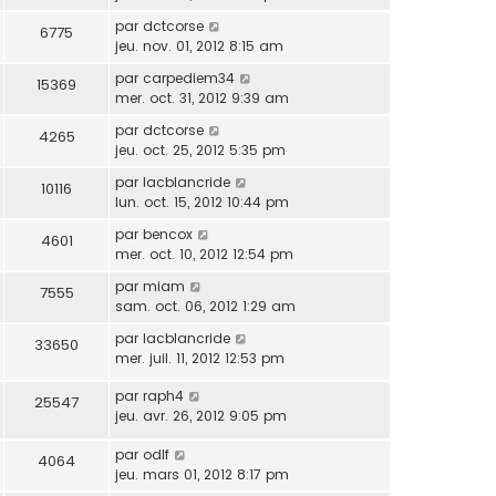
par
dctcorse
6775
jeu. nov. 01, 2012 8:15 am
par
carpediem34
15369
mer. oct. 31, 2012 9:39 am
par
dctcorse
4265
jeu. oct. 25, 2012 5:35 pm
par
lacblancride
10116
lun. oct. 15, 2012 10:44 pm
par
bencox
4601
mer. oct. 10, 2012 12:54 pm
par
miam
7555
sam. oct. 06, 2012 1:29 am
par
lacblancride
33650
mer. juil. 11, 2012 12:53 pm
par
raph4
25547
jeu. avr. 26, 2012 9:05 pm
par
odlf
4064
jeu. mars 01, 2012 8:17 pm