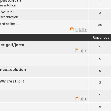
postant !!!
1
resentation
po !!!!!
4
Presentation
trolés ...
35
1
2
3
Réponses
t golf/jetta
21
1
2
5
nce...solution
0
W c'est ici !
2
21
1
2
9