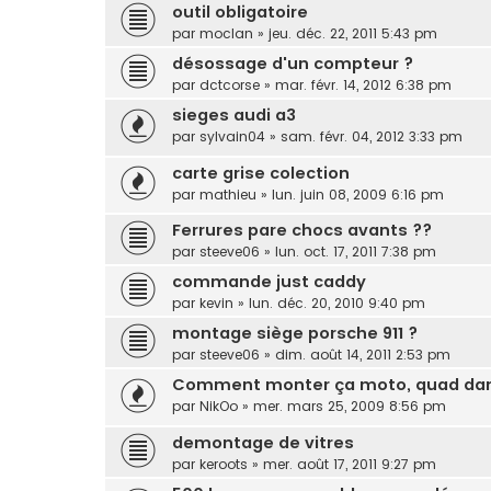
outil obligatoire
par
moclan
»
jeu. déc. 22, 2011 5:43 pm
désossage d'un compteur ?
par
dctcorse
»
mar. févr. 14, 2012 6:38 pm
sieges audi a3
par
sylvain04
»
sam. févr. 04, 2012 3:33 pm
carte grise colection
par
mathieu
»
lun. juin 08, 2009 6:16 pm
Ferrures pare chocs avants ??
par
steeve06
»
lun. oct. 17, 2011 7:38 pm
commande just caddy
par
kevin
»
lun. déc. 20, 2010 9:40 pm
montage siège porsche 911 ?
par
steeve06
»
dim. août 14, 2011 2:53 pm
Comment monter ça moto, quad dan
par
NikOo
»
mer. mars 25, 2009 8:56 pm
demontage de vitres
par
keroots
»
mer. août 17, 2011 9:27 pm