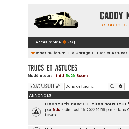
Caddy 
Le forum fr
Accès rapide
FAQ
Index du forum
Le Garage
Trucs et Astuces
Trucs et Astuces
Modérateurs :
frdd
,
flo26
,
Scam
Recherc
Rec
Nouveau sujet
ANNONCES
Des soucis avec CK, dites nous tout 
par
frdd
»
dim. oct. 16, 2022 10:56 pm
» dans
Q
forum...