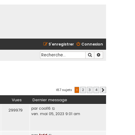
S’enregistrer
Connexion
Rechercher
Recherche avancé
187 sujets
1
2
3
4
Suivante
Vues
Dernier message
par
cool16
299979
ven. mai 05, 2023 9:01 am