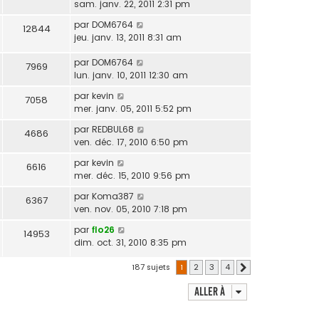
sam. janv. 22, 2011 2:31 pm
par
DOM6764
12844
jeu. janv. 13, 2011 8:31 am
par
DOM6764
7969
lun. janv. 10, 2011 12:30 am
par
kevin
7058
mer. janv. 05, 2011 5:52 pm
par
REDBUL68
4686
ven. déc. 17, 2010 6:50 pm
par
kevin
6616
mer. déc. 15, 2010 9:56 pm
par
Koma387
6367
ven. nov. 05, 2010 7:18 pm
par
flo26
14953
dim. oct. 31, 2010 8:35 pm
187 sujets
1
2
3
4
Suivante
Aller à