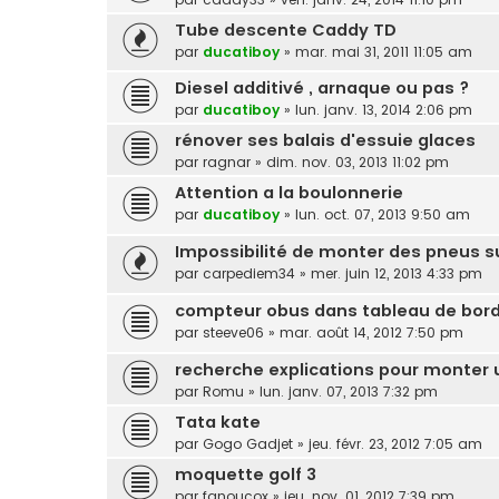
Tube descente Caddy TD
par
ducatiboy
»
mar. mai 31, 2011 11:05 am
Diesel additivé , arnaque ou pas ?
par
ducatiboy
»
lun. janv. 13, 2014 2:06 pm
rénover ses balais d'essuie glaces
par
ragnar
»
dim. nov. 03, 2013 11:02 pm
Attention a la boulonnerie
par
ducatiboy
»
lun. oct. 07, 2013 9:50 am
Impossibilité de monter des pneus su
par
carpediem34
»
mer. juin 12, 2013 4:33 pm
compteur obus dans tableau de bord
par
steeve06
»
mar. août 14, 2012 7:50 pm
recherche explications pour monter 
par
Romu
»
lun. janv. 07, 2013 7:32 pm
Tata kate
par
Gogo Gadjet
»
jeu. févr. 23, 2012 7:05 am
moquette golf 3
par
fanoucox
»
jeu. nov. 01, 2012 7:39 pm