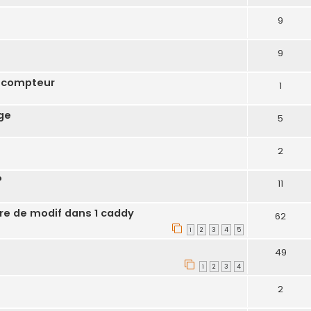
9
9
e compteur
1
ge
5
2
?
11
re de modif dans 1 caddy
62
1
2
3
4
5
49
1
2
3
4
2