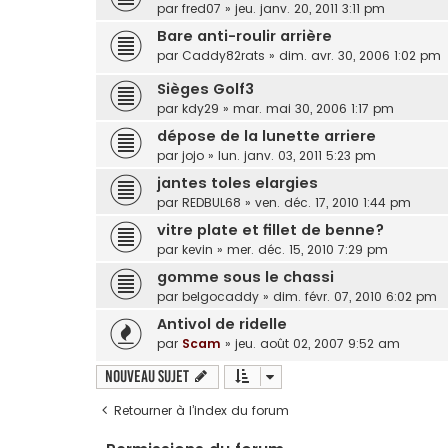
par
fred07
»
jeu. janv. 20, 2011 3:11 pm
Bare anti-roulir arrière
par
Caddy82rats
»
dim. avr. 30, 2006 1:02 pm
Sièges Golf3
par
kdy29
»
mar. mai 30, 2006 1:17 pm
dépose de la lunette arriere
par
jojo
»
lun. janv. 03, 2011 5:23 pm
jantes toles elargies
par
REDBUL68
»
ven. déc. 17, 2010 1:44 pm
vitre plate et fillet de benne?
par
kevin
»
mer. déc. 15, 2010 7:29 pm
gomme sous le chassi
par
belgocaddy
»
dim. févr. 07, 2010 6:02 pm
Antivol de ridelle
par
Scam
»
jeu. août 02, 2007 9:52 am
Nouveau sujet
Retourner à l’index du forum