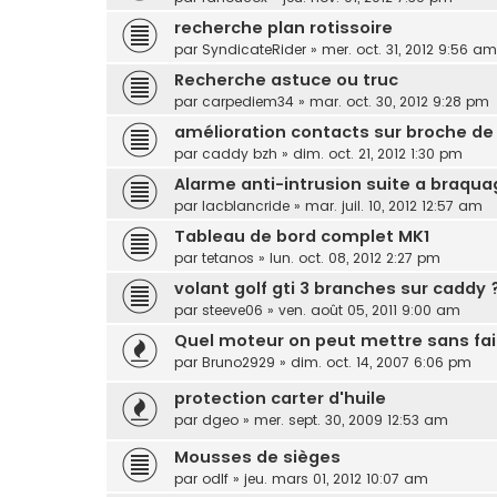
recherche plan rotissoire
par
SyndicateRider
»
mer. oct. 31, 2012 9:56 am
Recherche astuce ou truc
par
carpediem34
»
mar. oct. 30, 2012 9:28 pm
amélioration contacts sur broche d
par
caddy bzh
»
dim. oct. 21, 2012 1:30 pm
Alarme anti-intrusion suite a braqua
par
lacblancride
»
mar. juil. 10, 2012 12:57 am
Tableau de bord complet MK1
par
tetanos
»
lun. oct. 08, 2012 2:27 pm
volant golf gti 3 branches sur caddy 
par
steeve06
»
ven. août 05, 2011 9:00 am
Quel moteur on peut mettre sans fai
par
Bruno2929
»
dim. oct. 14, 2007 6:06 pm
protection carter d'huile
par
dgeo
»
mer. sept. 30, 2009 12:53 am
Mousses de sièges
par
odlf
»
jeu. mars 01, 2012 10:07 am