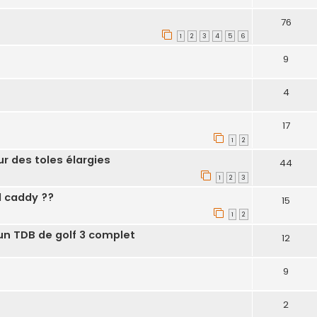
76
1
2
3
4
5
6
9
4
17
1
2
r des toles élargies
44
1
2
3
 caddy ??
15
1
2
un TDB de golf 3 complet
12
9
2