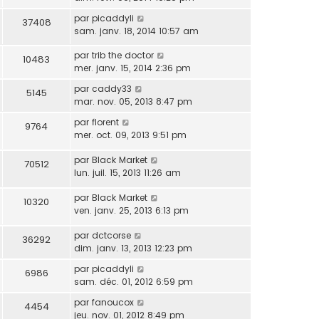
par
picaddyli
37408
sam. janv. 18, 2014 10:57 am
par
trib the doctor
10483
mer. janv. 15, 2014 2:36 pm
par
caddy33
5145
mar. nov. 05, 2013 8:47 pm
par
florent
9764
mer. oct. 09, 2013 9:51 pm
par
Black Market
70512
lun. juil. 15, 2013 11:26 am
par
Black Market
10320
ven. janv. 25, 2013 6:13 pm
par
dctcorse
36292
dim. janv. 13, 2013 12:23 pm
par
picaddyli
6986
sam. déc. 01, 2012 6:59 pm
par
fanoucox
4454
jeu. nov. 01, 2012 8:49 pm