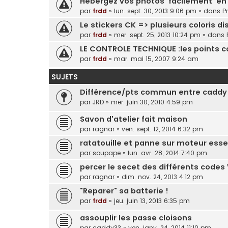
Hebergez vos photos 'facilement' en 
par
frdd
»
lun. sept. 30, 2013 9:06 pm
» dans
P
Le stickers CK => plusieurs coloris dis
par
frdd
»
mer. sept. 25, 2013 10:24 pm
» dans
LE CONTROLE TECHNIQUE :les points con
par
frdd
»
mar. mai 15, 2007 9:24 am
SUJETS
Différence/pts commun entre caddy e
par
JRD
»
mer. juin 30, 2010 4:59 pm
Savon d'atelier fait maison
par
ragnar
»
ven. sept. 12, 2014 6:32 pm
ratatouille et panne sur moteur esse
par
soupape
»
lun. avr. 28, 2014 7:40 pm
percer le secet des différents codes V
par
ragnar
»
dim. nov. 24, 2013 4:12 pm
"Reparer" sa batterie !
par
frdd
»
jeu. juin 13, 2013 6:35 pm
assouplir les passe cloisons
par
caddy33
»
ven. janv. 24, 2014 11:10 pm