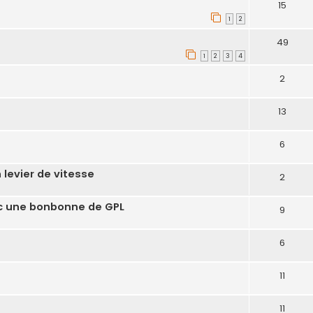
15
1
2
49
1
2
3
4
2
13
6
 levier de vitesse
2
ec une bonbonne de GPL
9
6
11
11