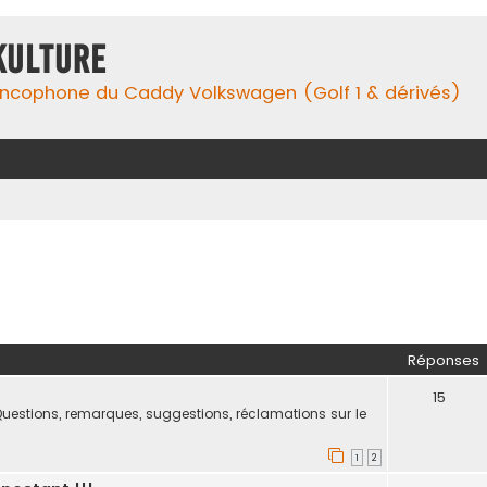
Kulture
ancophone du Caddy Volkswagen (Golf 1 & dérivés)
her
herche avancée
Réponses
!
15
uestions, remarques, suggestions, réclamations sur le
1
2