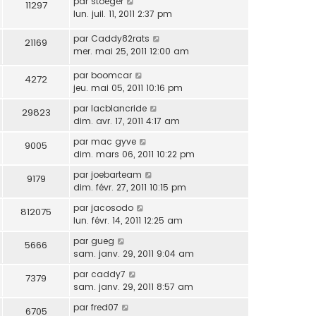
par
stoeger
11297
lun. juil. 11, 2011 2:37 pm
par
Caddy82rats
21169
mer. mai 25, 2011 12:00 am
par
boomcar
4272
jeu. mai 05, 2011 10:16 pm
par
lacblancride
29823
dim. avr. 17, 2011 4:17 am
par
mac gyve
9005
dim. mars 06, 2011 10:22 pm
par
joebarteam
9179
dim. févr. 27, 2011 10:15 pm
par
jacosodo
812075
lun. févr. 14, 2011 12:25 am
par
gueg
5666
sam. janv. 29, 2011 9:04 am
par
caddy7
7379
sam. janv. 29, 2011 8:57 am
par
fred07
6705