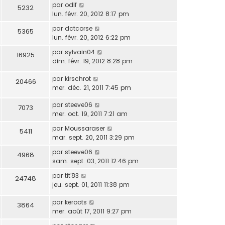
par
odlf
5232
lun. févr. 20, 2012 8:17 pm
par
dctcorse
5365
lun. févr. 20, 2012 6:22 pm
par
sylvain04
16925
dim. févr. 19, 2012 8:28 pm
par
kirschrot
20466
mer. déc. 21, 2011 7:45 pm
par
steeve06
7073
mer. oct. 19, 2011 7:21 am
par
Moussaraser
5411
mar. sept. 20, 2011 3:29 pm
par
steeve06
4968
sam. sept. 03, 2011 12:46 pm
par
tit'83
24748
jeu. sept. 01, 2011 11:38 pm
par
keroots
3864
mer. août 17, 2011 9:27 pm