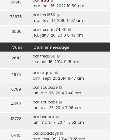
par
frdd
66913
dim. oct. 16, 2022 10:59 pm
par
fred650
73675
mar. févr. 17, 2015 11:07 am
par
freerider74140
16206
jeu. janv. 28, 2010 6:43 pm
Vues
Dernier message
par
fred650
126113
jeu. oct. 16, 2014 9:18 am
par
ragnar
4975
dim. sept. 21, 2014 9:47 am
par
soupape
6769
lun. avr. 28, 2014 7:40 pm
par
soupape
4053
lun. avr. 28, 2014 7:08 pm
par
bencox
12723
lun. mars 17, 2014 12:52 pm
par
picaddyli
6418
dim. févr. 09, 2014 10:28 pm