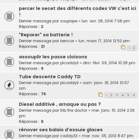
percer le secet des différents codes VW c'est ici
!
Dernier message par
soupape
«
lun. avr. 28, 2014 7:08 pm
Réponses :
2
"Reparer" sa batterie !
Dernier message par
bencox
«
lun. mars 17, 2014 12:52 pm
Réponses :
21
1
2
assouplir les passe cloisons
Dernier message par
picaddyli
«
dim. févr. 09, 2014 10:28 pm
Réponses :
9
Tube descente Caddy TD
Dernier message par
picaddyli
«
sam. janv. 18, 2014 10:57
am
Réponses :
76
1
2
3
4
5
6
Diesel additivé , arnaque ou pas ?
Dernier message par
trib the doctor
«
mer. janv. 15, 2014 2:36
pm
Réponses :
9
rénover ses balais d'essuie glaces
Dernier message par
caddy33
«
mar. nov. 05, 2013 8:47 pm