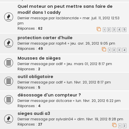
Quel moteur on peut mettre sans faire de
modif dans 1 caddy
Dernier message par
lacblancride
«
mer. juil. 11, 2012 12:53
pm
Réponses :
62
1
2
3
4
5
protection carter d'huile
Dernier message par
raph4
«
jeu. avr. 26, 2012 9:05 pm
Réponses :
49
1
2
3
4
Mousses de sièges
Dernier message par
odlf
«
jeu. mars 01, 2012 8:17 pm
Réponses :
2
outil obligatoire
Dernier message par
odlf
«
lun. févr. 20, 2012 8:17 pm
Réponses :
5
désossage d'un compteur ?
Dernier message par
dctcorse
«
lun. févr. 20, 2012 6:22 pm
Réponses :
4
sieges audi a3
Dernier message par
sylvain04
«
dim. févr. 19, 2012 8:28 pm
Réponses :
27
1
2