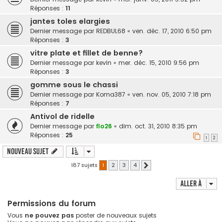
Réponses :
11
jantes toles elargies
Dernier message par
REDBUL68
«
ven. déc. 17, 2010 6:50 pm
Réponses :
3
vitre plate et fillet de benne?
Dernier message par
kevin
«
mer. déc. 15, 2010 9:56 pm
Réponses :
3
gomme sous le chassi
Dernier message par
Koma387
«
ven. nov. 05, 2010 7:18 pm
Réponses :
7
Antivol de ridelle
Dernier message par
flo26
«
dim. oct. 31, 2010 8:35 pm
Réponses :
25
1
2
Nouveau sujet
187 sujets
1
2
3
4
Suivante
Aller à
Permissions du forum
Vous
ne pouvez pas
poster de nouveaux sujets