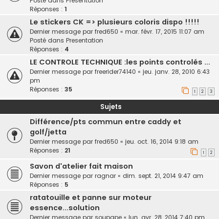
Posté dans
Presentation
Réponses :
1
Le stickers CK => plusieurs coloris dispo !!!!!
Dernier message par
fred650
«
mar. févr. 17, 2015 11:07 am
Posté dans
Presentation
Réponses :
4
LE CONTROLE TECHNIQUE :les points controlés ...
Dernier message par
freerider74140
«
jeu. janv. 28, 2010 6:43
pm
Réponses :
35
1
2
3
Sujets
Différence/pts commun entre caddy et
golf/jetta
Dernier message par
fred650
«
jeu. oct. 16, 2014 9:18 am
Réponses :
21
1
2
Savon d'atelier fait maison
Dernier message par
ragnar
«
dim. sept. 21, 2014 9:47 am
Réponses :
5
ratatouille et panne sur moteur
essence...solution
Dernier message par
soupape
«
lun. avr. 28, 2014 7:40 pm