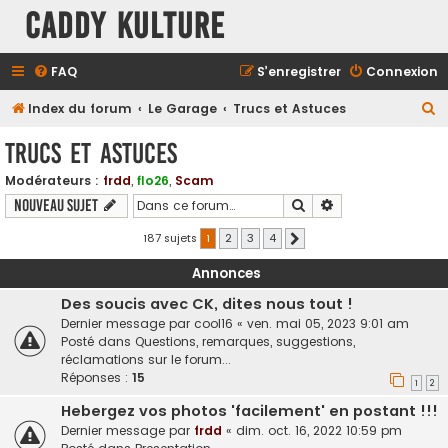
Caddy Kulture
FAQ
S’enregistrer
Connexion
R
Index du forum
Le Garage
Trucs et Astuces
e
Trucs et Astuces
c
Modérateurs :
frdd
,
flo26
,
Scam
h
Rechercher
Recherche avancé
Nouveau sujet
e
r
187 sujets
1
2
3
4
Suivante
c
Annonces
h
Des soucis avec CK, dites nous tout !
e
Dernier message par
cool16
«
ven. mai 05, 2023 9:01 am
r
Posté dans
Questions, remarques, suggestions,
réclamations sur le forum...
Réponses :
15
1
2
Hebergez vos photos 'facilement' en postant !!!
Dernier message par
frdd
«
dim. oct. 16, 2022 10:59 pm