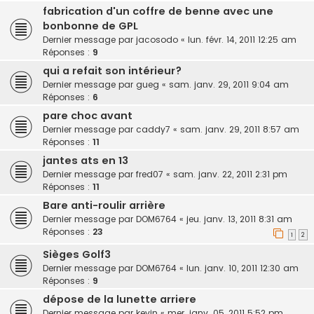
fabrication d'un coffre de benne avec une
bonbonne de GPL
Dernier message par
jacosodo
«
lun. févr. 14, 2011 12:25 am
Réponses :
9
qui a refait son intérieur?
Dernier message par
gueg
«
sam. janv. 29, 2011 9:04 am
Réponses :
6
pare choc avant
Dernier message par
caddy7
«
sam. janv. 29, 2011 8:57 am
Réponses :
11
jantes ats en 13
Dernier message par
fred07
«
sam. janv. 22, 2011 2:31 pm
Réponses :
11
Bare anti-roulir arrière
Dernier message par
DOM6764
«
jeu. janv. 13, 2011 8:31 am
Réponses :
23
1
2
Sièges Golf3
Dernier message par
DOM6764
«
lun. janv. 10, 2011 12:30 am
Réponses :
9
dépose de la lunette arriere
Dernier message par
kevin
«
mer. janv. 05, 2011 5:52 pm