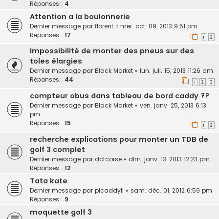
Réponses :
4
Attention a la boulonnerie
Dernier message par
florent
«
mer. oct. 09, 2013 9:51 pm
Réponses :
17
1
2
Impossibilité de monter des pneus sur des
toles élargies
Dernier message par
Black Market
«
lun. juil. 15, 2013 11:26 am
Réponses :
44
1
2
3
compteur obus dans tableau de bord caddy ??
Dernier message par
Black Market
«
ven. janv. 25, 2013 6:13
pm
Réponses :
15
1
2
recherche explications pour monter un TDB de
golf 3 complet
Dernier message par
dctcorse
«
dim. janv. 13, 2013 12:23 pm
Réponses :
12
Tata kate
Dernier message par
picaddyli
«
sam. déc. 01, 2012 6:59 pm
Réponses :
9
moquette golf 3