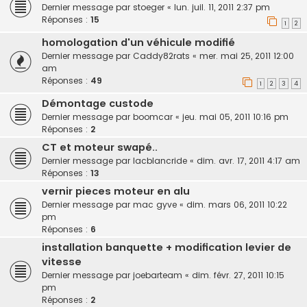
Dernier message par
stoeger
«
lun. juil. 11, 2011 2:37 pm
Réponses :
15
1
2
homologation d'un véhicule modifié
Dernier message par
Caddy82rats
«
mer. mai 25, 2011 12:00
am
Réponses :
49
1
2
3
4
Démontage custode
Dernier message par
boomcar
«
jeu. mai 05, 2011 10:16 pm
Réponses :
2
CT et moteur swapé..
Dernier message par
lacblancride
«
dim. avr. 17, 2011 4:17 am
Réponses :
13
vernir pieces moteur en alu
Dernier message par
mac gyve
«
dim. mars 06, 2011 10:22
pm
Réponses :
6
installation banquette + modification levier de
vitesse
Dernier message par
joebarteam
«
dim. févr. 27, 2011 10:15
pm
Réponses :
2