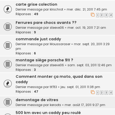
carte grise colection
Dernier message par
kirschrot
«
mer. déc. 21, 2011 7:45 pm
Réponses :
49
1
2
3
4
Ferrures pare chocs avants ??
Dernier message par
steeve06
«
mer. oct. 19, 2011 7:21 am
Réponses :
9
commande just caddy
Dernier message par
Moussaraser
«
mar. sept. 20, 2011 3:29
pm
Réponses :
6
montage siège porsche 911 ?
Dernier message par
steeve06
«
sam. sept. 03, 2011 12:46 pm
Réponses :
3
Comment monter ça moto, quad dans son
caddy
Dernier message par
tit'83
«
jeu. sept. 01, 2011 11:38 pm
Réponses :
47
1
2
3
4
demontage de vitres
Dernier message par
keroots
«
mer. août 17, 2011 9:27 pm
500 km avec un caddy peu roulé