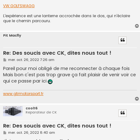
VW.GOLFSWAGG
L'expérience est une lanterne accrochée dans le dos, qui n'éclaire
que le chemin parcouru.
Pit Macfly
Re: Des soucis avec CK, dites nous tout !
M
mer. oct. 26, 2022 7:26 am
e
s
Pareil pour moi obligé de me reconnecter à chaque fois
s
Mais bon c'est pas trop grave ça fait plaisir de venir voir ce
a
g
qui ce passe par ici
e
www.gtrmotorsport.fr
cool16
Reparateur de CK
Re: Des soucis avec CK, dites nous tout !
M
mer. oct. 26, 2022 8:40 am
e