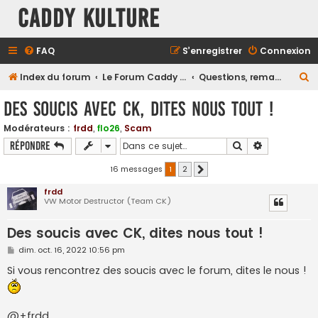
Caddy Kulture
FAQ
S’enregistrer
Connexion
R
Index du forum
Le Forum Caddy Kulture
Questions, remarques, suggestions, réclamations sur le forum...
e
Des soucis avec CK, dites nous tout !
c
Modérateurs :
frdd
,
flo26
,
Scam
h
Rechercher
Recherche a
Répondre
e
r
16 messages
1
2
Suivante
c
frdd
VW Motor Destructor (Team CK)
h
e
Des soucis avec CK, dites nous tout !
r
M
dim. oct. 16, 2022 10:56 pm
e
s
Si vous rencontrez des soucis avec le forum, dites le nous !
s
a
g
e
@+frdd