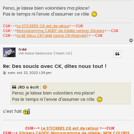
Perso, je laisse bien volontiers ma place!
Pas le temps ni l'envie d'assumer ce rôle.
CLIK-->
Le STICKERS CK est de retour
<--CLIK
CLIK-->
Monogramme CADDY de ridelle version Stickers
<--CLIK
CLIK-->
Le kit Sécu CK(gilet jaune CK+triangle)
<--CLIK
frdd
VW Motor Destructor (Team CK)
Re: Des soucis avec CK, dites nous tout !
M
sam. oct. 22, 2022 1:29 pm
e
s
s
JRD
a écrit :
a
g
Perso, je laisse bien volontiers ma place!
e
Pas le temps ni l'envie d'assumer ce rôle.
c'est fait
-----
----------
CLIK-->
Le STICKERS CK est de retour
<--CLIK
CLIK-->
Stickers CADDY-Monogramme de ridelle- NEW COLORIS