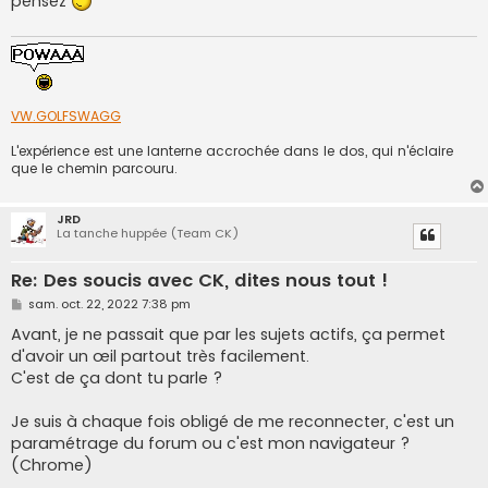
pensez
a
g
e
VW.GOLFSWAGG
L'expérience est une lanterne accrochée dans le dos, qui n'éclaire
que le chemin parcouru.
JRD
La tanche huppée (Team CK)
Re: Des soucis avec CK, dites nous tout !
M
sam. oct. 22, 2022 7:38 pm
e
s
Avant, je ne passait que par les sujets actifs, ça permet
s
d'avoir un œil partout très facilement.
a
g
C'est de ça dont tu parle ?
e
Je suis à chaque fois obligé de me reconnecter, c'est un
paramétrage du forum ou c'est mon navigateur ?
(Chrome)