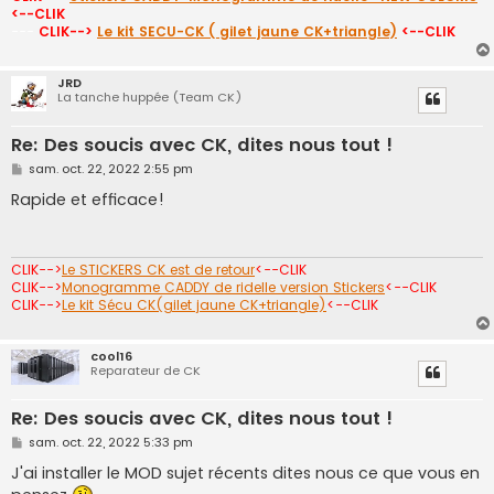
<--CLIK
---
CLIK-->
Le kit SECU-CK ( gilet jaune CK+triangle)
<--CLIK
JRD
La tanche huppée (Team CK)
Re: Des soucis avec CK, dites nous tout !
M
sam. oct. 22, 2022 2:55 pm
e
s
Rapide et efficace!
s
a
g
e
CLIK-->
Le STICKERS CK est de retour
<--CLIK
CLIK-->
Monogramme CADDY de ridelle version Stickers
<--CLIK
CLIK-->
Le kit Sécu CK(gilet jaune CK+triangle)
<--CLIK
cool16
Reparateur de CK
Re: Des soucis avec CK, dites nous tout !
M
sam. oct. 22, 2022 5:33 pm
e
s
J'ai installer le MOD sujet récents dites nous ce que vous en
s