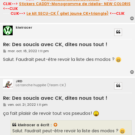
CLIK-->
Stickers CADDY-Monogramme de ridelle- NEW COLORIS
<--CLIK
---
CLIK-->
Le kit SECU-CK ( gilet jaune CK+triangle)
<--CLIK
kiwiracer
Re: Des soucis avec CK, dites nous tout !
M
mar. oct. 18, 2022 1:11 pm
e
s
Salut. Faudrait peut-être revoir la liste des modos ?
s
a
g
e
JRD
La tanche huppée (Team CK)
Re: Des soucis avec CK, dites nous tout !
M
ven. oct. 21, 2022 1:11 pm
e
s
ça fait plaisir de revoir tout vos pseudos!
s
a
g
kiwiracer
a écrit :
e
Salut. Faudrait peut-être revoir la liste des modos ?