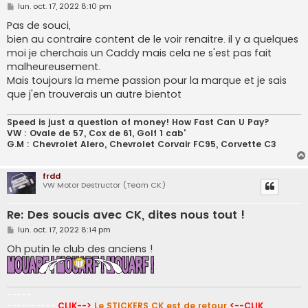
M
lun. oct. 17, 2022 8:10 pm
e
s
Pas de souci,
s
bien au contraire content de le voir renaitre. il y a quelques
a
g
moi je cherchais un Caddy mais cela ne s'est pas fait
e
malheureusement.
Mais toujours la meme passion pour la marque et je sais
que j'en trouverais un autre bientot
Speed is just a question of money! How Fast Can U Pay?
VW : Ovale de 57, Cox de 61, Golf 1 cab'
G.M : Chevrolet Alero, Chevrolet Corvair FC95, Corvette C3
frdd
VW Motor Destructor (Team CK)
Re: Des soucis avec CK, dites nous tout !
M
lun. oct. 17, 2022 8:14 pm
e
s
Oh putin le club des anciens !
s
a
g
e
-----
----------
CLIK-->
Le STICKERS CK est de retour
<--CLIK