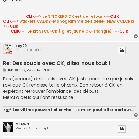
-----
----------
CLIK-->
Le STICKERS CK est de retour
<--CLIK
CLIK-->
Stickers CADDY-Monogramme de ridelle- NEW COLORIS
<--CLIK
---
CLIK-->
Le kit SECU-CK ( gilet jaune CK+triangle)
<--CLIK
kdy29
Big Foot addict
Re: Des soucis avec CK, dites nous tout !
M
lun. oct. 17, 2022 10:04 am
e
s
Pas (encore) de soucis avec CK, juste pour dire que je suis
s
ravi que CK renaisse tel le phœnix. Bon retour à CK, en
a
g
espérant retrouver l'ambiance 'des débuts'...
e
Merci à ceux qui l'ont ressuscité.
\
m
/
Les vôtres peuvent aller vite... Le mien peut aller partout...
SPAWN
Grand Schtroumpf