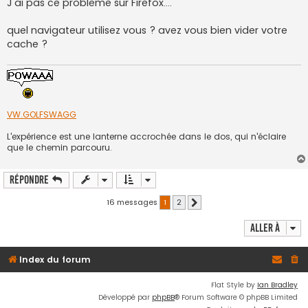
s
J'ai pas ce probleme sur Firefox....
s
a
g
quel navigateur utilisez vous ? avez vous bien vider votre
e
cache ?
VW.GOLFSWAGG
L'expérience est une lanterne accrochée dans le dos, qui n'éclaire
que le chemin parcouru.
Répondre
16 messages
1
2
Suivante
Aller à
Index du forum
Flat Style by
Ian Bradley
Développé par
phpBB
® Forum Software © phpBB Limited