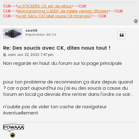
CLIK-->
Le STICKERS CK est de retour
<--CLIK
CLIK-->
Monogramme CADDY de ridelle version Stickers
<--CLIK
CLIK-->
Le kit Sécu CK(gilet jaune CK+triangle)
<--CLIK
cool16
Reparateur de CK
Re: Des soucis avec CK, dites nous tout !
M
sam. oct. 22, 2022 7:47 pm
e
s
Non regarde en haut du forum sur la page principale
s
a
g
e
pour ton probleme de reconnexion ça dure depuis quand
? car a part aujourd'hui ou j'ai eu des soucis a cause du
forum en local ça devrais être rentrer dans l'ordre ce soir...
n'oublie pas de vider ton cache de navigateur
éventuellement