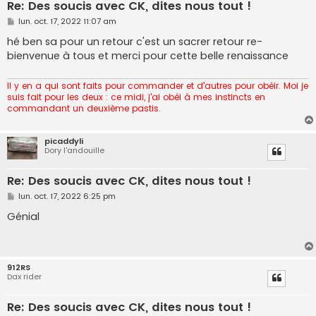
Re: Des soucis avec CK, dites nous tout !
M
lun. oct. 17, 2022 11:07 am
e
s
hé ben sa pour un retour c'est un sacrer retour re-
s
bienvenue à tous et merci pour cette belle renaissance
a
g
e
Il y en a qui sont faits pour commander et d'autres pour obéir. Moi je
suis fait pour les deux : ce midi, j'ai obéi à mes instincts en
commandant un deuxième pastis.
picaddyli
Dory l'andouille
Re: Des soucis avec CK, dites nous tout !
M
lun. oct. 17, 2022 6:25 pm
e
s
Génial
s
a
g
e
912RS
Dax rider
Re: Des soucis avec CK, dites nous tout !