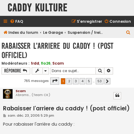
Caddy Kulture
FAQ
S’enregistrer
Connexion
R
Index du forum
Le Garage
Suspension / freinage / train roulants....
e
Rabaisser l'arriere du caddy ! (post
c
officiel)
h
e
Modérateurs :
frdd
,
flo26
,
Scam
Rechercher
Recherche a
Répondre
r
c
Page
1
sur
53
785 messages
1
2
3
4
5
…
53
Suivante
h
Scam
e
Abrams... (Team CK)
r
Rabaisser l'arriere du caddy ! (post officiel)
M
sam. déc. 23, 2006 5:29 pm
e
s
Pour rabaisser l'arrière du caddy :
s
a