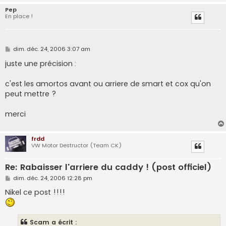
Pep
En place !
M
dim. déc. 24, 2006 3:07 am
e
s
juste une précision :
s
a
g
c'est les amortos avant ou arriere de smart et cox qu'on
e
peut mettre ?
merci
frdd
VW Motor Destructor (Team CK)
Re: Rabaisser l'arriere du caddy ! (post officiel)
M
dim. déc. 24, 2006 12:28 pm
e
s
Nikel ce post !!!!
s
a
g
e
Scam a écrit :