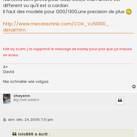
different vu qu'il est a cardan.
Il faut des modele pour 1200/1300,une precision de plus
http://www.mecatechnic.com/COX_VJ50100_ ...
detail.htm
Edit by Scam, j'ai supprimé le message de kaddy pour pas que ça induise
en erreur.
A+
David
Nie schneller wie volgas
cheyenn
Big Foot addict
M
dim. déc. 24, 2006 7:31 pm
e
s
s
loloB68 a écrit :
a