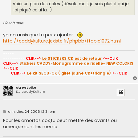
Voici un plan des cales (désolé mais je sais plus à qui je
l'ai piqué celui la...)
C'est à moa...
ya ca ausis que tu peux ajouter...
http://caddykulture.jexiste.fr/phpbb/ftopic1072.html
-----
----------
CLIK-->
Le STICKERS CK est de retour
<--CLIK
CLIK-->
Stickers CADDY-Monogramme de ridelle- NEW COLORIS
<--CLIK
---
CLIK-->
Le kit SECU-CK ( gilet jaune CK+triangle)
<--CLIK
streetbike
D.J caddyKulture
M
dim. déc. 24, 2006 12:31 pm
e
s
Pour les amortos cox,tu peut mettre des avants ou
s
arriere,se sont les meme.
a
g
e