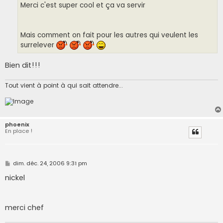
g
Merci c'est super cool et ça va servir
e
Mais comment on fait pour les autres qui veulent les
surrelever
Bien dit!!!
Tout vient à point à qui sait attendre...
phoenix
En place !
M
dim. déc. 24, 2006 9:31 pm
e
s
nickel
s
a
g
e
merci chef