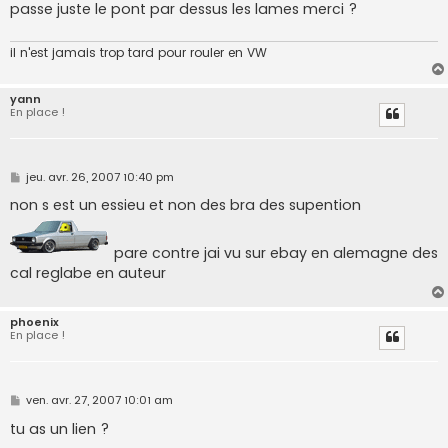
passe juste le pont par dessus les lames merci ?
a
g
e
il n'est jamais trop tard pour rouler en VW
yann
En place !
M
jeu. avr. 26, 2007 10:40 pm
e
s
non s est un essieu et non des bra des supention
s
a
g
pare contre jai vu sur ebay en alemagne des
e
cal reglabe en auteur
phoenix
En place !
M
ven. avr. 27, 2007 10:01 am
e
s
tu as un lien ?
s