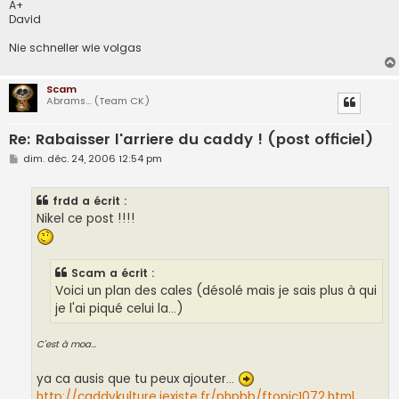
A+
David
Nie schneller wie volgas
Scam
Abrams... (Team CK)
Re: Rabaisser l'arriere du caddy ! (post officiel)
M
dim. déc. 24, 2006 12:54 pm
e
s
s
frdd a écrit :
a
g
Nikel ce post !!!!
e
Scam a écrit :
Voici un plan des cales (désolé mais je sais plus à qui
je l'ai piqué celui la...)
C'est à moa...
ya ca ausis que tu peux ajouter...
http://caddykulture.jexiste.fr/phpbb/ftopic1072.html