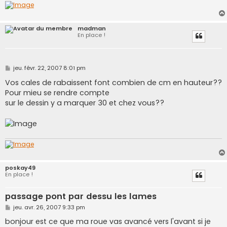
madman
En place !
M
jeu. févr. 22, 2007 8:01 pm
e
s
Vos cales de rabaissent font combien de cm en hauteur??
s
Pour mieu se rendre compte
a
g
sur le dessin y a marquer 30 et chez vous??
e
poskay49
En place !
passage pont par dessu les lames
M
jeu. avr. 26, 2007 9:33 pm
e
s
bonjour est ce que ma roue vas avancé vers l'avant si je
s