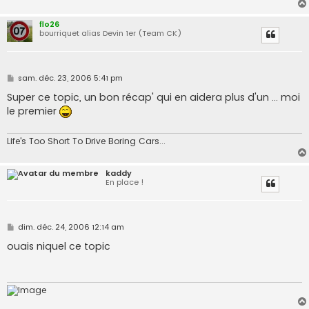
flo26
bourriquet alias Devin 1er (Team CK)
M
sam. déc. 23, 2006 5:41 pm
e
s
Super ce topic, un bon récap' qui en aidera plus d'un ... moi
s
le premier
a
g
e
Life's Too Short To Drive Boring Cars...
kaddy
En place !
M
dim. déc. 24, 2006 12:14 am
e
s
ouais niquel ce topic
s
a
g
e