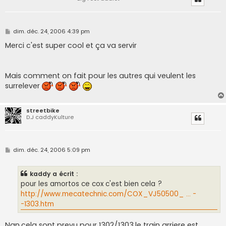
M
dim. déc. 24, 2006 4:39 pm
e
s
Merci c'est super cool et ça va servir
s
a
g
e
Mais comment on fait pour les autres qui veulent les
surrelever
streetbike
D.J caddyKulture
M
dim. déc. 24, 2006 5:09 pm
e
s
s
kaddy a écrit :
a
g
pour les amortos ce cox c'est bien cela ?
e
http://www.mecatechnic.com/COX_VJ50500_ ... -
-1303.htm
Nan,cela sont prevu pour 1302/1303,le train arriere est