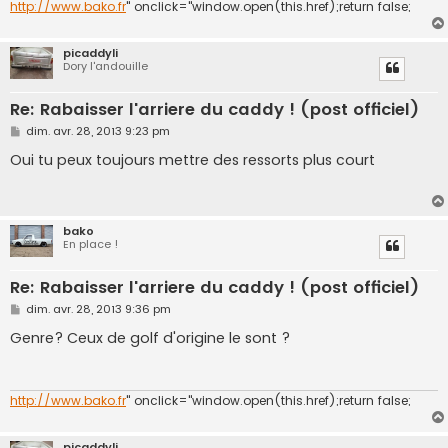
http://www.bako.fr
" onclick="window.open(this.href);return false;
picaddyli
Dory l'andouille
Re: Rabaisser l'arriere du caddy ! (post officiel)
M
dim. avr. 28, 2013 9:23 pm
e
s
Oui tu peux toujours mettre des ressorts plus court
s
a
g
e
bako
En place !
Re: Rabaisser l'arriere du caddy ! (post officiel)
M
dim. avr. 28, 2013 9:36 pm
e
s
Genre? Ceux de golf d'origine le sont ?
s
a
g
e
http://www.bako.fr
" onclick="window.open(this.href);return false;
picaddyli