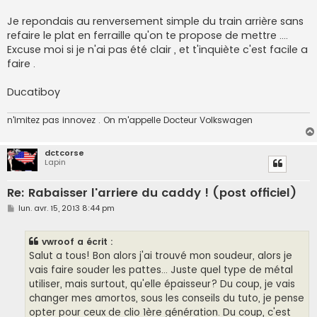
a
g
Je repondais au renversement simple du train arrière sans
e
refaire le plat en ferraille qu'on te propose de mettre ....
Excuse moi si je n'ai pas été clair , et t'inquiète c'est facile a
faire .
Ducatiboy
n'imitez pas innovez . On m'appelle Docteur Volkswagen
dctcorse
Lapin
Re: Rabaisser l'arriere du caddy ! (post officiel)
M
lun. avr. 15, 2013 8:44 pm
e
s
s
vwroof a écrit :
a
g
Salut a tous! Bon alors j'ai trouvé mon soudeur, alors je
e
vais faire souder les pattes... Juste quel type de métal
utiliser, mais surtout, qu'elle épaisseur? Du coup, je vais
changer mes amortos, sous les conseils du tuto, je pense
opter pour ceux de clio 1ère génération. Du coup, c'est