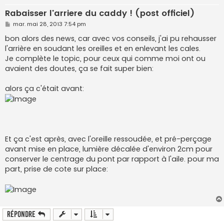
Rabaisser l'arriere du caddy ! (post officiel)
M
mar. mai 28, 2013 7:54 pm
e
s
bon alors des news, car avec vos conseils, j'ai pu rehausser
s
l'arrière en soudant les oreilles et en enlevant les cales.
a
g
Je complète le topic, pour ceux qui comme moi ont ou
e
avaient des doutes, ça se fait super bien:
alors ça c'était avant:
Et ça c'est après, avec l'oreille ressoudée, et pré-perçage
avant mise en place, lumière décalée d'environ 2cm pour
conserver le centrage du pont par rapport à l'aile. pour ma
part, prise de cote sur place:
Répondre