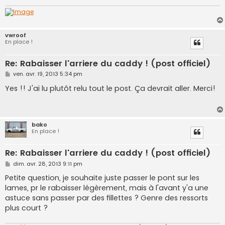
vwroof
En place !
Re: Rabaisser l'arriere du caddy ! (post officiel)
M
ven. avr. 19, 2013 5:34 pm
e
s
Yes !! J'ai lu plutôt relu tout le post. Ça devrait aller. Merci!
s
a
g
e
bako
En place !
Re: Rabaisser l'arriere du caddy ! (post officiel)
M
dim. avr. 28, 2013 9:11 pm
e
s
Petite question, je souhaite juste passer le pont sur les
s
lames, pr le rabaisser légèrement, mais à l'avant y'a une
a
g
astuce sans passer par des fillettes ? Genre des ressorts
e
plus court ?