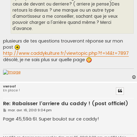
ceux de devant ou derriere? ( arriere je pense)Des
retours la dessus ? une marque ou un autre type
d'amortisseur a me conseiller, sachant que je veux
pouvoir charger a l'arrière quand même.? Merci
d'avance.
plusieurs de tes questions trouveront réponse sur mon
post
http://www.caddykulture.fr/viewtopic.php?f=14&t=7897
désolé, je ne sais plus sur quelle page
vwroof
En place !
Re: Rabaisser l'arriere du caddy ! (post officiel)
M
mar. avr. 16, 2013 9:04 pm
e
s
Page 45,59à 61. Super boulot sur ce caddy!
s
a
g
e