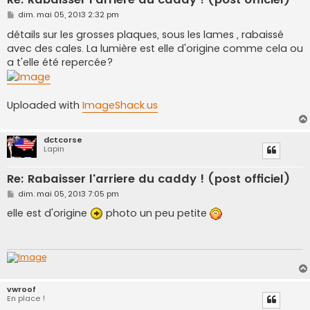
M
dim. mai 05, 2013 2:32 pm
e
s
détails sur les grosses plaques, sous les lames , rabaissé
s
avec des cales. La lumière est elle d'origine comme cela ou
a
g
a t'elle été repercée?
e
Uploaded with
ImageShack.us
dctcorse
Lapin
Re: Rabaisser l'arriere du caddy ! (post officiel)
M
dim. mai 05, 2013 7:05 pm
e
s
elle est d'origine
photo un peu petite
s
a
g
e
vwroof
En place !