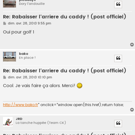
Dory l'andouille
Re: Rabaisser l'arriere du caddy ! (post officiel)
M
dim. avr. 28, 2013 9:55 pm
e
s
Oui pour golf 1
s
a
g
e
bako
En place !
Re: Rabaisser l'arriere du caddy ! (post officiel)
M
dim. avr. 28, 2013 10:10 pm
e
s
Cool. Je vais faire ça alors. Merci!
s
a
g
e
http://www.bako.fr
" onclick="window.open(this.href);return false;
JRD
La tanche huppée (Team CK)