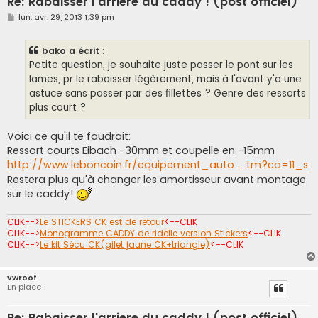
Re: Rabaisser l'arriere du caddy ! (post officiel)
M
lun. avr. 29, 2013 1:39 pm
e
s
s
bako a écrit :
a
g
Petite question, je souhaite juste passer le pont sur les
e
lames, pr le rabaisser légèrement, mais à l'avant y'a une
astuce sans passer par des fillettes ? Genre des ressorts
plus court ?
Voici ce qu'il te faudrait:
Ressort courts Eibach -30mm et coupelle en -15mm
http://www.leboncoin.fr/equipement_auto ... tm?ca=11_s
Restera plus qu'à changer les amortisseur avant montage
sur le caddy!
CLIK-->
Le STICKERS CK est de retour
<--CLIK
CLIK-->
Monogramme CADDY de ridelle version Stickers
<--CLIK
CLIK-->
Le kit Sécu CK(gilet jaune CK+triangle)
<--CLIK
vwroof
En place !
Re: Rabaisser l'arriere du caddy ! (post officiel)