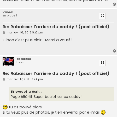
Modifié en dernier par
vwroof
le dim. mai 05, 2013 2:30 pm, modifié 1 fois.
vwroof
En place !
Re: Rabaisser l'arriere du caddy ! (post officiel)
M
mar. avr. 16, 2013 9:12 pm
e
s
C bon c'est plus clair .. Merci a vous!!
s
a
g
e
dctcorse
Lapin
Re: Rabaisser l'arriere du caddy ! (post officiel)
M
mer. avr. 17, 2013 7:24 pm
e
s
s
vwroof a écrit :
a
g
Page 59à 61. Super boulot sur ce caddy!
e
tu as trouvé alors
si tu veux plus de photos, je t'en enverrai par e-mail