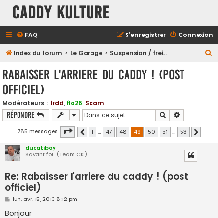
Caddy Kulture
FAQ
S’enregistrer
Connexion
R
Index du forum
Le Garage
Suspension / freinage / train roulants....
e
Rabaisser l'arriere du caddy ! (post
c
officiel)
h
e
Modérateurs :
frdd
,
flo26
,
Scam
Rechercher
Recherche a
Répondre
r
c
Page
49
sur
53
785 messages
1
…
47
48
49
50
51
…
53
Précédente
Suivante
h
ducatiboy
e
Savant fou (Team CK)
r
Re: Rabaisser l'arriere du caddy ! (post
officiel)
M
lun. avr. 15, 2013 8:12 pm
e
s
Bonjour
s