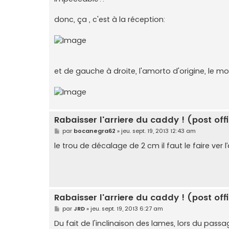
donc, ça , c'est à la réception:
et de gauche à droite, l'amorto d'origine, le mo
Rabaisser l'arriere du caddy ! (post offi
M
par
bocanegra62
»
jeu. sept. 19, 2013 12:43 am
e
s
le trou de décalage de 2 cm il faut le faire ver
s
a
g
e
Rabaisser l'arriere du caddy ! (post offi
M
par
JRD
»
jeu. sept. 19, 2013 6:27 am
e
s
Du fait de l'inclinaison des lames, lors du passa
s