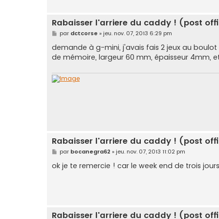
Rabaisser l'arriere du caddy ! (post offi
M
par
dctcorse
»
jeu. nov. 07, 2013 6:29 pm
e
s
demande à g-mini, j'avais fais 2 jeux au boulot 
s
de mémoire, largeur 60 mm, épaisseur 4mm, et
a
g
e
Rabaisser l'arriere du caddy ! (post offi
M
par
bocanegra62
»
jeu. nov. 07, 2013 11:02 pm
e
s
ok je te remercie ! car le week end de trois jour
s
a
g
e
Rabaisser l'arriere du caddy ! (post offi