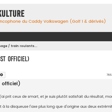
Kulture
ancophone du Caddy Volkswagen (Golf 1 & dérivés)
age / train roulants....
st officiel)
chercher
Recherche avancée
785
officiel)
ai prit ceux de smart, et je suis plutôt satisfait du résultat, 
à la disqueuse l'axe plus long que d'origine aux deux extrémit