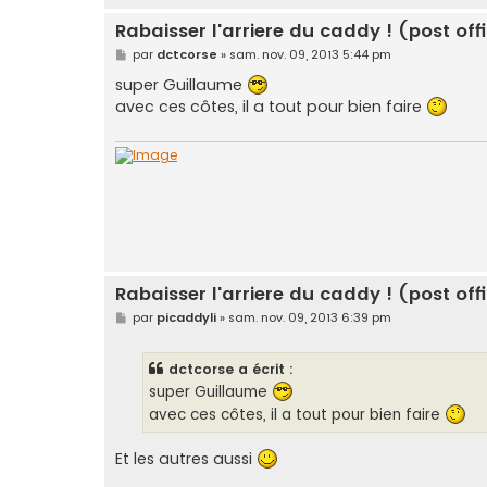
Rabaisser l'arriere du caddy ! (post offi
M
par
dctcorse
»
sam. nov. 09, 2013 5:44 pm
e
s
super Guillaume
s
avec ces côtes, il a tout pour bien faire
a
g
e
Rabaisser l'arriere du caddy ! (post offi
M
par
picaddyli
»
sam. nov. 09, 2013 6:39 pm
e
s
s
dctcorse a écrit :
a
g
super Guillaume
e
avec ces côtes, il a tout pour bien faire
Et les autres aussi