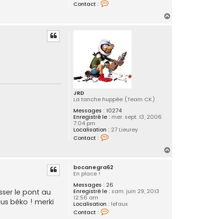
C
a
Contact :
o
n
n
H
e
t
g
a
a
r
c
u
a
t
6
t
e
2
r
b
o
c
a
n
e
JRD
g
La tanche huppée (Team CK)
r
a
Messages :
10274
6
Enregistré le :
mer. sept. 13, 2006
2
7:04 pm
Localisation :
27 Lieurey
C
Contact :
o
n
H
t
a
a
bocanegra62
c
u
En place !
t
t
e
Messages :
26
r
sser le pont au
Enregistré le :
sam. juin 29, 2013
J
12:56 am
R
ous béko ! merki
Localisation :
lefaux
D
C
Contact :
o