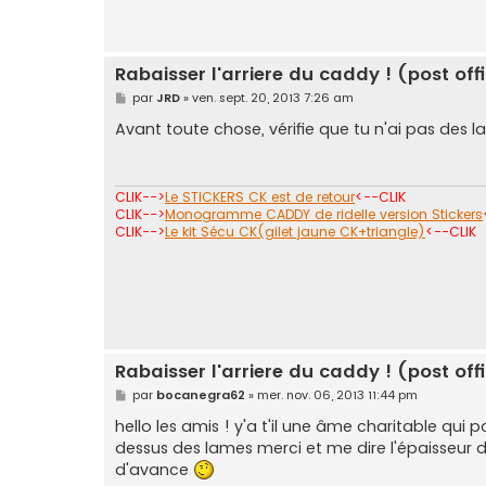
g
e
Rabaisser l'arriere du caddy ! (post offi
M
par
JRD
»
ven. sept. 20, 2013 7:26 am
e
s
Avant toute chose, vérifie que tu n'ai pas des
s
a
g
e
CLIK-->
Le STICKERS CK est de retour
<--CLIK
CLIK-->
Monogramme CADDY de ridelle version Stickers
CLIK-->
Le kit Sécu CK(gilet jaune CK+triangle)
<--CLIK
Rabaisser l'arriere du caddy ! (post offi
M
par
bocanegra62
»
mer. nov. 06, 2013 11:44 pm
e
s
hello les amis ! y'a t'il une âme charitable qu
s
dessus des lames merci et me dire l'épaisseur de
a
g
d'avance
e