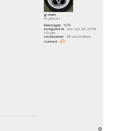
b
o
c
a
g-mini
n
En place !
e
g
Messages :
1079
r
Enregistré le :
dim. oct. 26, 2008
a
1:01 pm
6
Localisation :
49 vauchrétien
2
C
Contact :
o
n
t
a
c
t
e
r
g
-
m
i
n
i
H