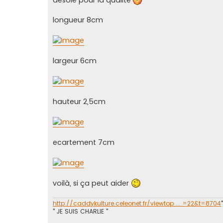
désolé pour la qualité
s
a
g
longueur 8cm
e
largeur 6cm
hauteur 2,5cm
ecartement 7cm
voilà, si ça peut aider
http://caddykulture.celeonet.fr/viewtop ... =22&t=8704
" JE SUIS CHARLIE "