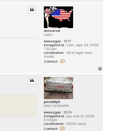
a
u
t
dctcorse
Lapin
Messages :
7077
Enregistré le :
sam. sept. 09, 2006
7:32 pm
Localisation :
49 st leger sous
cholet
C
Contact :
o
n
H
t
a
a
c
u
t
t
e
r
d
c
picaddyli
t
Dory l'andouille
c
o
Messages :
2574
r
Enregistré le :
jeu. mai 01, 2008
s
5:04 pm
e
Localisation :
58210 varzy
C
Contact :
o