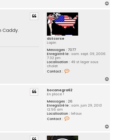
n
H
t
a
a
c
u
t
t
e
r
on Caddy.
b
o
dctcorse
c
Lapin
a
n
Messages :
7077
e
Enregistré le :
sam. sept. 09, 2006
g
7:32 pm
r
Localisation :
49 st leger sous
a
cholet
6
C
Contact :
2
o
n
H
t
a
a
bocanegra62
c
u
En place !
t
t
e
Messages :
26
r
Enregistré le :
sam. juin 29, 2013
d
12:56 am
c
Localisation :
lefaux
t
C
c
Contact :
o
o
n
H
r
t
s
a
a
e
c
u