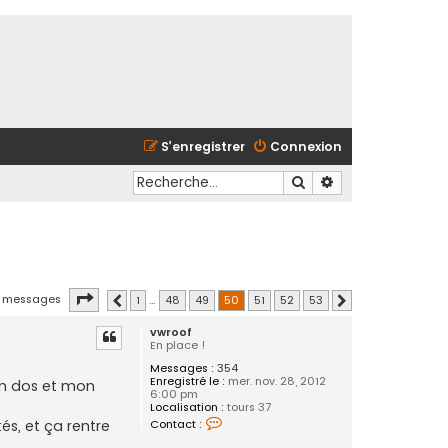
S’enregistrer
Connexion
Rechercher
Recherche avancé
Page
50
sur
53
 messages
1
…
48
49
50
51
52
53
Précédente
Suivante
vwroof
En place !
Messages :
354
Enregistré le :
mer. nov. 28, 2012
mon dos et mon
6:00 pm
Localisation :
tours 37
C
Contact :
és, et ça rentre
o
n