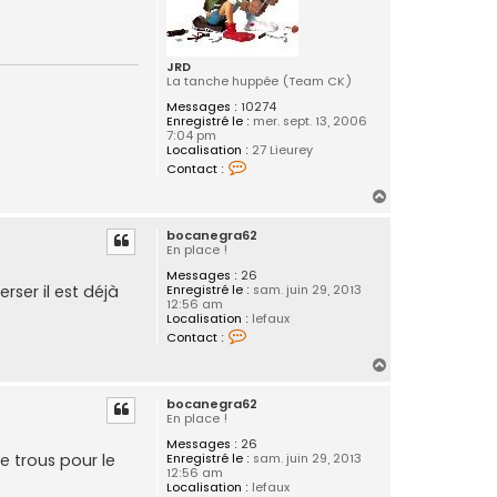
o
c
a
n
e
JRD
g
La tanche huppée (Team CK)
r
a
Messages :
10274
6
Enregistré le :
mer. sept. 13, 2006
2
7:04 pm
Localisation :
27 Lieurey
C
Contact :
o
n
H
t
a
a
bocanegra62
c
u
En place !
t
t
e
Messages :
26
r
rser il est déjà
Enregistré le :
sam. juin 29, 2013
J
12:56 am
R
Localisation :
lefaux
D
C
Contact :
o
n
H
t
a
a
bocanegra62
c
u
En place !
t
t
e
Messages :
26
r
e trous pour le
Enregistré le :
sam. juin 29, 2013
b
12:56 am
o
Localisation :
lefaux
c