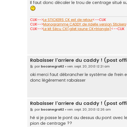
Il faut donc décaler le trou de centrage situé su
a
g
e
CLIK-->
Le STICKERS CK est de retour
<--CLIK
CLIK-->
Monogramme CADDY de ridelle version Stickers
CLIK-->
Le kit Sécu CK(gilet jaune CK+triangle)
<--CLIK
Rabaisser l'arriere du caddy ! (post offi
M
par
bocanegra62
»
ven. sept. 20, 2013 12:21 am
e
s
oki merci faut débrancher le système de frein et
s
donc légèrement rabaisser
a
g
e
Rabaisser l'arriere du caddy ! (post offi
M
par
bocanegra62
»
ven. sept. 20, 2013 12:26 am
e
s
hé si je passe le pont au dessus du pont avec l
s
pion de centrage ??
a