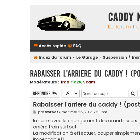
Caddy 
Le forum fr
Accès rapide
FAQ
Index du forum
Le Garage
Suspension / frein
Rabaisser l'arriere du caddy ! (po
Modérateurs :
frdd
,
flo26
,
Scam
Re
Répondre
Rabaisser l'arriere du caddy ! (post 
M
par
vwroof
»
mar. mai 28, 2013 7:59 pm
e
s
la suite avec le changement des amortisseurs: j'
s
arrière train surtout.
a
g
La modification à effectuer, couper simplement 
e
impeccable!!