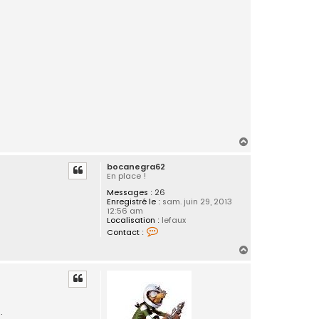
t
a
c
t
e
r
v
w
r
o
o
f
H
a
bocanegra62
u
En place !
t
Messages :
26
Enregistré le :
sam. juin 29, 2013
12:56 am
Localisation :
lefaux
C
Contact :
o
n
H
t
a
a
c
u
t
t
e
r
.
b