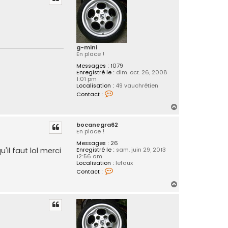
t
t
e
r
b
o
c
a
g-mini
n
En place !
e
g
Messages :
1079
r
Enregistré le :
dim. oct. 26, 2008
a
1:01 pm
6
Localisation :
49 vauchrétien
2
C
Contact :
o
n
H
t
a
a
bocanegra62
c
u
En place !
t
t
e
Messages :
26
r
'il faut lol merci
Enregistré le :
sam. juin 29, 2013
g
12:56 am
-
Localisation :
lefaux
m
C
i
Contact :
o
n
n
H
i
t
a
a
c
u
t
t
e
r