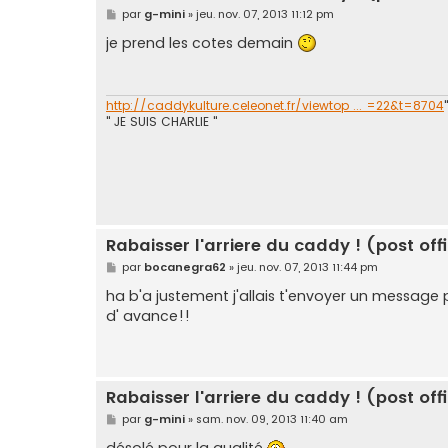
M
par
g-mini
»
jeu. nov. 07, 2013 11:12 pm
e
s
je prend les cotes demain
s
a
g
e
http://caddykulture.celeonet.fr/viewtop ... =22&t=8704
" JE SUIS CHARLIE "
Rabaisser l'arriere du caddy ! (post offi
M
par
bocanegra62
»
jeu. nov. 07, 2013 11:44 pm
e
s
ha b'a justement j'allais t'envoyer un message p
s
d' avance!!
a
g
e
Rabaisser l'arriere du caddy ! (post offi
M
par
g-mini
»
sam. nov. 09, 2013 11:40 am
e
s