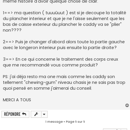
meme histoire d'avoir quelque chose de clair.
1==> ma question ( tuuuûuut ) est si je decoupe la totalité
du plancher interieur et que je ne l'aisse seulement que les
bas de caisse exterieur du plancher le caddy va se "plier"
non????
2==> Puis je changer d'abord alors toute la partie gauche
avec le longeron interieur puis ensuite la partie droite?
3==> En ce qui concerne le traitement des corps creux
que me recommandé vous comme produit?
PS: j'ai déja resto ma one mais comme les caddy son
tellement "chewing-gum" niveau chasis je ne sais pas trop
quoi pensé en somme j'aimerai du conseil.
MERCI A TOUS
Répondre
1 message • Page
1
sur
1