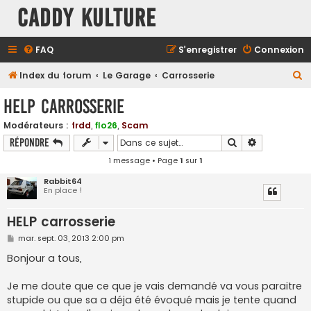
Caddy Kulture
FAQ
S’enregistrer
Connexion
R
Index du forum
Le Garage
Carrosserie
e
HELP carrosserie
c
Modérateurs :
frdd
,
flo26
,
Scam
h
Rechercher
Recherche a
Répondre
e
1 message • Page
1
sur
1
r
Rabbit64
c
En place !
h
HELP carrosserie
e
r
M
mar. sept. 03, 2013 2:00 pm
e
s
Bonjour a tous,
s
a
g
Je me doute que ce que je vais demandé va vous paraitre
e
stupide ou que sa a déja été évoqué mais je tente quand