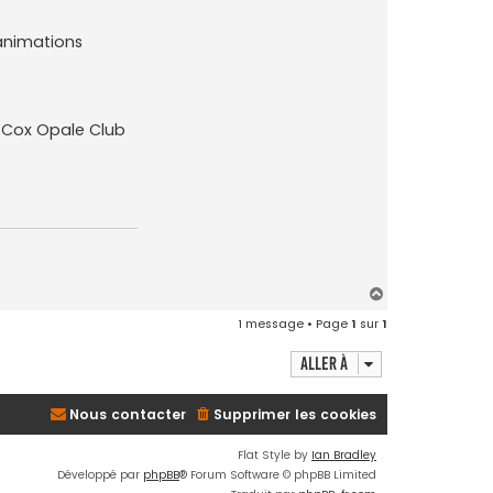
t
a
c
animations
t
e
r
9
1
2
s Cox Opale Club
R
S
H
a
1 message • Page
1
sur
1
u
t
Aller à
Nous contacter
Supprimer les cookies
Flat Style by
Ian Bradley
Développé par
phpBB
® Forum Software © phpBB Limited