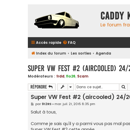
Caddy 
Le forum fr
Accès rapide
FAQ
Index du forum
Les sorties
Agenda
Super VW Fest #2 (aircooled) 24/
Modérateurs :
frdd
,
flo26
,
Scam
Re
Répondre
Super VW Fest #2 (aircooled) 24/26
M
par
912RS
»
mar. juil. 21, 2015 8:35 pm
e
s
Salut à tous,
s
a
g
Comme je sais qu'il y a parmi vous pas mal pass
e
Super VW Fest #2 cette année.