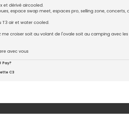
ox et dérivé aircooled.
ues, espace swap meet, espaces pro, selling zone, concerts, 
 T3 air et water cooled.
ez me croiser soit au volant de l'ovale soit au camping avec le
iere avec vous
U Pay?
vette C3