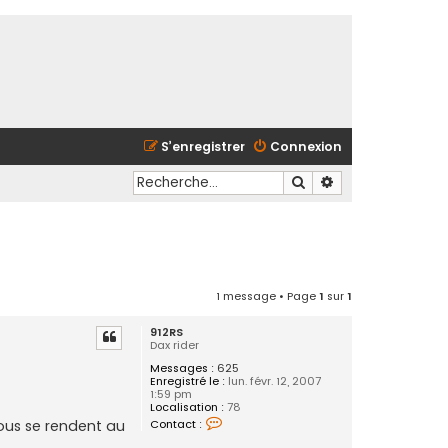
S’enregistrer
Connexion
Rechercher
Recherche avancé
1 message • Page
1
sur
1
912RS
Dax rider
Messages :
625
Enregistré le :
lun. févr. 12, 2007
1:59 pm
Localisation :
78
C
Contact :
vous se rendent au
o
n