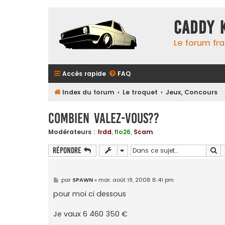
Caddy 
Le forum fr
Accès rapide
FAQ
Index du forum
Le troquet
Jeux, Concours
combien valez-vous??
Modérateurs :
frdd
,
flo26
,
Scam
Re
Répondre
M
par
SPAWN
»
mar. août 19, 2008 8:41 pm
e
s
pour moi ci dessous
s
a
g
Je vaux 6 460 350 €
e