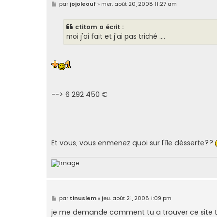
M
par
jojoleouf
»
mer. août 20, 2008 11:27 am
e
s
s
ctitom a écrit :
a
g
moi j'ai fait et j'ai pas triché ....
e
--> 6 292 450 €
Et vous, vous enmenez quoi sur l'île désserte??
M
par
tinuslem
»
jeu. août 21, 2008 1:09 pm
e
s
je me demande comment tu a trouver ce site 
s