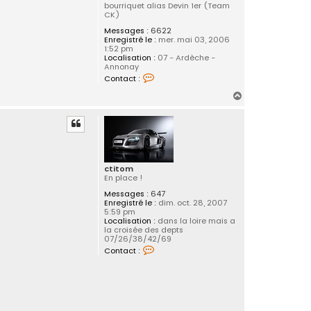
bourriquet alias Devin 1er (Team
CK)
Messages :
6622
Enregistré le :
mer. mai 03, 2006
1:52 pm
Localisation :
07 - Ardèche -
Annonay
C
Contact :
o
n
H
t
a
a
c
u
t
t
e
r
f
l
ctitom
o
En place !
2
6
Messages :
647
Enregistré le :
dim. oct. 28, 2007
5:59 pm
Localisation :
dans la loire mais a
la croisée des depts
07/26/38/42/69
C
Contact :
o
n
t
a
c
t
e