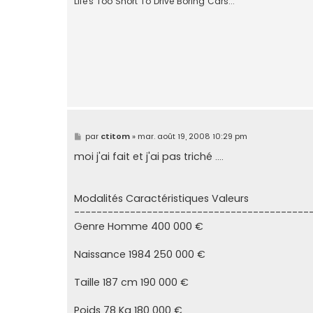
Life's Too Short To Drive Boring Cars...
M
par
ctitom
»
mar. août 19, 2008 10:29 pm
e
s
moi j'ai fait et j'ai pas triché ....
s
a
g
e
Modalités Caractéristiques Valeurs
------------------------------------------
Genre Homme 400 000 €
Naissance 1984 250 000 €
Taille 187 cm 190 000 €
Poids 78 Kg 180 000 €