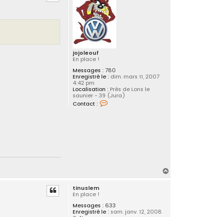
t
e
r
S
y
n
d
i
c
jojoleouf
a
En place !
t
e
Messages :
780
R
Enregistré le :
dim. mars 11, 2007
i
4:42 pm
d
Localisation :
Près de Lons le
e
saunier - 39 (Jura)
r
C
Contact :
o
n
t
a
c
t
e
r
j
o
H
j
o
a
l
tinuslem
u
e
En place !
o
t
u
Messages :
633
f
Enregistré le :
sam. janv. 12, 2008