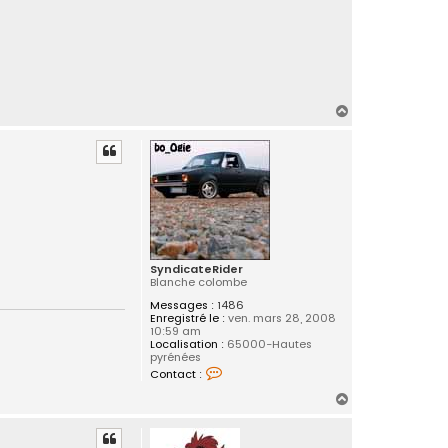
H
a
u
t
SyndicateRider
Blanche colombe
Messages :
1486
Enregistré le :
ven. mars 28, 2008
10:59 am
Localisation :
65000-Hautes
pyrénées
C
Contact :
o
n
H
t
a
a
c
u
t