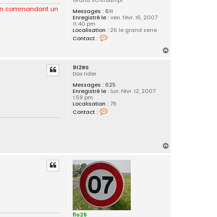
Grand Schtroumpf
cts en commandant un
Messages :
611
Enregistré le :
ven. févr. 16, 2007
11:40 pm
Localisation :
26 le grand serre
C
Contact :
o
n
H
t
a
a
912RS
c
u
Dax rider
t
t
e
Messages :
625
r
Enregistré le :
lun. févr. 12, 2007
S
1:59 pm
P
Localisation :
78
A
C
W
Contact :
o
N
n
t
a
c
H
t
e
a
r
u
9
t
1
2
R
S
flo26