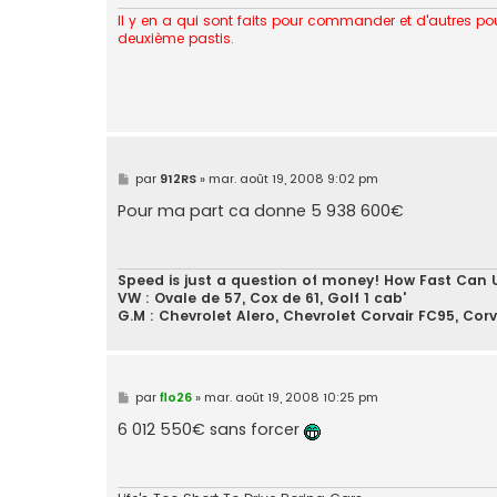
Il y en a qui sont faits pour commander et d'autres pou
deuxième pastis.
M
par
912RS
»
mar. août 19, 2008 9:02 pm
e
s
Pour ma part ca donne 5 938 600€
s
a
g
e
Speed is just a question of money! How Fast Can 
VW : Ovale de 57, Cox de 61, Golf 1 cab'
G.M : Chevrolet Alero, Chevrolet Corvair FC95, Cor
M
par
flo26
»
mar. août 19, 2008 10:25 pm
e
s
6 012 550€ sans forcer
s
a
g
e