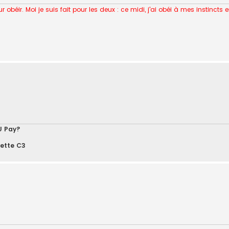
r obéir. Moi je suis fait pour les deux : ce midi, j'ai obéi à mes instin
U Pay?
vette C3