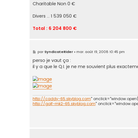
Charitable Non 0 €
Divers ... 1 539 050 €
Total : 6 204 800 €
M
par
SyndicateRider
»
mar. août 19, 2008 10:45 pm
e
s
perso je vaut ça :
s
il y a que le Q.I. je ne me souvient plus exacte
a
g
e
http://caddy-65.skyblog.com
" onclick="window.open(th
http://golf-mk2-65.skyblog.com
" onclick="window.open