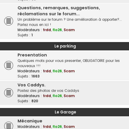
Questions, remarques, suggestions,
réclamations sur le forum...
Un problème sur le forum ? Une amélioration à apporter?...
Parlez nous en ici !
Modérateurs :
frdd
,
flo26
,
Scam
Sujets :
1
Le parking
Presentation
Quelques mots pour vous presenter, OBLIGATOIRE pour les
nouveaux !!!
Modérateurs :
frdd
,
flo26
,
Scam
Sujets :
1663
Vos Caddys.
Postez des photos de vos Caddys
Modérateurs :
frdd
,
flo26
,
Scam
Sujets :
820
Le Garage
Mécanique
Modérateurs :
frdd
,
flo26
,
Scam