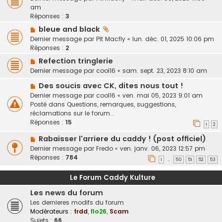
am
Réponses :
3
bleue and black
Dernier message par
Pit Macfly
«
lun. déc. 01, 2025 10:06 pm
Réponses :
2
Refection tringlerie
Dernier message par
cool16
«
sam. sept. 23, 2023 8:10 am
Des soucis avec CK, dites nous tout !
Dernier message par
cool16
«
ven. mai 05, 2023 9:01 am
Posté dans
Questions, remarques, suggestions,
réclamations sur le forum...
Réponses :
15
1
2
Rabaisser l'arriere du caddy ! (post officiel)
Dernier message par
Fredo
«
ven. janv. 06, 2023 12:57 pm
Réponses :
784
1
50
51
52
53
…
Le Forum Caddy Kulture
Les news du forum
Les dernieres modifs du forum
Modérateurs :
frdd
,
flo26
,
Scam
Sujets :
66