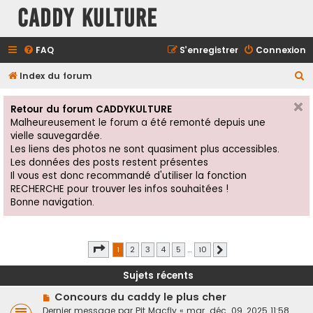
Caddy Kulture
FAQ
S’enregistrer
Connexion
R
Index du forum
e
Retour du forum CADDYKULTURE
c
Malheureusement le forum a été remonté depuis une
h
vielle sauvegardée.
e
Les liens des photos ne sont quasiment plus accessibles.
Les données des posts restent présentes
r
Il vous est donc recommandé d'utiliser la fonction
c
RECHERCHE pour trouver les infos souhaitées !
Bonne navigation.
h
e
r
Page
1
sur
10
1
2
3
4
5
…
10
Suivante
Sujets récents
Concours du caddy le plus cher
Dernier message par
Pit Macfly
«
mar. déc. 09, 2025 11:58