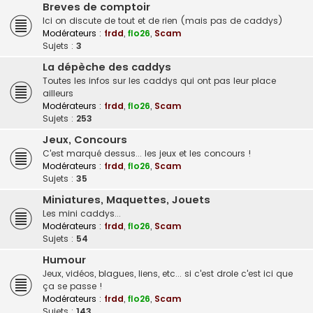
Breves de comptoir
Ici on discute de tout et de rien (mais pas de caddys)
Modérateurs :
frdd
,
flo26
,
Scam
Sujets :
3
La dépèche des caddys
Toutes les infos sur les caddys qui ont pas leur place
ailleurs
Modérateurs :
frdd
,
flo26
,
Scam
Sujets :
253
Jeux, Concours
C'est marqué dessus... les jeux et les concours !
Modérateurs :
frdd
,
flo26
,
Scam
Sujets :
35
Miniatures, Maquettes, Jouets
Les mini caddys...
Modérateurs :
frdd
,
flo26
,
Scam
Sujets :
54
Humour
Jeux, vidéos, blagues, liens, etc... si c'est drole c'est ici que
ça se passe !
Modérateurs :
frdd
,
flo26
,
Scam
Sujets :
143