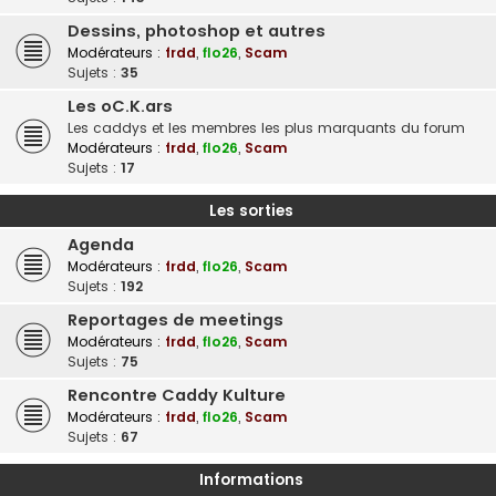
Dessins, photoshop et autres
Modérateurs :
frdd
,
flo26
,
Scam
Sujets :
35
Les oC.K.ars
Les caddys et les membres les plus marquants du forum
Modérateurs :
frdd
,
flo26
,
Scam
Sujets :
17
Les sorties
Agenda
Modérateurs :
frdd
,
flo26
,
Scam
Sujets :
192
Reportages de meetings
Modérateurs :
frdd
,
flo26
,
Scam
Sujets :
75
Rencontre Caddy Kulture
Modérateurs :
frdd
,
flo26
,
Scam
Sujets :
67
Informations