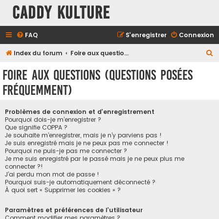
Caddy Kulture
FAQ
S’enregistrer
Connexion
R
Index du forum
Foire aux questions (Questions posées fréquemment)
e
Foire aux questions (Questions posées
c
fréquemment)
h
e
Problèmes de connexion et d’enregistrement
r
Pourquoi dois-je m’enregistrer ?
Que signifie COPPA ?
c
Je souhaite m’enregistrer, mais je n’y parviens pas !
h
Je suis enregistré mais je ne peux pas me connecter !
Pourquoi ne puis-je pas me connecter ?
e
Je me suis enregistré par le passé mais je ne peux plus me
connecter ?!
r
J’ai perdu mon mot de passe !
Pourquoi suis-je automatiquement déconnecté ?
À quoi sert « Supprimer les cookies » ?
Paramètres et préférences de l’utilisateur
Comment modifier mes paramètres ?