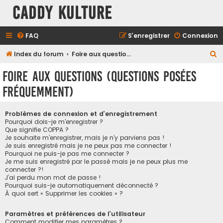
Caddy Kulture
FAQ
S’enregistrer
Connexion
R
Index du forum
Foire aux questions (Questions posées fréquemment)
e
Foire aux questions (Questions posées
c
fréquemment)
h
e
Problèmes de connexion et d’enregistrement
r
Pourquoi dois-je m’enregistrer ?
Que signifie COPPA ?
c
Je souhaite m’enregistrer, mais je n’y parviens pas !
h
Je suis enregistré mais je ne peux pas me connecter !
Pourquoi ne puis-je pas me connecter ?
e
Je me suis enregistré par le passé mais je ne peux plus me
connecter ?!
r
J’ai perdu mon mot de passe !
Pourquoi suis-je automatiquement déconnecté ?
À quoi sert « Supprimer les cookies » ?
Paramètres et préférences de l’utilisateur
Comment modifier mes paramètres ?