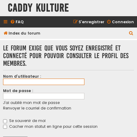
Caddy Kulture
FAQ
S’enregistrer
Connexion
R
Index du forum
e
Le forum exige que vous soyez enregistré et
c
connecté pour pouvoir consulter le profil des
h
membres.
e
r
Nom d’utilisateur :
c
h
Mot de passe :
e
J’ai oublié mon mot de passe
r
Renvoyer le courriel de confirmation
Se souvenir de moi
Cacher mon statut en ligne pour cette session