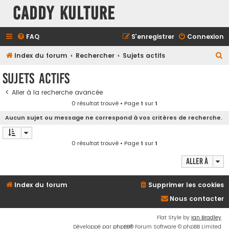
Caddy Kulture
FAQ
S’enregistrer
Connexion
R
Index du forum
Rechercher
Sujets actifs
e
Sujets actifs
c
Aller à la recherche avancée
h
0 résultat trouvé • Page
1
sur
1
e
Aucun sujet ou message ne correspond à vos critères de recherche.
r
c
0 résultat trouvé • Page
1
sur
1
h
Aller à
e
r
Index du forum
Supprimer les cookies
Nous contacter
Flat Style by
Ian Bradley
Développé par
phpBB
® Forum Software © phpBB Limited