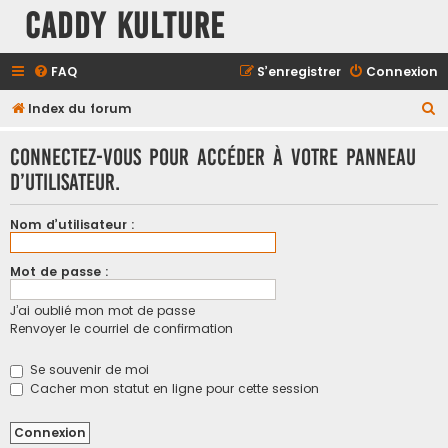
Caddy Kulture
FAQ
S’enregistrer
Connexion
R
Index du forum
e
Connectez-vous pour accéder à votre panneau
c
d’utilisateur.
h
e
Nom d’utilisateur :
r
c
Mot de passe :
h
J’ai oublié mon mot de passe
e
Renvoyer le courriel de confirmation
r
Se souvenir de moi
Cacher mon statut en ligne pour cette session