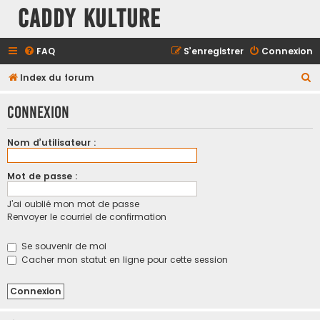
Caddy Kulture
FAQ
S’enregistrer
Connexion
R
Index du forum
e
Connexion
c
h
Nom d’utilisateur :
e
r
Mot de passe :
c
J’ai oublié mon mot de passe
h
Renvoyer le courriel de confirmation
e
r
Se souvenir de moi
Cacher mon statut en ligne pour cette session