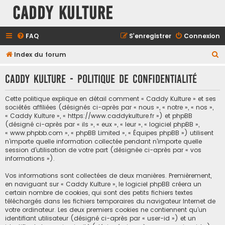
Caddy Kulture
FAQ
S’enregistrer
Connexion
R
Index du forum
e
Caddy Kulture - Politique de confidentialité
c
h
Cette politique explique en détail comment « Caddy Kulture » et ses
e
sociétés affiliées (désignés ci-après par « nous », « notre », « nos »,
« Caddy Kulture », « https://www.caddykulture.fr ») et phpBB
r
(désigné ci-après par « ils », « eux », « leur », « logiciel phpBB »,
c
« www.phpbb.com », « phpBB Limited », « Équipes phpBB ») utilisent
n’importe quelle information collectée pendant n’importe quelle
h
session d’utilisation de votre part (désignée ci-après par « vos
e
informations »).
r
Vos informations sont collectées de deux manières. Premièrement,
en naviguant sur « Caddy Kulture », le logiciel phpBB créera un
certain nombre de cookies, qui sont des petits fichiers textes
téléchargés dans les fichiers temporaires du navigateur Internet de
votre ordinateur. Les deux premiers cookies ne contiennent qu’un
identifiant utilisateur (désigné ci-après par « user-id ») et un