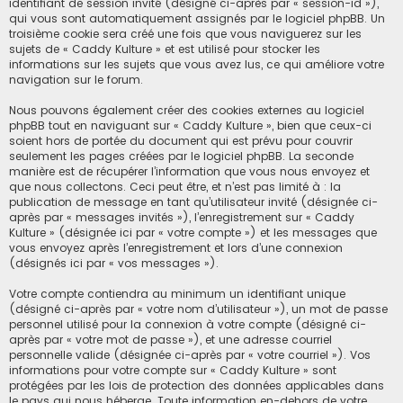
identifiant de session invité (désigné ci-après par « session-id »),
qui vous sont automatiquement assignés par le logiciel phpBB. Un
troisième cookie sera créé une fois que vous naviguerez sur les
sujets de « Caddy Kulture » et est utilisé pour stocker les
informations sur les sujets que vous avez lus, ce qui améliore votre
navigation sur le forum.
Nous pouvons également créer des cookies externes au logiciel
phpBB tout en naviguant sur « Caddy Kulture », bien que ceux-ci
soient hors de portée du document qui est prévu pour couvrir
seulement les pages créées par le logiciel phpBB. La seconde
manière est de récupérer l’information que vous nous envoyez et
que nous collectons. Ceci peut être, et n’est pas limité à : la
publication de message en tant qu’utilisateur invité (désignée ci-
après par « messages invités »), l’enregistrement sur « Caddy
Kulture » (désignée ici par « votre compte ») et les messages que
vous envoyez après l’enregistrement et lors d’une connexion
(désignés ici par « vos messages »).
Votre compte contiendra au minimum un identifiant unique
(désigné ci-après par « votre nom d’utilisateur »), un mot de passe
personnel utilisé pour la connexion à votre compte (désigné ci-
après par « votre mot de passe »), et une adresse courriel
personnelle valide (désignée ci-après par « votre courriel »). Vos
informations pour votre compte sur « Caddy Kulture » sont
protégées par les lois de protection des données applicables dans
le pays qui nous héberge. Toute information en-dehors de votre