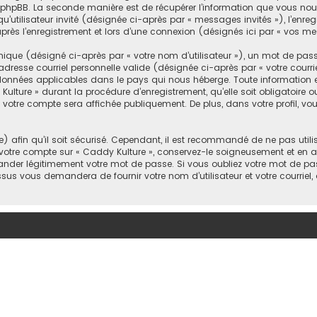
l phpBB. La seconde manière est de récupérer l’information que vous nous
u’utilisateur invité (désignée ci-après par « messages invités »), l’enre
rès l’enregistrement et lors d’une connexion (désignés ici par « vos m
que (désigné ci-après par « votre nom d’utilisateur »), un mot de pass
adresse courriel personnelle valide (désignée ci-après par « votre courr
s données applicables dans le pays qui nous héberge. Toute information 
ulture » durant la procédure d’enregistrement, qu’elle soit obligatoire o
e votre compte sera affichée publiquement. De plus, dans votre profil, v
afin qu’il soit sécurisé. Cependant, il est recommandé de ne pas utilis
 votre compte sur « Caddy Kulture », conservez-le soigneusement et en a
der légitimement votre mot de passe. Si vous oubliez votre mot de passe
ssus vous demandera de fournir votre nom d’utilisateur et votre courriel