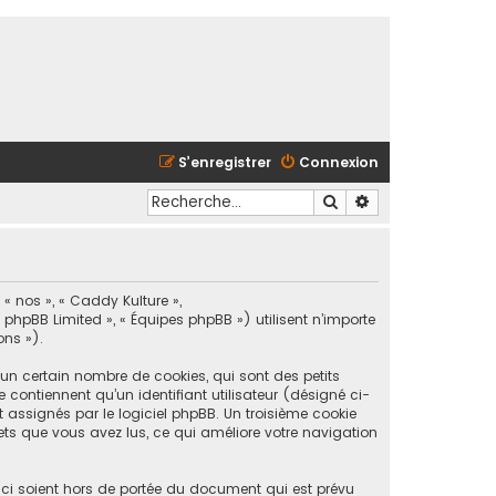
S’enregistrer
Connexion
Rechercher
Recherche avancé
 « nos », « Caddy Kulture »,
« phpBB Limited », « Équipes phpBB ») utilisent n’importe
ons »).
un certain nombre de cookies, qui sont des petits
 contiennent qu’un identifiant utilisateur (désigné ci-
 assignés par le logiciel phpBB. Un troisième cookie
ujets que vous avez lus, ce qui améliore votre navigation
ci soient hors de portée du document qui est prévu