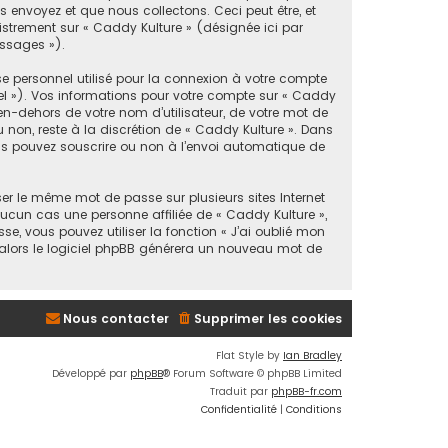
 envoyez et que nous collectons. Ceci peut être, et
gistrement sur « Caddy Kulture » (désignée ici par
essages »).
e personnel utilisé pour la connexion à votre compte
iel »). Vos informations pour votre compte sur « Caddy
en-dehors de votre nom d’utilisateur, de votre mot de
u non, reste à la discrétion de « Caddy Kulture ». Dans
ous pouvez souscrire ou non à l’envoi automatique de
er le même mot de passe sur plusieurs sites Internet
ucun cas une personne affiliée de « Caddy Kulture »,
, vous pouvez utiliser la fonction « J’ai oublié mon
, alors le logiciel phpBB générera un nouveau mot de
Nous contacter
Supprimer les cookies
Flat Style by
Ian Bradley
Développé par
phpBB
® Forum Software © phpBB Limited
Traduit par
phpBB-fr.com
Confidentialité
|
Conditions