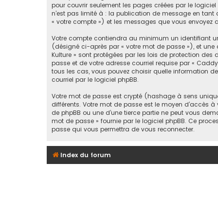
pour couvrir seulement les pages créées par le logicie
n’est pas limité à : la publication de message en tant q
« votre compte ») et les messages que vous envoyez ap
Votre compte contiendra au minimum un identifiant uni
(désigné ci-après par « votre mot de passe »), et une 
Kulture » sont protégées par les lois de protection de
passe et de votre adresse courriel requise par « Caddy K
tous les cas, vous pouvez choisir quelle information d
courriel par le logiciel phpBB.
Votre mot de passe est crypté (hashage à sens unique) 
différents. Votre mot de passe est le moyen d’accès à
de phpBB ou une d’une tierce partie ne peut vous deman
mot de passe » fournie par le logiciel phpBB. Ce proce
passe qui vous permettra de vous reconnecter.
Index du forum