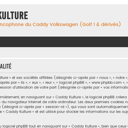
Kulture
ancophone du Caddy Volkswagen (Golf 1 & dérivés)
alité
re » et ses sociétés affiliées (désignés ci-après par « nous », « notre »,
rès par « ils », « eux », « leur », « logiciel phpBB », « www.phpbb.com », 
ession d’utilisation de votre part (désignée ci-après par « vos informati
mièrement, en naviguant sur « Caddy Kulture », le logiciel phpBB créera 
s du navigateur Internet de votre ordinateur. Les deux premiers cookies ne
ité (désigné ci-après par « session-id »), qui vous sont automatiquement
 « Caddy Kulture » et est utilisé pour stocker les informations sur les s
logiciel phpBB tout en naviguant sur « Caddy Kulture », bien que ceux-