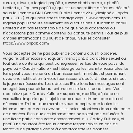
« eux », « leur », « logiciel phpBB », « www.phpbb.com », « phpBB
Limited », « Équipes phpBB ») qui est un script libre de forum, déclaré
sous la licence «
GNU General Public License v2
» (désigné ci-après
par « GPL ») et qui peut être téléchargé depuis
www.phpbb.com
. Le
logiciel phpBB facilite seulement les discussions sur Internet. phpBB
Limited n’est pas responsable de ce que nous acceptons ou
n’acceptons pas comme contenu ou conduite permis. Pour de plus
amples informations au sujet de phpBB, veuillez consulter :
https://www.phpbb.com/
.
Vous acceptez de ne pas publier de contenu abusif, obscène,
vulgaire, diffamatoire, choquant, menaçant, à caractère sexuel ou
tout autre contenu qui peut transgresser les lois de votre pays, du
pays où « Caddy Kulture » est hébergé ou les lois internationales. Le
faire peut vous mener à un bannissement immédiat et permanent,
avec une notification à votre fournisseur d’accès à Internet si nous
le jugeons nécessaire. Les adresses IP de tous les messages sont
enregistrées pour aider au renforcement de ces conditions. Vous
acceptez que « Caddy Kulture » supprime, modifie, déplace ou
verrouille n’importe quel sujet lorsque nous estimons que cela est
nécessaire. En tant que membre, vous acceptez que toutes les
informations que vous avez saisies soient stockées dans notre base
de données. Bien que ces informations ne soient pas diffusées à
une tierce partie sans votre consentement, ni « Caddy Kulture », ni
phpBB ne pourront être tenus comme responsables en cas de
tentative de piratage visant à compromettre les données.