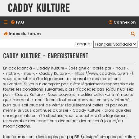
Caddy Kulture
FAQ
Connexion
R
Index du forum
e
Langue :
c
Caddy Kulture - Enregistrement
h
e
En accédant à « Caddy Kulture » (désigné ci-après par « nous »,
« notre », « nos », « Caddy Kulture », « https://www.caddykulture.fr »),
r
vous acceptez d’être légalement responsable des conditions
c
suivantes. Si vous n’acceptez pas d’être légalement responsable de
toutes les conditions suivantes, alors n’accédez pas et/ou n’utilisez
h
pas « Caddy Kulture ». Nous pouvons modifier celles-ci à n’importe
e
quel moment et nous ferons tout pour que vous en soyez informé,
bien qu’il soit prudent de vérifier régulièrement celles-ci par vous-
r
même. Si vous continuez d’utiliser « Caddy Kulture » alors que des
changements ont été effectués, vous acceptez d’être légalement
responsable des conditions découlant des mises à jour et/ou
modifications.
Nos forums sont développés par phpBB (désigné ci-après par « ils »,