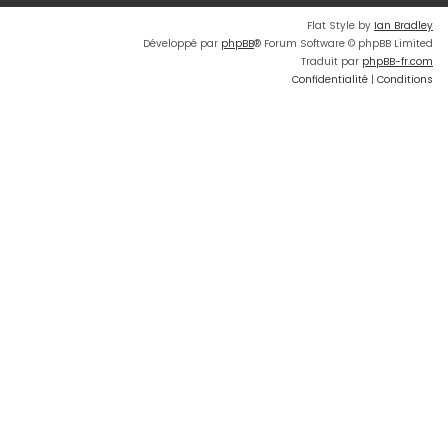
Flat Style by
Ian Bradley
Développé par
phpBB
® Forum Software © phpBB Limited
Traduit par
phpBB-fr.com
Confidentialité
|
Conditions