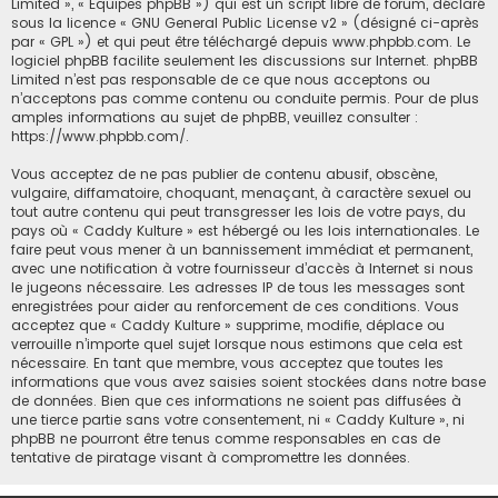
Limited », « Équipes phpBB ») qui est un script libre de forum, déclaré
sous la licence «
GNU General Public License v2
» (désigné ci-après
par « GPL ») et qui peut être téléchargé depuis
www.phpbb.com
. Le
logiciel phpBB facilite seulement les discussions sur Internet. phpBB
Limited n’est pas responsable de ce que nous acceptons ou
n’acceptons pas comme contenu ou conduite permis. Pour de plus
amples informations au sujet de phpBB, veuillez consulter :
https://www.phpbb.com/
.
Vous acceptez de ne pas publier de contenu abusif, obscène,
vulgaire, diffamatoire, choquant, menaçant, à caractère sexuel ou
tout autre contenu qui peut transgresser les lois de votre pays, du
pays où « Caddy Kulture » est hébergé ou les lois internationales. Le
faire peut vous mener à un bannissement immédiat et permanent,
avec une notification à votre fournisseur d’accès à Internet si nous
le jugeons nécessaire. Les adresses IP de tous les messages sont
enregistrées pour aider au renforcement de ces conditions. Vous
acceptez que « Caddy Kulture » supprime, modifie, déplace ou
verrouille n’importe quel sujet lorsque nous estimons que cela est
nécessaire. En tant que membre, vous acceptez que toutes les
informations que vous avez saisies soient stockées dans notre base
de données. Bien que ces informations ne soient pas diffusées à
une tierce partie sans votre consentement, ni « Caddy Kulture », ni
phpBB ne pourront être tenus comme responsables en cas de
tentative de piratage visant à compromettre les données.