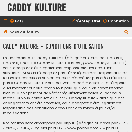
Caddy Kulture
FAQ
S’enregistrer
Connexion
R
Index du forum
e
Caddy Kulture - Conditions d’utilisation
c
h
En accédant à « Caddy Kulture » (désigné ci-après par « nous »,
e
« notre », « nos », « Caddy Kulture », « https://www.caddykulture.fr »),
vous acceptez d’être légalement responsable des conditions
r
suivantes. Si vous n’acceptez pas d’être légalement responsable de
c
toutes les conditions suivantes, alors n’accédez pas et/ou n’utilisez
pas « Caddy Kulture ». Nous pouvons modifier celles-ci à n’importe
h
quel moment et nous ferons tout pour que vous en soyez informé,
e
bien qu’il soit prudent de vérifier régulièrement celles-ci par vous-
même. Si vous continuez d’utiliser « Caddy Kulture » alors que des
r
changements ont été effectués, vous acceptez d’être légalement
responsable des conditions découlant des mises à jour et/ou
modifications.
Nos forums sont développés par phpBB (désigné ci-après par « ils »,
« eux », « leur », « logiciel phpBB », « www.phpbb.com », « phpBB