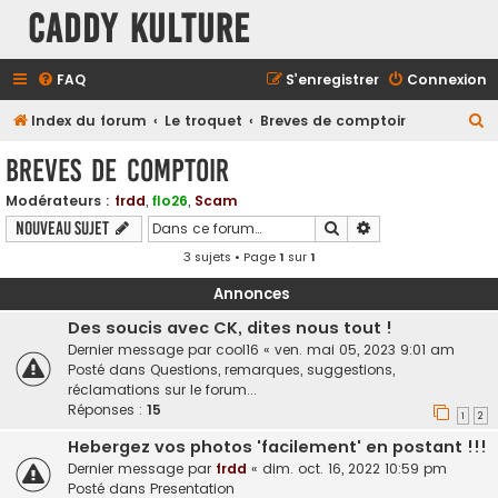
Caddy Kulture
FAQ
S’enregistrer
Connexion
R
Index du forum
Le troquet
Breves de comptoir
e
Breves de comptoir
c
Modérateurs :
frdd
,
flo26
,
Scam
h
Rechercher
Recherche avancé
Nouveau sujet
e
3 sujets • Page
1
sur
1
r
c
Annonces
h
Des soucis avec CK, dites nous tout !
Dernier message par
cool16
«
ven. mai 05, 2023 9:01 am
e
Posté dans
Questions, remarques, suggestions,
r
réclamations sur le forum...
Réponses :
15
1
2
Hebergez vos photos 'facilement' en postant !!!
Dernier message par
frdd
«
dim. oct. 16, 2022 10:59 pm
Posté dans
Presentation