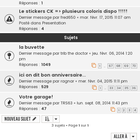
Réponses :
1
Le stickers CK => plusieurs coloris dispo !!!!!
Dernier message par
fred650
«
mar. févr. 17, 2015 11:07 am
Posté dans
Presentation
Réponses :
4
Sujets
la buvette
Dernier message par
trib the doctor
«
jeu. févr. 06, 2014 1:20
pm
Réponses :
1049
1
67
68
69
70
…
ici on dit bon anniversaire...
Dernier message par
ragnar
«
mer. févr. 04, 2015 11:11 pm
Réponses :
529
1
33
34
35
36
…
Votre garage!
Dernier message par
TRS63
«
lun. sept. 08, 2014 11:43 pm
Réponses :
47
1
2
3
4
Nouveau sujet
3 sujets • Page
1
sur
1
Aller à