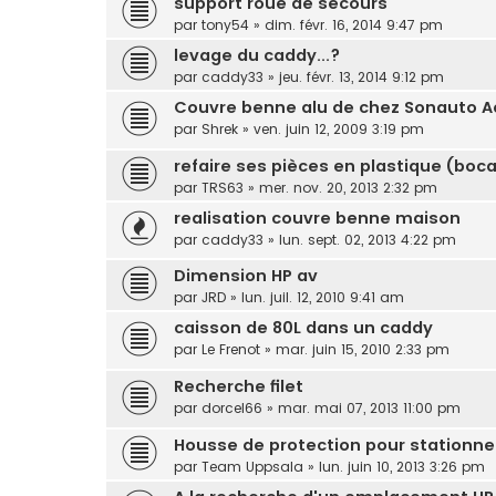
support roue de secours
par
tony54
»
dim. févr. 16, 2014 9:47 pm
levage du caddy...?
par
caddy33
»
jeu. févr. 13, 2014 9:12 pm
Couvre benne alu de chez Sonauto A
par
Shrek
»
ven. juin 12, 2009 3:19 pm
refaire ses pièces en plastique (bocal
par
TRS63
»
mer. nov. 20, 2013 2:32 pm
realisation couvre benne maison
par
caddy33
»
lun. sept. 02, 2013 4:22 pm
Dimension HP av
par
JRD
»
lun. juil. 12, 2010 9:41 am
caisson de 80L dans un caddy
par
Le Frenot
»
mar. juin 15, 2010 2:33 pm
Recherche filet
par
dorcel66
»
mar. mai 07, 2013 11:00 pm
Housse de protection pour stationn
par
Team Uppsala
»
lun. juin 10, 2013 3:26 pm