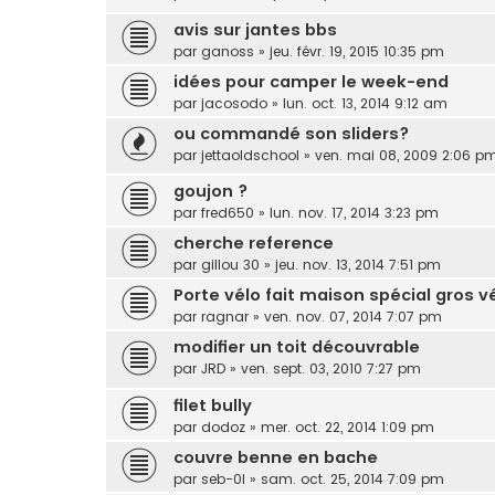
avis sur jantes bbs
par
ganoss
»
jeu. févr. 19, 2015 10:35 pm
idées pour camper le week-end
par
jacosodo
»
lun. oct. 13, 2014 9:12 am
ou commandé son sliders?
par
jettaoldschool
»
ven. mai 08, 2009 2:06 p
goujon ?
par
fred650
»
lun. nov. 17, 2014 3:23 pm
cherche reference
par
gillou 30
»
jeu. nov. 13, 2014 7:51 pm
Porte vélo fait maison spécial gros vé
par
ragnar
»
ven. nov. 07, 2014 7:07 pm
modifier un toit découvrable
par
JRD
»
ven. sept. 03, 2010 7:27 pm
filet bully
par
dodoz
»
mer. oct. 22, 2014 1:09 pm
couvre benne en bache
par
seb-0l
»
sam. oct. 25, 2014 7:09 pm