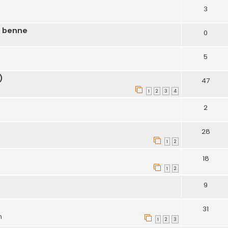
3
e benne
0
5
)
47
1
2
3
4
2
28
1
2
18
1
2
9
31
m
1
2
3