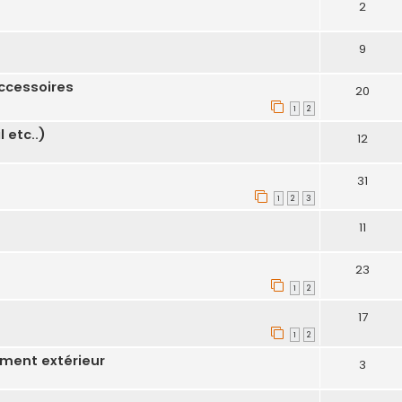
2
9
ccessoires
20
1
2
 etc..)
12
31
1
2
3
11
23
1
2
17
1
2
ement extérieur
3