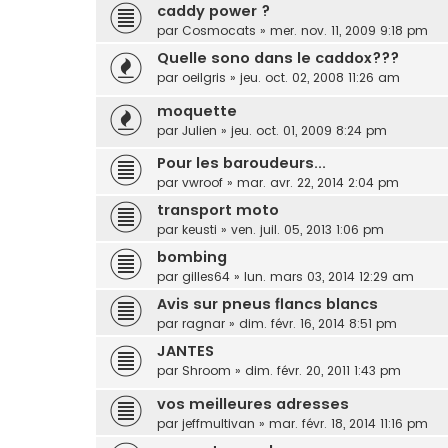
caddy power ?
par
Cosmocats
»
mer. nov. 11, 2009 9:18 pm
Quelle sono dans le caddox???
par
oeilgris
»
jeu. oct. 02, 2008 11:26 am
moquette
par
Julien
»
jeu. oct. 01, 2009 8:24 pm
Pour les baroudeurs...
par
vwroof
»
mar. avr. 22, 2014 2:04 pm
transport moto
par
keusti
»
ven. juil. 05, 2013 1:06 pm
bombing
par
gilles64
»
lun. mars 03, 2014 12:29 am
Avis sur pneus flancs blancs
par
ragnar
»
dim. févr. 16, 2014 8:51 pm
JANTES
par
Shroom
»
dim. févr. 20, 2011 1:43 pm
vos meilleures adresses
par
jeffmultivan
»
mar. févr. 18, 2014 11:16 pm