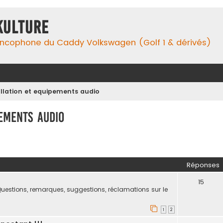
Kulture
ancophone du Caddy Volkswagen (Golf 1 & dérivés)
allation et equipements audio
pements audio
her
herche avancée
Réponses
!
15
uestions, remarques, suggestions, réclamations sur le
1
2