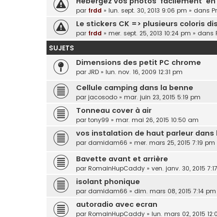
Hebergez vos photos 'facilement' en 
par
frdd
»
lun. sept. 30, 2013 9:06 pm
» dans
P
Le stickers CK => plusieurs coloris dis
par
frdd
»
mer. sept. 25, 2013 10:24 pm
» dans
SUJETS
Dimensions des petit PC chrome
par
JRD
»
lun. nov. 16, 2009 12:31 pm
Cellule camping dans la benne
par
jacosodo
»
mar. juin 23, 2015 5:19 pm
Tonneau cover à air
par
tony99
»
mar. mai 26, 2015 10:50 am
vos instalation de haut parleur dans 
par
damidam66
»
mer. mars 25, 2015 7:19 pm
Bavette avant et arrière
par
RomainHupCaddy
»
ven. janv. 30, 2015 7:
isolant phonique
par
damidam66
»
dim. mars 08, 2015 7:14 pm
autoradio avec ecran
par
RomainHupCaddy
»
lun. mars 02, 2015 12