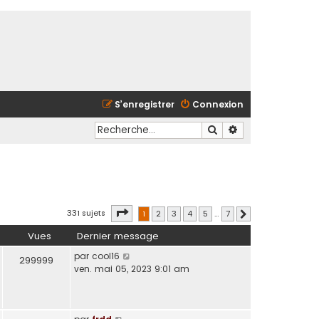
S’enregistrer
Connexion
Rechercher
Recherche avancé
Page
1
sur
7
331 sujets
1
2
3
4
5
…
7
Suivante
Vues
Dernier message
par
cool16
299999
ven. mai 05, 2023 9:01 am