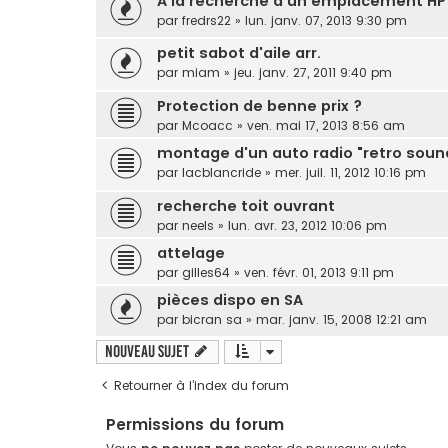
A la recherche d'un emplacement HP
par
fredrs22
»
lun. janv. 07, 2013 9:30 pm
petit sabot d'aile arr.
par
miam
»
jeu. janv. 27, 2011 9:40 pm
Protection de benne prix ?
par
Mcoacc
»
ven. mai 17, 2013 8:56 am
montage d'un auto radio "retro soun
par
lacblancride
»
mer. juil. 11, 2012 10:16 pm
recherche toit ouvrant
par
neels
»
lun. avr. 23, 2012 10:06 pm
attelage
par
gilles64
»
ven. févr. 01, 2013 9:11 pm
pièces dispo en SA
par
bicran sa
»
mar. janv. 15, 2008 12:21 am
Nouveau sujet
Retourner à l’index du forum
Permissions du forum