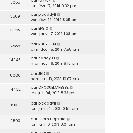
par
tony54
3865
lun. févr. 17, 2014 9:32 pm
par
picaddyli
5569
ven. févr. 14, 2014 8:35 pm
par
EPS10
13709
ven. janv. 17, 2014 1:38 pm
par
RUBYCON
7885
dim. déc. 15, 2013 7:58 pm
par
caddy33
14346
mar. nov. 19, 2013 8:10 pm
par
JRD
8886
sam. juil. 13, 2013 10:07 pm
par
CROQUEMAFESSE
14432
jeu. juil. 04, 2013 8:33 pm
par
picaddyli
8103
lun. juin 24, 2013 10:58 pm
par
Team Uppsala
3899
lun. juin 10, 2013 8:01 pm
par
Typ17in34