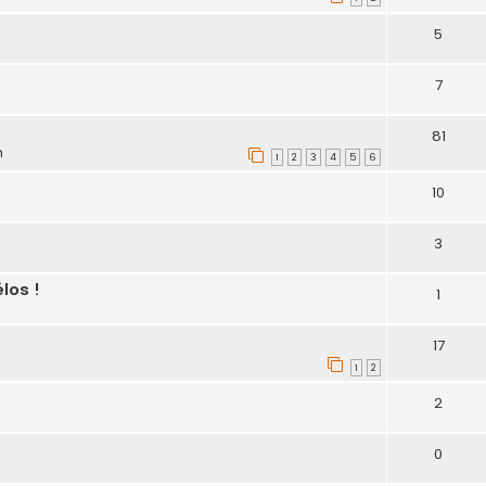
5
7
81
m
1
2
3
4
5
6
10
3
los !
1
17
1
2
2
0