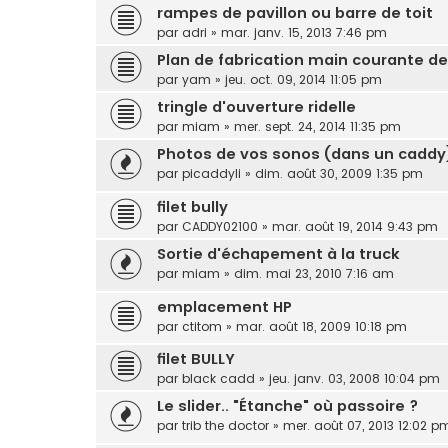
rampes de pavillon ou barre de toit
par
adri
»
mar. janv. 15, 2013 7:46 pm
Plan de fabrication main courante d
par
yam
»
jeu. oct. 09, 2014 11:05 pm
tringle d'ouverture ridelle
par
miam
»
mer. sept. 24, 2014 11:35 pm
Photos de vos sonos (dans un caddy
par
picaddyli
»
dim. août 30, 2009 1:35 pm
filet bully
par
CADDY02100
»
mar. août 19, 2014 9:43 pm
Sortie d'échapement à la truck
par
miam
»
dim. mai 23, 2010 7:16 am
emplacement HP
par
ctitom
»
mar. août 18, 2009 10:18 pm
filet BULLY
par
black cadd
»
jeu. janv. 03, 2008 10:04 pm
Le slider.. "Étanche" où passoire ?
par
trib the doctor
»
mer. août 07, 2013 12:02 p