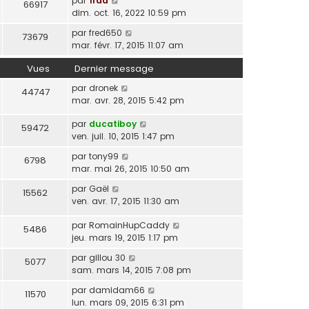
par
frdd
66917
dim. oct. 16, 2022 10:59 pm
par
fred650
73679
mar. févr. 17, 2015 11:07 am
Vues
Dernier message
par
dronek
44747
mar. avr. 28, 2015 5:42 pm
par
ducatiboy
59472
ven. juil. 10, 2015 1:47 pm
par
tony99
6798
mar. mai 26, 2015 10:50 am
par
Gaël
15562
ven. avr. 17, 2015 11:30 am
par
RomainHupCaddy
5486
jeu. mars 19, 2015 1:17 pm
par
gillou 30
5077
sam. mars 14, 2015 7:08 pm
par
damidam66
11570
lun. mars 09, 2015 6:31 pm