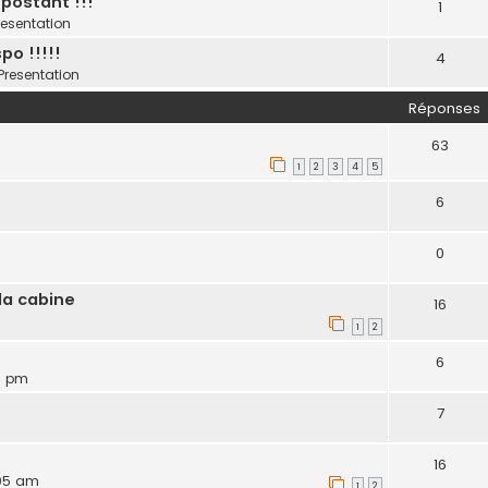
postant !!!
1
resentation
po !!!!!
4
Presentation
Réponses
63
1
2
3
4
5
6
0
la cabine
16
1
2
6
17 pm
7
16
:05 am
1
2