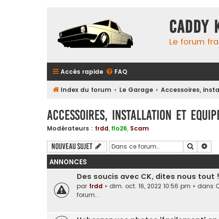
Caddy 
Le forum fr
Accès rapide
FAQ
Index du forum
Le Garage
Accessoires, inst
Accessoires, installation et equi
Modérateurs :
frdd
,
flo26
,
Scam
Recherc
Rec
Nouveau sujet
ANNONCES
Des soucis avec CK, dites nous tout 
par
frdd
»
dim. oct. 16, 2022 10:56 pm
» dans
Q
forum...