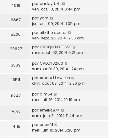
par
caddy bzh
4819
ven. oct. 10, 2014 8:44 pm
par
yam
6867
jeu. oct. 09, 2014 11:05 pm
par
trib the doctor
5200
ven. sept. 26, 2014 12:33 am
par
CROQUEMAFESSE
20627
mar. sept. 02, 2014 5:21 pm
par
CADDY02100
3539
sam. août 30, 2014 1:24 pm
par
Arnaud Lawless
16511
dim. août 03, 2014 12:26 pm
par
dim54
11247
mer. juil. 16, 2014 10:19 pm
par
emeric974
7982
sam. juin 21, 2014 11:44 am
par
eden91
14115
mer. juin 18, 2014 5:28 pm