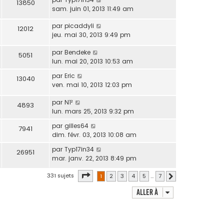
13850
sam. juin 01, 2013 11:49 am
par
picaddyli
12012
jeu. mai 30, 2013 9:49 pm
par
Bendeke
5051
lun. mai 20, 2013 10:53 am
par
Eric
13040
ven. mai 10, 2013 12:03 pm
par
N1²
4893
lun. mars 25, 2013 9:32 pm
par
gilles64
7941
dim. févr. 03, 2013 10:08 am
par
Typ17in34
26951
mar. janv. 22, 2013 8:49 pm
Page
1
sur
7
331 sujets
1
2
3
4
5
…
7
Suivante
Aller à