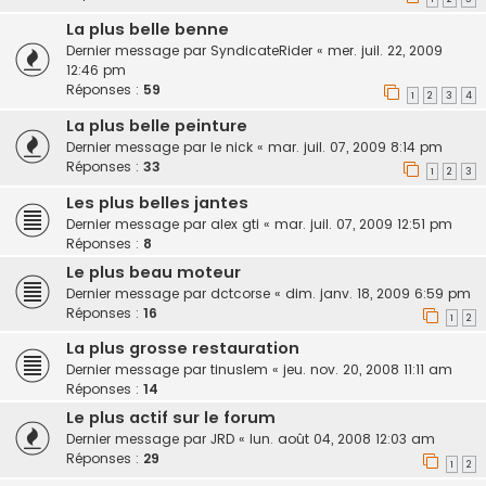
La plus belle benne
Dernier message par
SyndicateRider
«
mer. juil. 22, 2009
12:46 pm
Réponses :
59
1
2
3
4
La plus belle peinture
Dernier message par
le nick
«
mar. juil. 07, 2009 8:14 pm
Réponses :
33
1
2
3
Les plus belles jantes
Dernier message par
alex gti
«
mar. juil. 07, 2009 12:51 pm
Réponses :
8
Le plus beau moteur
Dernier message par
dctcorse
«
dim. janv. 18, 2009 6:59 pm
Réponses :
16
1
2
La plus grosse restauration
Dernier message par
tinuslem
«
jeu. nov. 20, 2008 11:11 am
Réponses :
14
Le plus actif sur le forum
Dernier message par
JRD
«
lun. août 04, 2008 12:03 am
Réponses :
29
1
2