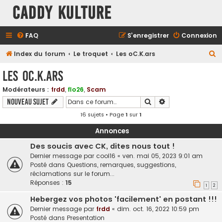
Caddy Kulture
FAQ
S’enregistrer
Connexion
R
Index du forum
Le troquet
Les oC.K.ars
e
Les oC.K.ars
c
Modérateurs :
frdd
,
flo26
,
Scam
h
Rechercher
Recherche avancé
Nouveau sujet
e
16 sujets • Page
1
sur
1
r
c
Annonces
h
Des soucis avec CK, dites nous tout !
Dernier message par
cool16
«
ven. mai 05, 2023 9:01 am
e
Posté dans
Questions, remarques, suggestions,
r
réclamations sur le forum...
Réponses :
15
1
2
Hebergez vos photos 'facilement' en postant !!!
Dernier message par
frdd
«
dim. oct. 16, 2022 10:59 pm
Posté dans
Presentation