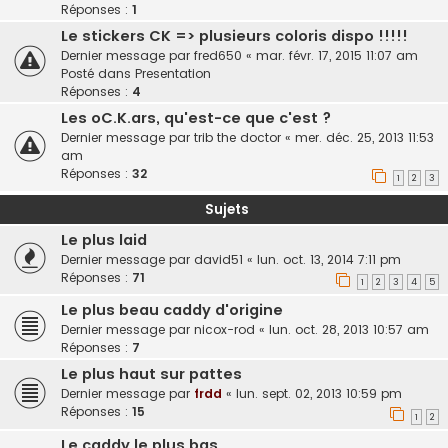
Réponses :
1
Le stickers CK => plusieurs coloris dispo !!!!!
Dernier message par
fred650
«
mar. févr. 17, 2015 11:07 am
Posté dans
Presentation
Réponses :
4
Les oC.K.ars, qu'est-ce que c'est ?
Dernier message par
trib the doctor
«
mer. déc. 25, 2013 11:53
am
Réponses :
32
1
2
3
Sujets
Le plus laid
Dernier message par
david51
«
lun. oct. 13, 2014 7:11 pm
Réponses :
71
1
2
3
4
5
Le plus beau caddy d'origine
Dernier message par
nicox-rod
«
lun. oct. 28, 2013 10:57 am
Réponses :
7
Le plus haut sur pattes
Dernier message par
frdd
«
lun. sept. 02, 2013 10:59 pm
Réponses :
15
1
2
Le caddy le plus bas