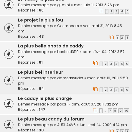
Dernier message par
g-mini
«
mar. juin 11, 2013 8:26 pm
Réponses :
66
1
2
3
4
5
Le projet le plus fou
Dernier message par
Cosmocats
«
ven. mai 31, 2013 8:45
am
Réponses :
43
1
2
3
La plus belle photo de caddy
Dernier message par
bastien13110
«
sam. févr. 04, 2012 3:57
am
Réponses :
81
1
2
3
4
5
6
Le plus bel interieur
Dernier message par
dameasyrider
«
mar. août 16, 2011 9:50
pm
Réponses :
84
1
2
3
4
5
6
Le caddy le plus chargé
Dernier message par
polor1
«
dim. août 07, 2011 7:12 pm
Réponses :
147
1
7
8
9
10
…
Le plus beau caddy du forum
Dernier message par
AUDI A4V6
«
lun. sept. 14, 2009 4:14 pm
Réponses :
30
1
2
3