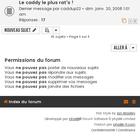
Le caddy le plus rat's !
Dernier message par
caddup22
«
dim. janv. 20, 2008 1:01
am
Réponses :
17
1
2
Nouveau sujet
16 sujets • Page
1
sur
1
Aller à
Permissions du forum
Vous
ne pouvez pas
poster de nouveaux sujets
Vous
ne pouvez pas
répondre aux sujets
Vous
ne pouvez pas
modifier vos messages
Vous
ne pouvez pas
supprimer vos messages
Vous
ne pouvez pas
joindre des fichiers
Index du forum
Flat Style by
Ian Bradley
Développé par
phpBB
® Forum Software © phpBB Limited
Traduit par
phpBB-fr.com
Confidentialité
|
Conditions