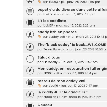
par
TRS63
»
jeu. janv. 28, 2010 9:50 pm
oups! y'a du divorce dans cette affair
par
kiwiracer
»
lun. oct. 17, 2022 7:10 pm
Slt les caddiste
par
LioM2F
»
mar. oct. 18, 2022 2:28 am
caddy bzh en photos
par
caddy bzh
»
mar. mars 27, 2012 10:43
The "black caddy" is back...WELCOME
par
Team Uppsala
»
lun. janv. 28, 2013 10:58 
Salut à tous
par
Pit Macfly
»
lun. oct. 17, 2022 8:57 pm
Mon caddy, en restauration full origi
par
TRS63
»
dim. mars 07, 2010 4:54 pm
restau de mon caddy VR6
par
cool16
»
lun. oct. 17, 2022 7:47 am
le caddy # 3 " le caddic rs "
par
euroblack
»
dim. mars 18, 2012 8:35 pm
Coucou