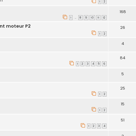
pm
1
2
168
1
8
9
10
11
12
…
nt moteur P2
26
1
2
4
84
1
2
3
4
5
6
5
25
1
2
15
1
2
51
1
2
3
4