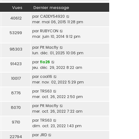
i
d
r
Vues
Dernier message
e
l
r
par
CADDY54920
40612
e
n
mer. mai 06, 2015 11:28 pm
d
i
e
e
par
RUBYCON
53299
r
r
mar. juin 10, 2014 9:12 pm
n
m
i
par
Pit Macfly
e
98303
e
lun. déc. 01, 2025 10:06 pm
s
r
s
par
flo26
m
91423
a
jeu. déc. 29, 2022 8:22 am
e
g
s
e
par
cool16
10017
s
mer. nov. 02, 2022 5:29 pm
a
g
par
TRS63
8776
e
mer. oct. 26, 2022 2:50 pm
par
Pit Macfly
8070
mer. oct. 26, 2022 7:22 am
par
TRS63
9710
dim. oct. 23, 2022 1:43 pm
par
JRD
22794