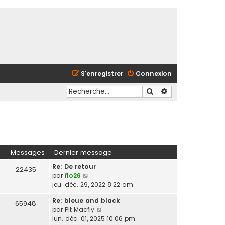
S’enregistrer
Connexion
Rechercher
Recherche avancé
Messages
Dernier message
Re: De retour
22435
V
par
flo26
o
jeu. déc. 29, 2022 8:22 am
i
Re: bleue and black
r
65948
V
par
Pit Macfly
l
o
lun. déc. 01, 2025 10:06 pm
e