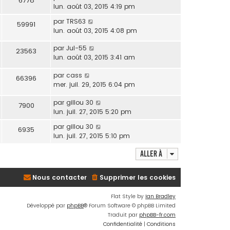
6778
lun. août 03, 2015 4:19 pm
par
TRS63
59991
lun. août 03, 2015 4:08 pm
par
Jul-55
23563
lun. août 03, 2015 3:41 am
par
cass
66396
mer. juil. 29, 2015 6:04 pm
par
gillou 30
7900
lun. juil. 27, 2015 5:20 pm
par
gillou 30
6935
lun. juil. 27, 2015 5:10 pm
Aller à
Nous contacter
Supprimer les cookies
Flat Style by
Ian Bradley
Développé par
phpBB
® Forum Software © phpBB Limited
Traduit par
phpBB-fr.com
Confidentialité
|
Conditions