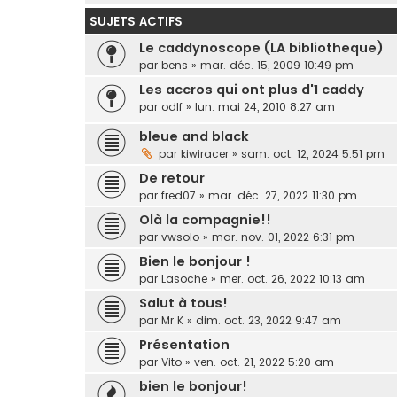
SUJETS ACTIFS
Le caddynoscope (LA bibliotheque)
par
bens
»
mar. déc. 15, 2009 10:49 pm
Les accros qui ont plus d'1 caddy
par
odlf
»
lun. mai 24, 2010 8:27 am
bleue and black
par
kiwiracer
»
sam. oct. 12, 2024 5:51 pm
De retour
par
fred07
»
mar. déc. 27, 2022 11:30 pm
Olà la compagnie!!
par
vwsolo
»
mar. nov. 01, 2022 6:31 pm
Bien le bonjour !
par
Lasoche
»
mer. oct. 26, 2022 10:13 am
Salut à tous!
par
Mr K
»
dim. oct. 23, 2022 9:47 am
Présentation
par
Vito
»
ven. oct. 21, 2022 5:20 am
bien le bonjour!