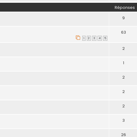
Réponses
9
63
1
2
3
4
5
2
1
2
2
2
3
26