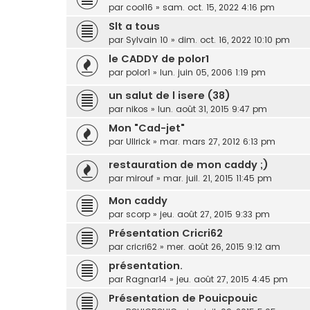
par
cool16
»
sam. oct. 15, 2022 4:16 pm
Slt a tous
par
Sylvain 10
»
dim. oct. 16, 2022 10:10 pm
le CADDY de polor1
par
polor1
»
lun. juin 05, 2006 1:19 pm
un salut de l isere (38)
par
nikos
»
lun. août 31, 2015 9:47 pm
Mon "Cad-jet"
par
Ullrick
»
mar. mars 27, 2012 6:13 pm
restauration de mon caddy ;)
par
mirouf
»
mar. juil. 21, 2015 11:45 pm
Mon caddy
par
scorp
»
jeu. août 27, 2015 9:33 pm
Présentation Cricri62
par
cricri62
»
mer. août 26, 2015 9:12 am
présentation.
par
Ragnar14
»
jeu. août 27, 2015 4:45 pm
Présentation de Pouicpouic