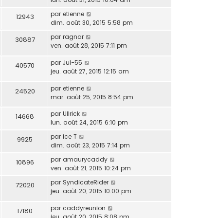
par
etienne
12943
dim. août 30, 2015 5:58 pm
par
ragnar
30887
ven. août 28, 2015 7:11 pm
par
Jul-55
40570
jeu. août 27, 2015 12:15 am
par
etienne
24520
mar. août 25, 2015 8:54 pm
par
Ullrick
14668
lun. août 24, 2015 6:10 pm
par
ice T
9925
dim. août 23, 2015 7:14 pm
par
amaurycaddy
10896
ven. août 21, 2015 10:24 pm
par
SyndicateRider
72020
jeu. août 20, 2015 10:00 pm
par
caddyreunion
17180
jeu. août 20, 2015 8:08 pm