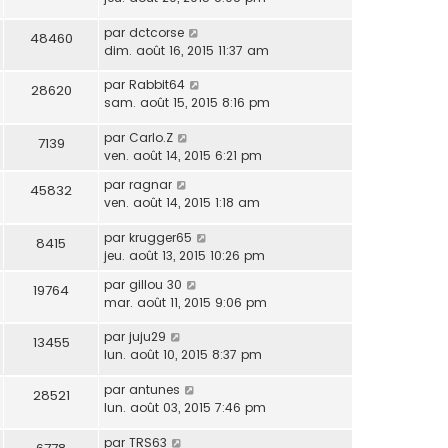
par
dctcorse
48460
dim. août 16, 2015 11:37 am
par
Rabbit64
28620
sam. août 15, 2015 8:16 pm
par
Carlo.Z
7139
ven. août 14, 2015 6:21 pm
par
ragnar
45832
ven. août 14, 2015 1:18 am
par
krugger65
8415
jeu. août 13, 2015 10:26 pm
par
gillou 30
19764
mar. août 11, 2015 9:06 pm
par
juju29
13455
lun. août 10, 2015 8:37 pm
par
antunes
28521
lun. août 03, 2015 7:46 pm
par
TRS63