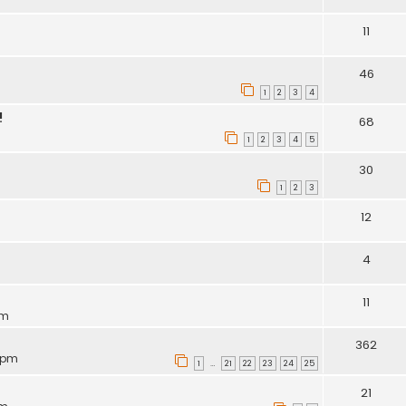
11
46
1
2
3
4
!
68
1
2
3
4
5
30
1
2
3
12
4
11
pm
362
0 pm
1
21
22
23
24
25
…
21