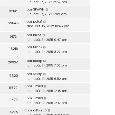
lun. oct. 17, 2022 12:52 pm
par
SPAWN
9208
lun. oct. 17, 2022 11:09 am
par
polor1
89648
dim. oct. 16, 2022 10:45 pm
par
nikos
9172
lun. août 31, 2015 9:47 pm
par
Ullrick
118216
lun. août 31, 2015 8:27 pm
par
scorp
20924
lun. août 31, 2015 7:02 pm
par
scorp
16820
lun. août 31, 2015 6:52 pm
par
TRS63
8870
lun. août 31, 2015 12:18 pm
par
TRS63
10470
lun. août 31, 2015 12:17 pm
par
gillou 30
14278
lun. août 31, 2015 10:04 am