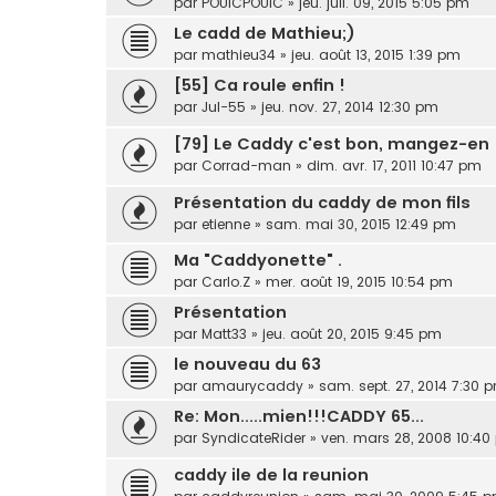
par
POUICPOUIC
»
jeu. juil. 09, 2015 5:05 pm
Le cadd de Mathieu;)
par
mathieu34
»
jeu. août 13, 2015 1:39 pm
[55] Ca roule enfin !
par
Jul-55
»
jeu. nov. 27, 2014 12:30 pm
[79] Le Caddy c'est bon, mangez-en 
par
Corrad-man
»
dim. avr. 17, 2011 10:47 pm
Présentation du caddy de mon fils
par
etienne
»
sam. mai 30, 2015 12:49 pm
Ma "Caddyonette" .
par
Carlo.Z
»
mer. août 19, 2015 10:54 pm
Présentation
par
Matt33
»
jeu. août 20, 2015 9:45 pm
le nouveau du 63
par
amaurycaddy
»
sam. sept. 27, 2014 7:30 
Re: Mon.....mien!!!CADDY 65...
par
SyndicateRider
»
ven. mars 28, 2008 10:4
caddy ile de la reunion