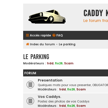
Caddy 
Le forum fr
Accès rapide
FAQ
Index du forum
Le parking
Le parking
Modérateurs :
frdd
,
flo26
,
Scam
FORUM
Presentation
Quelques mots pour vous presenter, OBLIGATOIR
Modérateurs :
frdd
,
flo26
,
Scam
Vos Caddys.
Postez des photos de vos Caddys
Modérateurs :
frdd
,
flo26
,
Scam