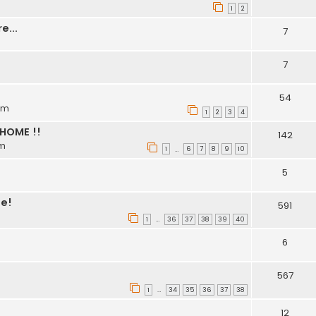
1
2
e...
7
7
54
 pm
1
2
3
4
 HOME !!
142
am
1
6
7
8
9
10
…
5
ne!
591
1
36
37
38
39
40
…
6
567
1
34
35
36
37
38
…
12