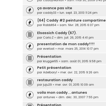
par
caddyreunion
»
sam. mai 30, 2009 5:45 
ça avance pas vite
par
caddy33
»
lun. sept. 23, 2013 11:24 pm
{64} Caddy #2 peinture compartime
par
Rabbit64
»
sam. févr. 28, 2015 6:07 pm
Elsassich Caddy (67).
par
Carlo.Z
»
dim. juil. 26, 2015 4:41 pm
presentation de mon caddy!!!!
par
everlast
»
mar. mars 25, 2014 10:17 pm
Présentation
par
krugger65
»
sam. août 01, 2015 9:58 pm
Petit présentation
par
Adelbary1
»
mer. avr. 22, 2015 9:26 am
restauration caddy
par
juju29
»
mer. avr. 01, 2015 10:09 am
voila mon caddy....antunes
par
antunes
»
dim. déc. 30, 2007 7:55 pm
Présentation