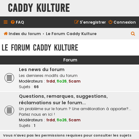
Caddy Kulture
FAQ
S’enregistrer
Connexion
R
Index du forum
Le Forum Caddy Kulture
e
Le Forum Caddy Kulture
c
h
Forum
e
Les news du forum
r
Les dernieres modifs du forum
Modérateurs :
frdd
,
flo26
,
Scam
c
Sujets :
66
h
Questions, remarques, suggestions,
e
réclamations sur le forum...
r
Un problème sur le forum ? Une amélioration à apporter?...
Parlez nous en ici !
Modérateurs :
frdd
,
flo26
,
Scam
Sujets :
1
Vous n’avez pas les permissions requises pour consulter les sujets