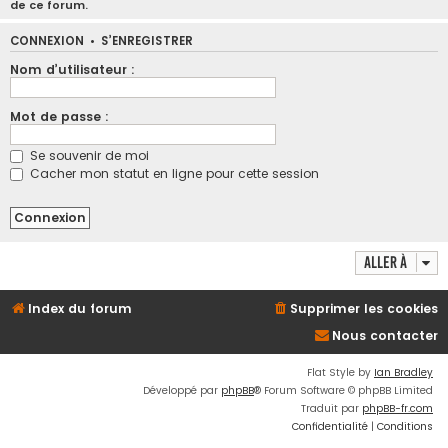
de ce forum.
CONNEXION
•
S’ENREGISTRER
Nom d’utilisateur :
Mot de passe :
Se souvenir de moi
Cacher mon statut en ligne pour cette session
Aller à
Index du forum
Supprimer les cookies
Nous contacter
Flat Style by
Ian Bradley
Développé par
phpBB
® Forum Software © phpBB Limited
Traduit par
phpBB-fr.com
Confidentialité
|
Conditions