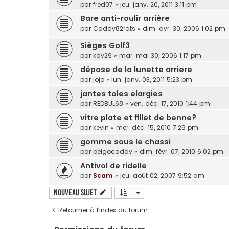
par
fred07
»
jeu. janv. 20, 2011 3:11 pm
Bare anti-roulir arrière
par
Caddy82rats
»
dim. avr. 30, 2006 1:02 pm
Sièges Golf3
par
kdy29
»
mar. mai 30, 2006 1:17 pm
dépose de la lunette arriere
par
jojo
»
lun. janv. 03, 2011 5:23 pm
jantes toles elargies
par
REDBUL68
»
ven. déc. 17, 2010 1:44 pm
vitre plate et fillet de benne?
par
kevin
»
mer. déc. 15, 2010 7:29 pm
gomme sous le chassi
par
belgocaddy
»
dim. févr. 07, 2010 6:02 pm
Antivol de ridelle
par
Scam
»
jeu. août 02, 2007 9:52 am
Nouveau sujet
Retourner à l’index du forum