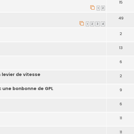
15
1
2
49
1
2
3
4
2
13
6
 levier de vitesse
2
ec une bonbonne de GPL
9
6
11
11