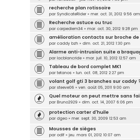
recherche plan rotissoire
par
SyndicateRider
»
mer. oct. 31, 2012 9:56 am
Recherche astuce ou truc
par
carpediem34
»
mar. oct. 30, 2012 9:28 pm
amélioration contacts sur broche d
par
caddy bzh
»
dim. oct. 21, 2012 1:30 pm
Alarme anti-intrusion suite a braqua
par
lacblancride
»
mar. juil. 10, 2012 12:57 am
Tableau de bord complet MK1
par
tetanos
»
lun. oct. 08, 2012 2:27 pm
volant golf gti 3 branches sur caddy 
par
steeve06
»
ven. août 05, 2011 9:00 am
Quel moteur on peut mettre sans fai
par
Bruno2929
»
dim. oct. 14, 2007 6:06 pm
protection carter d'huile
par
dgeo
»
mer. sept. 30, 2009 12:53 am
Mousses de sièges
par
odlf
»
jeu. mars 01, 2012 10:07 am