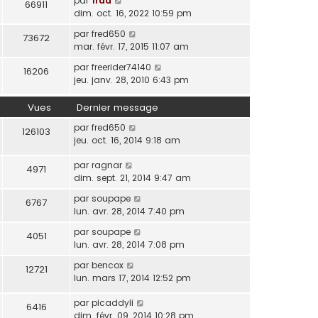
par
frdd
66911
dim. oct. 16, 2022 10:59 pm
par
fred650
73672
mar. févr. 17, 2015 11:07 am
par
freerider74140
16206
jeu. janv. 28, 2010 6:43 pm
Vues
Dernier message
par
fred650
126103
jeu. oct. 16, 2014 9:18 am
par
ragnar
4971
dim. sept. 21, 2014 9:47 am
par
soupape
6767
lun. avr. 28, 2014 7:40 pm
par
soupape
4051
lun. avr. 28, 2014 7:08 pm
par
bencox
12721
lun. mars 17, 2014 12:52 pm
par
picaddyli
6416
dim. févr. 09, 2014 10:28 pm