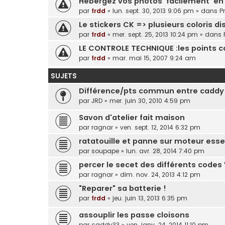
Hebergez vos photos 'facilement' en 
par
frdd
»
lun. sept. 30, 2013 9:06 pm
» dans
P
Le stickers CK => plusieurs coloris dis
par
frdd
»
mer. sept. 25, 2013 10:24 pm
» dans
LE CONTROLE TECHNIQUE :les points con
par
frdd
»
mar. mai 15, 2007 9:24 am
SUJETS
Différence/pts commun entre caddy e
par
JRD
»
mer. juin 30, 2010 4:59 pm
Savon d'atelier fait maison
par
ragnar
»
ven. sept. 12, 2014 6:32 pm
ratatouille et panne sur moteur esse
par
soupape
»
lun. avr. 28, 2014 7:40 pm
percer le secet des différents codes V
par
ragnar
»
dim. nov. 24, 2013 4:12 pm
"Reparer" sa batterie !
par
frdd
»
jeu. juin 13, 2013 6:35 pm
assouplir les passe cloisons
par
caddy33
»
ven. janv. 24, 2014 11:10 pm