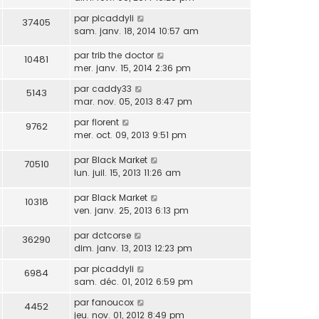
par
picaddyli
37405
sam. janv. 18, 2014 10:57 am
par
trib the doctor
10481
mer. janv. 15, 2014 2:36 pm
par
caddy33
5143
mar. nov. 05, 2013 8:47 pm
par
florent
9762
mer. oct. 09, 2013 9:51 pm
par
Black Market
70510
lun. juil. 15, 2013 11:26 am
par
Black Market
10318
ven. janv. 25, 2013 6:13 pm
par
dctcorse
36290
dim. janv. 13, 2013 12:23 pm
par
picaddyli
6984
sam. déc. 01, 2012 6:59 pm
par
fanoucox
4452
jeu. nov. 01, 2012 8:49 pm