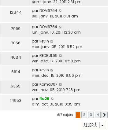
sam. janv. 22, 2011 2:31 pm
par
DOM6764
12844
jeu. janv. 13, 2011 8:31 am
par
DOM6764
7969
lun. janv. 10, 2011 12:30 am
par
kevin
7056
mer. janv. 05, 2011 5:52 pm
par
REDBUL68
4684
ven. déc. 17, 2010 6:50 pm
par
kevin
6614
mer. déc. 15, 2010 9:56 pm
par
Koma387
6365
ven. nov. 05, 2010 7:18 pm
par
flo26
14953
dim. oct. 31, 2010 8:35 pm
187 sujets
1
2
3
4
Suivante
Aller à