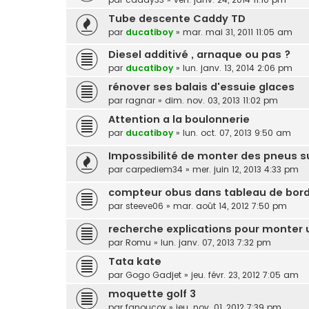
Tube descente Caddy TD
par
ducatiboy
»
mar. mai 31, 2011 11:05 am
Diesel additivé , arnaque ou pas ?
par
ducatiboy
»
lun. janv. 13, 2014 2:06 pm
rénover ses balais d'essuie glaces
par
ragnar
»
dim. nov. 03, 2013 11:02 pm
Attention a la boulonnerie
par
ducatiboy
»
lun. oct. 07, 2013 9:50 am
Impossibilité de monter des pneus su
par
carpediem34
»
mer. juin 12, 2013 4:33 pm
compteur obus dans tableau de bord
par
steeve06
»
mar. août 14, 2012 7:50 pm
recherche explications pour monter 
par
Romu
»
lun. janv. 07, 2013 7:32 pm
Tata kate
par
Gogo Gadjet
»
jeu. févr. 23, 2012 7:05 am
moquette golf 3
par
fanoucox
»
jeu. nov. 01, 2012 7:39 pm