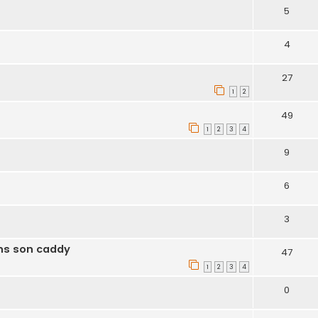
5
4
27
1
2
49
1
2
3
4
9
6
3
s son caddy
47
1
2
3
4
0