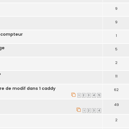
9
9
e compteur
1
ge
5
2
?
11
re de modif dans 1 caddy
62
1
2
3
4
5
49
1
2
3
4
2