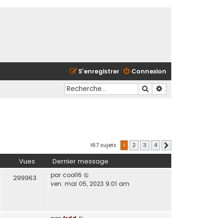
S’enregistrer
Connexion
Rechercher
Recherche avancé
187 sujets
1
2
3
4
Suivante
Vues
Dernier message
par
cool16
299963
ven. mai 05, 2023 9:01 am