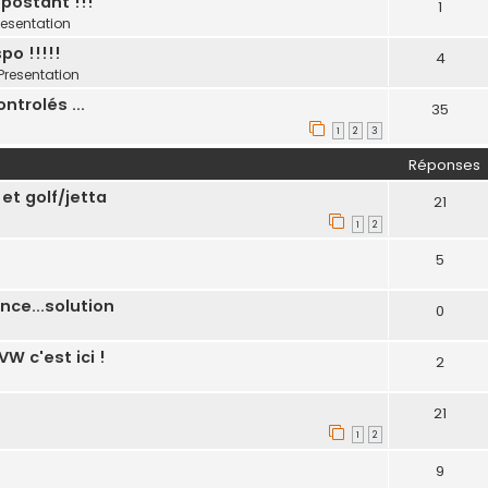
postant !!!
1
resentation
po !!!!!
4
Presentation
trolés ...
35
1
2
3
Réponses
t golf/jetta
21
1
2
5
nce...solution
0
W c'est ici !
2
21
1
2
9