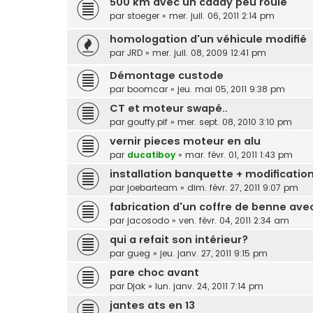
500 km avec un caddy peu roulé
par
stoeger
»
mer. juil. 06, 2011 2:14 pm
homologation d'un véhicule modifié
par
JRD
»
mer. juil. 08, 2009 12:41 pm
Démontage custode
par
boomcar
»
jeu. mai 05, 2011 9:38 pm
CT et moteur swapé..
par
gouffy.pif
»
mer. sept. 08, 2010 3:10 pm
vernir pieces moteur en alu
par
ducatiboy
»
mar. févr. 01, 2011 1:43 pm
installation banquette + modification
par
joebarteam
»
dim. févr. 27, 2011 9:07 pm
fabrication d'un coffre de benne av
par
jacosodo
»
ven. févr. 04, 2011 2:34 am
qui a refait son intérieur?
par
gueg
»
jeu. janv. 27, 2011 9:15 pm
pare choc avant
par
Djak
»
lun. janv. 24, 2011 7:14 pm
jantes ats en 13