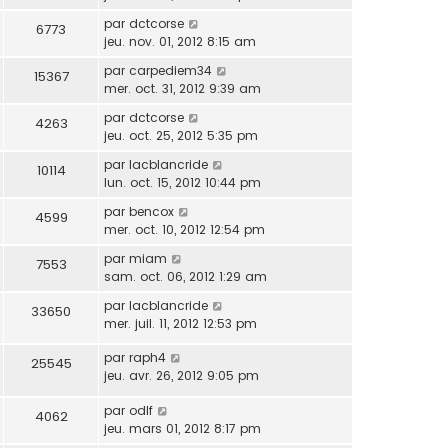
par
dctcorse
6773
jeu. nov. 01, 2012 8:15 am
par
carpediem34
15367
mer. oct. 31, 2012 9:39 am
par
dctcorse
4263
jeu. oct. 25, 2012 5:35 pm
par
lacblancride
10114
lun. oct. 15, 2012 10:44 pm
par
bencox
4599
mer. oct. 10, 2012 12:54 pm
par
miam
7553
sam. oct. 06, 2012 1:29 am
par
lacblancride
33650
mer. juil. 11, 2012 12:53 pm
par
raph4
25545
jeu. avr. 26, 2012 9:05 pm
par
odlf
4062
jeu. mars 01, 2012 8:17 pm