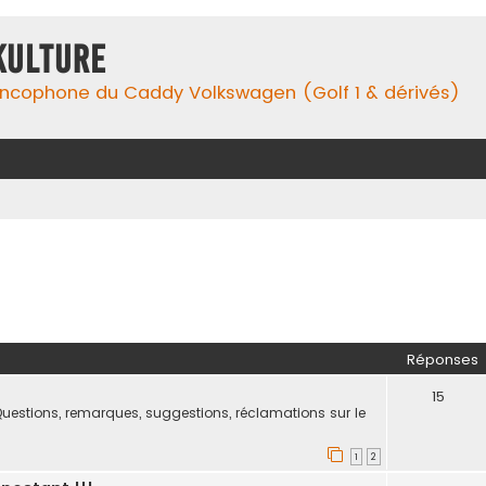
Kulture
ancophone du Caddy Volkswagen (Golf 1 & dérivés)
her
herche avancée
Réponses
!
15
uestions, remarques, suggestions, réclamations sur le
1
2