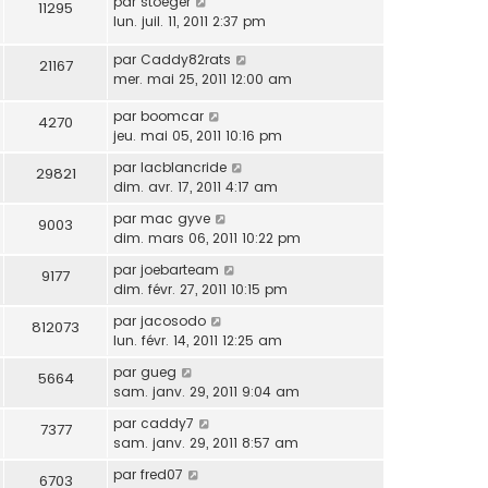
par
stoeger
11295
lun. juil. 11, 2011 2:37 pm
par
Caddy82rats
21167
mer. mai 25, 2011 12:00 am
par
boomcar
4270
jeu. mai 05, 2011 10:16 pm
par
lacblancride
29821
dim. avr. 17, 2011 4:17 am
par
mac gyve
9003
dim. mars 06, 2011 10:22 pm
par
joebarteam
9177
dim. févr. 27, 2011 10:15 pm
par
jacosodo
812073
lun. févr. 14, 2011 12:25 am
par
gueg
5664
sam. janv. 29, 2011 9:04 am
par
caddy7
7377
sam. janv. 29, 2011 8:57 am
par
fred07
6703