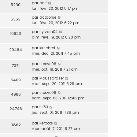
par
odlf
5230
lun. févr. 20, 2012 8:17 pm
par
dctcorse
5363
lun. févr. 20, 2012 6:22 pm
par
sylvain04
16923
dim. févr. 19, 2012 8:28 pm
par
kirschrot
20464
mer. déc. 21, 2011 7:45 pm
par
steeve06
7071
mer. oct. 19, 2011 7:21 am
par
Moussaraser
5409
mar. sept. 20, 2011 3:29 pm
par
steeve06
4966
sam. sept. 03, 2011 12:46 pm
par
tit'83
24746
jeu. sept. 01, 2011 11:38 pm
par
keroots
3862
mer. août 17, 2011 9:27 pm