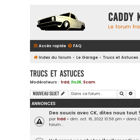
Caddy 
Le forum fr
Accès rapide
FAQ
Index du forum
Le Garage
Trucs et Astuces
Trucs et Astuces
Modérateurs :
frdd
,
flo26
,
Scam
Recherc
Rec
Nouveau sujet
ANNONCES
Des soucis avec CK, dites nous tout 
par
frdd
»
dim. oct. 16, 2022 10:56 pm
» dans
Q
forum...