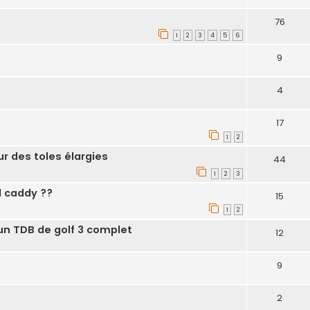
76
1
2
3
4
5
6
9
4
17
1
2
r des toles élargies
44
1
2
3
 caddy ??
15
1
2
un TDB de golf 3 complet
12
9
2