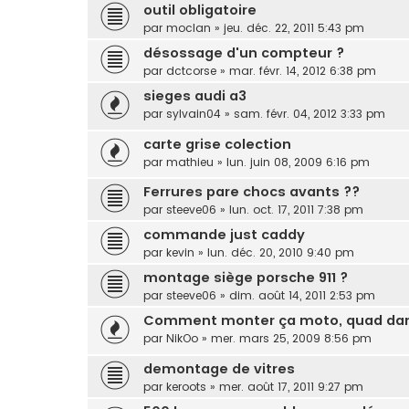
outil obligatoire
par
moclan
»
jeu. déc. 22, 2011 5:43 pm
désossage d'un compteur ?
par
dctcorse
»
mar. févr. 14, 2012 6:38 pm
sieges audi a3
par
sylvain04
»
sam. févr. 04, 2012 3:33 pm
carte grise colection
par
mathieu
»
lun. juin 08, 2009 6:16 pm
Ferrures pare chocs avants ??
par
steeve06
»
lun. oct. 17, 2011 7:38 pm
commande just caddy
par
kevin
»
lun. déc. 20, 2010 9:40 pm
montage siège porsche 911 ?
par
steeve06
»
dim. août 14, 2011 2:53 pm
Comment monter ça moto, quad dan
par
NikOo
»
mer. mars 25, 2009 8:56 pm
demontage de vitres
par
keroots
»
mer. août 17, 2011 9:27 pm