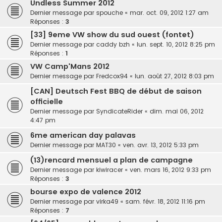
Undless Summer 2012
Dernier message par
spouche
«
mar. oct. 09, 2012 1:27 am
Réponses :
3
[33] 9eme VW show du sud ouest (fontet)
Dernier message par
caddy bzh
«
lun. sept. 10, 2012 8:25 pm
Réponses :
1
VW Camp'Mans 2012
Dernier message par
Fredcox94
«
lun. août 27, 2012 8:03 pm
[CAN] Deutsch Fest BBQ de début de saison
officielle
Dernier message par
SyndicateRider
«
dim. mai 06, 2012
4:47 pm
6me american day palavas
Dernier message par
MAT30
«
ven. avr. 13, 2012 5:33 pm
(13)rencard mensuel a plan de campagne
Dernier message par
kiwiracer
«
ven. mars 16, 2012 9:33 pm
Réponses :
3
bourse expo de valence 2012
Dernier message par
virka49
«
sam. févr. 18, 2012 11:16 pm
Réponses :
7