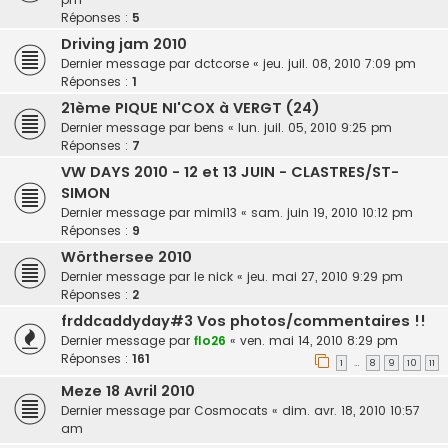
Réponses :
5
Driving jam 2010
Dernier message par
dctcorse
«
jeu. juil. 08, 2010 7:09 pm
Réponses :
1
21ème PIQUE NI'COX à VERGT (24)
Dernier message par
bens
«
lun. juil. 05, 2010 9:25 pm
Réponses :
7
VW DAYS 2010 - 12 et 13 JUIN - CLASTRES/ST-
SIMON
Dernier message par
mimi13
«
sam. juin 19, 2010 10:12 pm
Réponses :
9
Wörthersee 2010
Dernier message par
le nick
«
jeu. mai 27, 2010 9:29 pm
Réponses :
2
frddcaddyday#3 Vos photos/commentaires !!
Dernier message par
flo26
«
ven. mai 14, 2010 8:29 pm
Réponses :
161
1
8
9
10
11
…
Meze 18 Avril 2010
Dernier message par
Cosmocats
«
dim. avr. 18, 2010 10:57
am