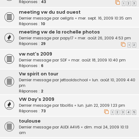
Réponses :
43
1
2
3
meeting vw du sud ouest
Dernier message par
oeilgris
«
mer. sept. 16, 2009 10:35 am
Réponses :
10
meeting vw de la rochelle photos
Dernier message par
papy17
«
mer. août 26, 2009 4:53 pm
Réponses :
29
1
2
vw nat's 2009
Dernier message par
SDF
«
mar. août 18, 2009 10:40 pm
Réponses :
6
Vw spirit on tour
Dernier message par
jettaoldschool
«
lun. août 10, 2009 4:40
pm
Réponses :
2
VW Day's 2009
Dernier message par
tibo16s
«
lun. juin 22, 2009 1:23 pm
Réponses :
73
1
2
3
4
5
toulouse
Dernier message par
AUDI A4V6
«
dim. mai 24, 2009 10:13
am