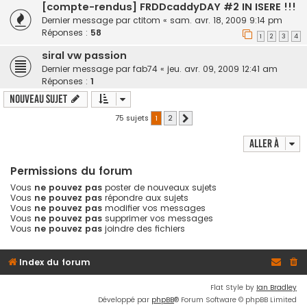
[compte-rendus] FRDDcaddyDAY #2 IN ISERE !!!
Dernier message par
ctitom
«
sam. avr. 18, 2009 9:14 pm
Réponses :
58
1
2
3
4
siral vw passion
Dernier message par
fab74
«
jeu. avr. 09, 2009 12:41 am
Réponses :
1
Nouveau sujet
75 sujets
1
2
Suivante
Aller à
Permissions du forum
Vous
ne pouvez pas
poster de nouveaux sujets
Vous
ne pouvez pas
répondre aux sujets
Vous
ne pouvez pas
modifier vos messages
Vous
ne pouvez pas
supprimer vos messages
Vous
ne pouvez pas
joindre des fichiers
Index du forum
Flat Style by
Ian Bradley
Développé par
phpBB
® Forum Software © phpBB Limited