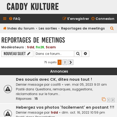
Caddy Kulture
FAQ
S’enregistrer
Connexion
R
Index du forum
Les sorties
Reportages de meetings
e
Reportages de meetings
c
Modérateurs :
frdd
,
flo26
,
Scam
h
Rechercher
Recherche avancé
Nouveau sujet
e
r
75 sujets
1
2
Suivante
c
Annonces
h
Des soucis avec CK, dites nous tout !
e
Dernier message par
cool16
«
ven. mai 05, 2023 9:01 am
r
Posté dans
Questions, remarques, suggestions,
réclamations sur le forum...
Réponses :
15
1
2
Hebergez vos photos 'facilement' en postant !!!
Dernier message par
frdd
«
dim. oct. 16, 2022 10:59 pm