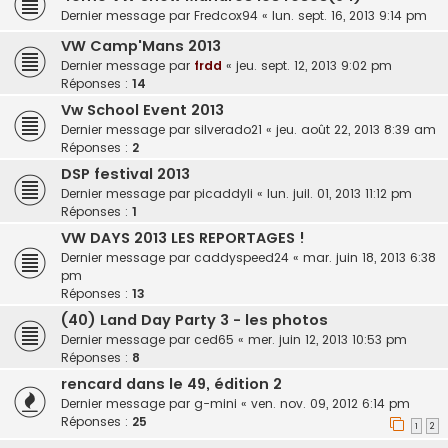
Dernier message par
Fredcox94
«
lun. sept. 16, 2013 9:14 pm
VW Camp'Mans 2013
Dernier message par
frdd
«
jeu. sept. 12, 2013 9:02 pm
Réponses :
14
Vw School Event 2013
Dernier message par
silverado21
«
jeu. août 22, 2013 8:39 am
Réponses :
2
DSP festival 2013
Dernier message par
picaddyli
«
lun. juil. 01, 2013 11:12 pm
Réponses :
1
VW DAYS 2013 LES REPORTAGES !
Dernier message par
caddyspeed24
«
mar. juin 18, 2013 6:38
pm
Réponses :
13
(40) Land Day Party 3 - les photos
Dernier message par
ced65
«
mer. juin 12, 2013 10:53 pm
Réponses :
8
rencard dans le 49, édition 2
Dernier message par
g-mini
«
ven. nov. 09, 2012 6:14 pm
Réponses :
25
1
2