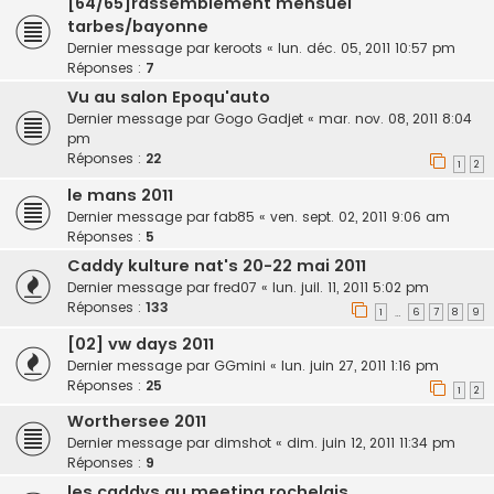
[64/65]rassemblement mensuel
tarbes/bayonne
Dernier message par
keroots
«
lun. déc. 05, 2011 10:57 pm
Réponses :
7
Vu au salon Epoqu'auto
Dernier message par
Gogo Gadjet
«
mar. nov. 08, 2011 8:04
pm
Réponses :
22
1
2
le mans 2011
Dernier message par
fab85
«
ven. sept. 02, 2011 9:06 am
Réponses :
5
Caddy kulture nat's 20-22 mai 2011
Dernier message par
fred07
«
lun. juil. 11, 2011 5:02 pm
Réponses :
133
1
6
7
8
9
…
[02] vw days 2011
Dernier message par
GGmini
«
lun. juin 27, 2011 1:16 pm
Réponses :
25
1
2
Worthersee 2011
Dernier message par
dimshot
«
dim. juin 12, 2011 11:34 pm
Réponses :
9
les caddys au meeting rochelais