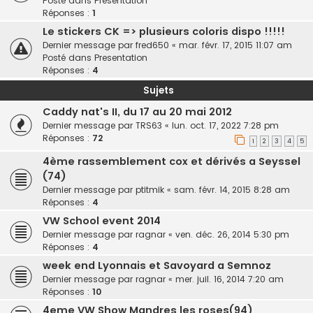
Posté dans
Presentation
Réponses :
1
Le stickers CK => plusieurs coloris dispo !!!!!
Dernier message par
fred650
«
mar. févr. 17, 2015 11:07 am
Posté dans
Presentation
Réponses :
4
Sujets
Caddy nat's II, du 17 au 20 mai 2012
Dernier message par
TRS63
«
lun. oct. 17, 2022 7:28 pm
Réponses :
72
1
2
3
4
5
4ème rassemblement cox et dérivés a Seyssel
(74)
Dernier message par
ptitmik
«
sam. févr. 14, 2015 8:28 am
Réponses :
4
VW School event 2014
Dernier message par
ragnar
«
ven. déc. 26, 2014 5:30 pm
Réponses :
4
week end Lyonnais et Savoyard a Semnoz
Dernier message par
ragnar
«
mer. juil. 16, 2014 7:20 am
Réponses :
10
4eme VW Show Mandres les roses(94)