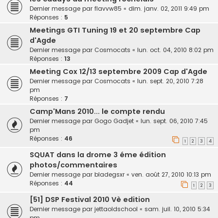
Dernier message par
flavvw85
«
dim. janv. 02, 2011 9:49 pm
Réponses :
5
Meetings GTI Tuning 19 et 20 septembre Cap
d'Agde
Dernier message par
Cosmocats
«
lun. oct. 04, 2010 8:02 pm
Réponses :
13
Meeting Cox 12/13 septembre 2009 Cap d'Agde
Dernier message par
Cosmocats
«
lun. sept. 20, 2010 7:28
pm
Réponses :
7
Camp'Mans 2010... le compte rendu
Dernier message par
Gogo Gadjet
«
lun. sept. 06, 2010 7:45
pm
Réponses :
46
1
2
3
4
SQUAT dans la drome 3 éme édition
photos/commentaires
Dernier message par
bladegsxr
«
ven. août 27, 2010 10:13 pm
Réponses :
44
1
2
3
[51] DSP Festival 2010 Vè edition
Dernier message par
jettaoldschool
«
sam. juil. 10, 2010 5:34
pm