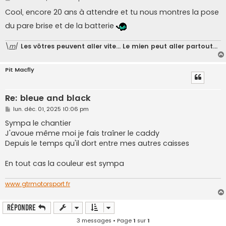
e
s
Cool, encore 20 ans à attendre et tu nous montres la pose
s
a
du pare brise et de la batterie
g
e
\
m
/
Les vôtres peuvent aller vite... Le mien peut aller partout...
Pit Macfly
Re: bleue and black
M
lun. déc. 01, 2025 10:06 pm
e
s
Sympa le chantier
s
J'avoue même moi je fais traîner le caddy
a
g
Depuis le temps qu'il dort entre mes autres caisses
e
En tout cas la couleur est sympa
www.gtrmotorsport.fr
Répondre
3 messages • Page
1
sur
1