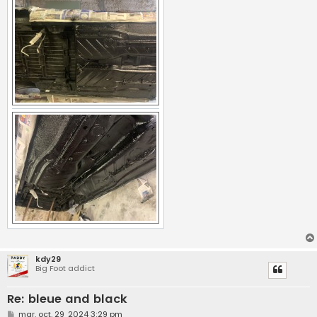
kdy29
Big Foot addict
Re: bleue and black
M
mar. oct. 29, 2024 3:29 pm