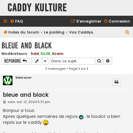
Caddy Kulture
FAQ
S’enregistrer
Connexion
R
Index du forum
Le parking
Vos Caddys.
e
bleue and black
c
Modérateurs :
frdd
,
flo26
,
Scam
h
Rechercher
Recherche a
Répondre
e
3 messages • Page
1
sur
1
r
kiwiracer
c
h
bleue and black
e
r
M
sam. oct. 12, 2024 5:51 pm
e
s
Bonjour a tous.
s
Apres quelques semaines de repos
, le boulot a bien
a
g
repris sur le caddy
e